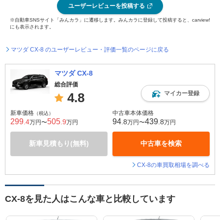
ユーザーレビューを投稿する
※自動車SNSサイト「みんカラ」に遷移します。みんカラに登録して投稿すると、carview!
にも表示されます。
マツダ CX-8 のユーザーレビュー・評価一覧のページに戻る
マツダ CX-8
総合評価
マイカー登録
4.8
新車価格
中古車本体価格
（税込）
299
505
94
439
.4
.9
.8
.8
万円〜
万円
万円〜
万円
新車見積もり(無料)
中古車を検索
CX-8の車買取相場を調べる
CX-8を見た人はこんな車と比較しています