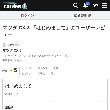
carview!
検索
通知
i
ログイン
ID新規取得
マツダ CX-8 「はじめまして」のユーザーレビ
ュー
akyan
さん
マツダ CX-8
グレード：XD プロアクティブ_7人乗り(AT_2.2) 2017年式
乗車形式：マイカー
-
-
-
5
走行性能
乗り心地
燃費
評価
-
-
-
デザイン
積載性
価格
はじめまして
2018.3.14
総評