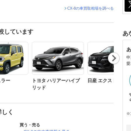
CX-8の車買取相場を調べる
比較しています
あ
Nex
申
t
愛
スラー
トヨタ ハリアーハイブ
日産 エクストレイル
リッド
詳しく
※
買う・売る