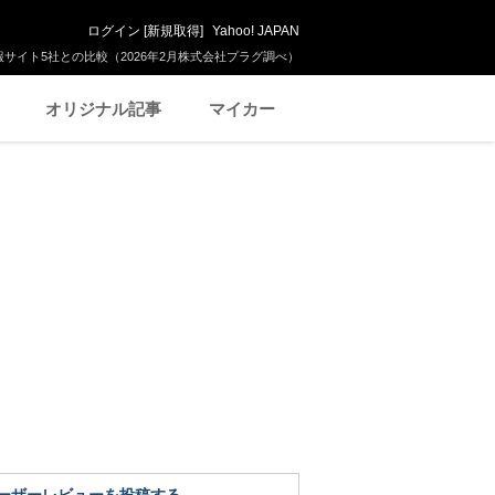
ログイン
[
新規取得
]
Yahoo! JAPAN
サイト5社との比較（2026年2月株式会社プラグ調べ）
オリジナル記事
マイカー