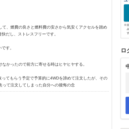
ユ
※
として、燃費の良さと燃料費の安さから気安くアクセルを踏め
軽快だし、ストレスフリーです。
いです。
ロ
付けなかったので前方に寄せる時はヒヤヒヤする。
取ってもらう予定で予算的に4WDを諦めて注文したが、その
焦って注文してしまった自分への後悔の念