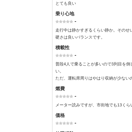
とても良い
乗り心地
-
走行中は静かすぎるくらい静か。そのせ
硬さは良いバランスです。
積載性
-
普段4人で乗ることが多いので3列目を
い。
ただ、運転席周りはやはり収納が少ない
燃費
-
メーター読みですが、市街地でも13くら
価格
-