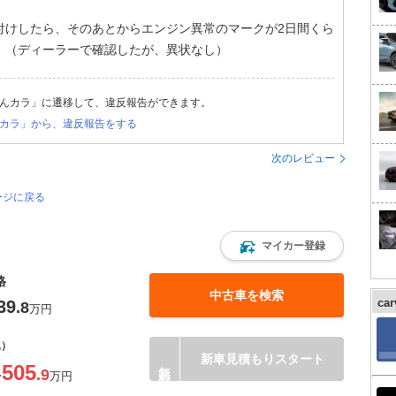
付けしたら、そのあとからエンジン異常のマークが2日間くら
。（ディーラーで確認したが、異状なし）
んカラ」に遷移して、違反報告ができます。
カラ」から、違反報告をする
次のレビュー
ージに戻る
マイカー登録
格
中古車を検索
ca
39
.8
万円
込）
新車見積もりスタート
505
.9
〜
万円