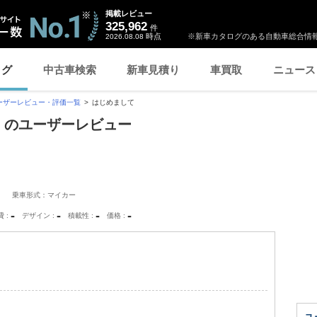
掲載レビュー
325,962
件
時点
※新車カタログのある自動車総合情報
2026.08.08
ログ
中古車検索
新車見積り
車買取
ニュース
ーザーレビュー・評価一覧
はじめまして
て」のユーザーレビュー
乗車形式：マイカー
-
-
-
-
費
デザイン
積載性
価格