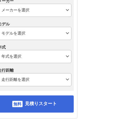
メーカー
モデル
年式
走行距離
見積りスタート