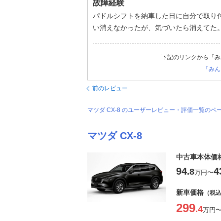
故障経験
パドルシフトを納車した日に自分で取り
い消えなかったが、気づいたら消えてた
下記のリンクから「み
「みん
前のレビュー
マツダ CX-8 のユーザーレビュー・評価一覧のペ
マツダ CX-8
中古車本体価
94
4
.8
万円
〜
新車価格
（税
299
.4
万円