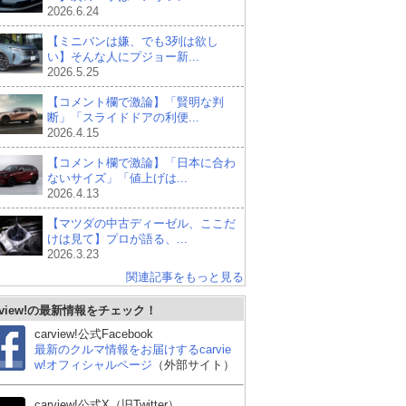
2026.6.24
【ミニバンは嫌、でも3列は欲し
い】そんな人にプジョー新...
2026.5.25
【コメント欄で激論】「賢明な判
断」「スライドドアの利便...
2026.4.15
【コメント欄で激論】「日本に合わ
ないサイズ」「値上げは...
2026.4.13
【マツダの中古ディーゼル、ここだ
けは見て】プロが語る、...
2026.3.23
関連記事をもっと見る
rview!の最新情報をチェック！
carview!公式Facebook
最新のクルマ情報をお届けするcarvie
w!オフィシャルページ
（外部サイト）
carview!公式X（旧Twitter）