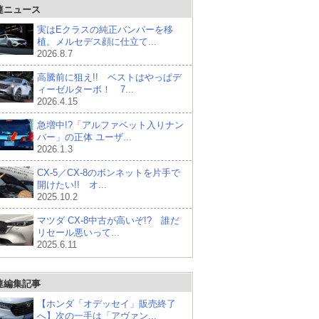
連ニュース
実はEクラスの純正バンパーを移
植。メルセデス顔に仕立て...
2026.8.7
高騰前に狙え!! ベストはやっぱデ
ィーゼルターボ！ 7...
2026.4.15
急増中!?「アルファベット入りナン
バー」の正体 ユーザ...
2026.1.3
CX-5／CX-8のボンネットを片手で
開けたい!! オ...
2025.10.2
マツダ CX-8中古が高いぞ!? 誰だ
リセール悪いって...
2025.6.11
連編集記事
【ホンダ「オデッセイ」販売終了
へ】次の一手は「アヴァン...