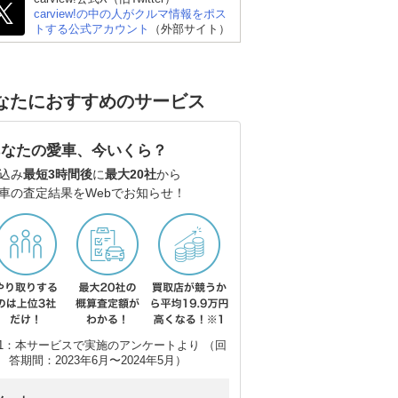
carview!の中の人がクルマ情報をポス
トする公式アカウント
（外部サイト）
なたにおすすめのサービス
あなたの愛車、今いくら？
込み
最短3時間後
に
最大20社
から
車の査定結果をWebでお知らせ！
トヨタ ランドクルーザ
スバル フォレスター
ト
ー300
1：本サービスで実施のアンケートより （回
答期間：2023年6月〜2024年5月）