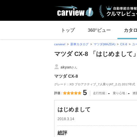
トップ
360°ビュー
カタ
carview!
新車カタログ
マツダ(MAZDA)
CX-8
ユ
マツダ CX-8 「はじめまし
akyan
さん
マツダ CX-8
グレード：XD プロアクティブ_7人乗り(AT_2.2) 2017年式
5
-
-
評価
走行性能
乗り心地
燃
はじめまして
2018.3.14
総評