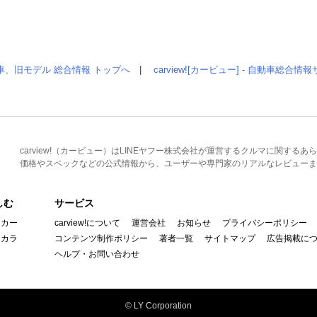
車、旧モデル 総合情報 トップへ
|
carview![カービュー] - 自動車総合
carview!（カービュー）はLINEヤフー株式会社が運営するクルマに関す
価格やスペックなどの公式情報から、ユーザーや専門家のリアルなレビューま
しむ
サービス
イカー
carview!について
運営会社
お知らせ
プライバシーポリシー
んカラ
コンテンツ制作ポリシー
著者一覧
サイトマップ
広告掲載に
ヘルプ・お問い合わせ
© LY Corporation