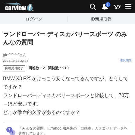
carview!
検索
通知
i
ログイン
ID新規取得
ランドローバー ディスカバリースポーツ のみ
んなの質問
gtr********さん
違反報告
2023.10.28 22:05
回答数：
2
閲覧数：
919
回答受付終了
BMW X3 F25がけっこう安くなってるんですが、どうして
ですか？
ランドローバーディスカバリースポーツと比較して、70万
～ほど安いです。
どこか致命的欠陥があるのですか？
「みんなの質問」はYahoo!知恵袋の「自動車」カテゴリとデータを
共有しています。