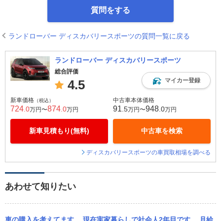
質問をする
ランドローバー ディスカバリースポーツの質問一覧に戻る
ランドローバー ディスカバリースポーツ
総合評価
マイカー登録
4.5
新車価格
中古車本体価格
（税込）
724
874
91
948
.0
.0
.5
.0
万円〜
万円
万円〜
万円
新車見積もり(無料)
中古車を検索
ディスカバリースポーツの車買取相場を調べる
あわせて知りたい
車の購入を考えてます。 現在実家暮らしで社会人2年目です。 月給