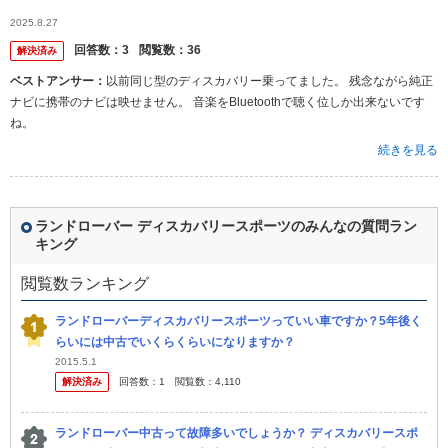
います。詳しい方や知っている方がいましたら教えて欲しいです。
2025.8.27
回答数：
3
閲覧数：
36
解決済み
ベストアンサー：
以前同じ型のディスカバリー乗ってました。 残念ながら純正
ナビに携帯のナビは映せません。 音楽をBluetoothで聴く位しか出来ないです
ね。
続きを見る
ランドローバー ディスカバリースポーツのみんなの質問ラン
キング
閲覧数ランキング
ランドローバーディスカバリースポーツっていい車ですか？5年後く
らいには中古でいくらくらいになりますか？
2015.5.1
解決済み
回答数：
1
閲覧数：
4,110
ランドローバー中古って故障多いでしょうか？ ディスカバリースポ