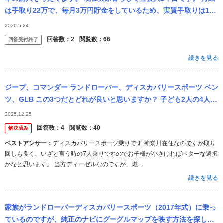
は手取り22万で、毎月3万円貯金をしているため、実質手取りは1
7〜18万です。 実家暮らしで毎月固定費で掛かるのは、下記です。
2026.5.24
...
回答数：
2
閲覧数：
66
回答受付終了
続きを見る
ジープ、コマンダー ランドローバー、ディスカバリースポーツ ベン
ツ、GLB この3つだとどれが良いと思いますか？ 子ども2人の4人家
族で使う予定です。 新車か中古かは悩んでいます。
2025.12.25
回答数：
4
閲覧数：
40
解決済み
ベストアンサー：
ディスカバリースポーツ乗りです 神奈川在住なのですが取り
回しも良く、いざと言う時の7人乗りですのでお子様が小さければベターな選択
かなと思います。 当方ディーゼルなのですが、燃...
続きを見る
家族がランドローバーディスカバリースポーツ（2017年式）に乗っ
ているのですが、純正のナビにグーグルマップを映す方法を探して