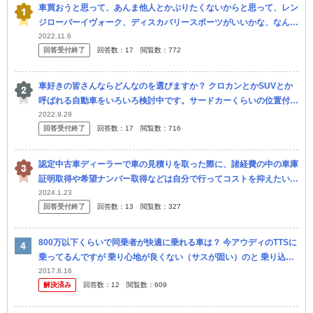
車買おうと思って、あんま他人とかぶりたくないからと思って、レン
ジローバーイヴォーク、ディスカバリースポーツがいいかな、なんて
思ってるんですけど、 けっこういるんですね。 もっと、売れてな
2022.11.6
回答受付終了
回答数：
17
閲覧数：
772
い、かぶ...
車好きの皆さんならどんなのを選びますか？ クロカンとかSUVとか
呼ばれる自動車をいろいろ検討中です。サードカーくらいの位置付け
ですので中古でも新車でもよく、年式も距離も予算もピンキリです。
2022.9.29
回答受付終了
回答数：
17
閲覧数：
716
できれ...
認定中古車ディーラーで車の見積りを取った際に、諸経費の中の車庫
証明取得や希望ナンバー取得などは自分で行ってコストを抑えたい旨
を伝えたところ、 行政書士にまとめて依頼しているので対応できな
2024.1.23
回答受付終了
回答数：
13
閲覧数：
327
いと言わ...
800万以下くらいで同乗者が快適に乗れる車は？ 今アウディのTTSに
乗ってるんですが 乗り心地が良くない（サスが固い）のと 乗り込む
際かがみ込むのが大変、等 主に祖母や彼女など女性から 不評...
2017.8.16
解決済み
回答数：
12
閲覧数：
609