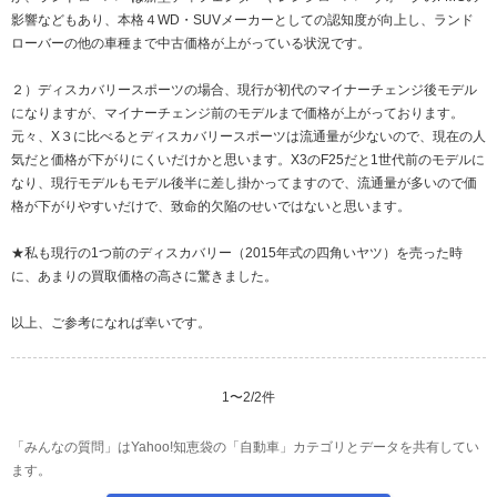
影響などもあり、本格４WD・SUVメーカーとしての認知度が向上し、ランド
ローバーの他の車種まで中古価格が上がっている状況です。
２）ディスカバリースポーツの場合、現行が初代のマイナーチェンジ後モデル
になりますが、マイナーチェンジ前のモデルまで価格が上がっております。
元々、X３に比べるとディスカバリースポーツは流通量が少ないので、現在の人
気だと価格が下がりにくいだけかと思います。X3のF25だと1世代前のモデルに
なり、現行モデルもモデル後半に差し掛かってますので、流通量が多いので価
格が下がりやすいだけで、致命的欠陥のせいではないと思います。
★私も現行の1つ前のディスカバリー（2015年式の四角いヤツ）を売った時
に、あまりの買取価格の高さに驚きました。
以上、ご参考になれば幸いです。
1
〜
2
/
2
件
「みんなの質問」はYahoo!知恵袋の「自動車」カテゴリとデータを共有してい
ます。