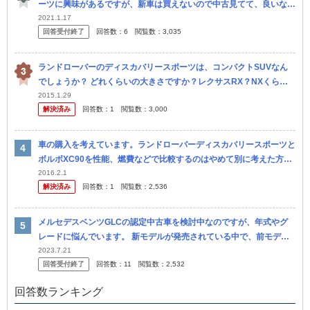
ーツに興味があるですが、新車は買えないので中古見てて、良いなぁ
と思ったのは7万キロ走行車なんです。
2021.1.17
回答受付終了
回答数：
6
閲覧数：
3,035
ランドローバーのディスカバリースポーツは、コンパクトSUVなん
でしょうか？ どれくらいの大きさですか？レクサスRX？NXくら
い？
2015.1.29
解決済み
回答数：
1
閲覧数：
3,000
車の購入を考えています。ランドローバーディスカバリースポーツと
ボルボXC90を性能、燃費などで比較するのはやめて別に考えた方が
よいでしょうか？
2016.2.1
解決済み
回答数：
1
閲覧数：
2,536
メルセデスベンツGLCの認定中古車を検討中なのですが、年式やグ
レードに悩んでいます。 新モデルが発売されている中で、前モデル
の後期（AMGラインなど）を600万前後で購入するのはやめておい
2023.7.21
回答受付終了
回答数：
11
閲覧数：
2,532
た方が...
回答数ランキング