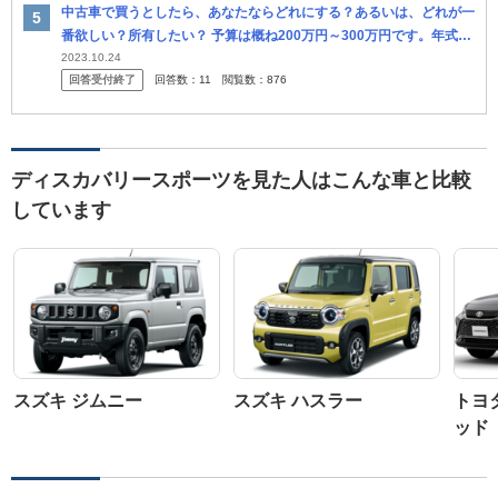
中古車で買うとしたら、あなたならどれにする？あるいは、どれが一
番欲しい？所有したい？ 予算は概ね200万円～300万円です。年式は
4年～8年落ちくらいかな。 用途は悪路、雪道も走れる下駄車です。
2023.10.24
回答受付終了
回答数：
11
閲覧数：
876
レン
ディスカバリースポーツを見た人はこんな車と比較
しています
スズキ ジムニー
スズキ ハスラー
トヨ
ッド