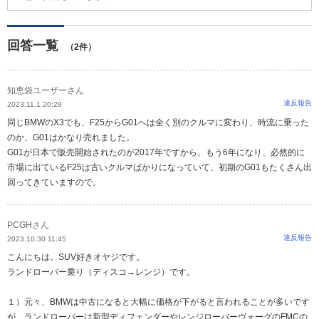
回答一覧
（2件）
知恵袋ユーザーさん
違反報告
2023.11.1 20:29
同じBMWのX3でも、F25からG01へは全く別のクルマに変わり、時流に乗った
のか、G01はかなり売れました。
G01が日本で販売開始されたのが2017年ですから、もう6年になり、必然的に
市場に出ているF25は古いクルマばかりになっていて、初期のG01もたくさん出
回ってきていますので。
PCGHさん
違反報告
2023.10.30 11:45
こんにちは。SUV好きオヤジです。
ランドローバー乗り（ディスコ→レンジ）です。
１）元々、BMWは中古になると大幅に価格が下がると言われることが多いです
が、ランドローバーは新型ディフェンダーやレンジローバーヴォーグのFMCの