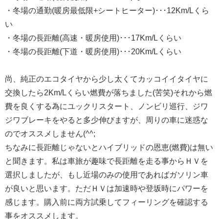
・冬場の通勤(暖房最低限+シートヒーター)･･･12Km/Lくら
い
・冬場の長距離(高速・暖房使用)･･･17Km/Lくらい
・冬場の長距離(下道・暖房使用)･･･20Km/Lくらい
尚、純正のエコタイヤから少し太くてカッコイイタイヤに
交換したら2Km/Lくらい燃費が落ちました(苦笑)それから燃
費を良くする為にユックリスタート、ノンビリ巡行、ジワ
ジワブレーキをやると多少伸びますが、周りの車に迷惑な
のでオススメしません(^^;
ちなみに長距離じゃないとハイブリッドの恩恵(燃費)は無い
と聞きます。私は車旅が趣味で長距離を走る事からＨＶを
選択しましたが、もし近場のみの使用であればガソリン車
が良いと思います。ただＨＶは加速時や登坂時にパワーを
感じます。購入前に両方試乗してフィーリングを確認する
事をオススメします。