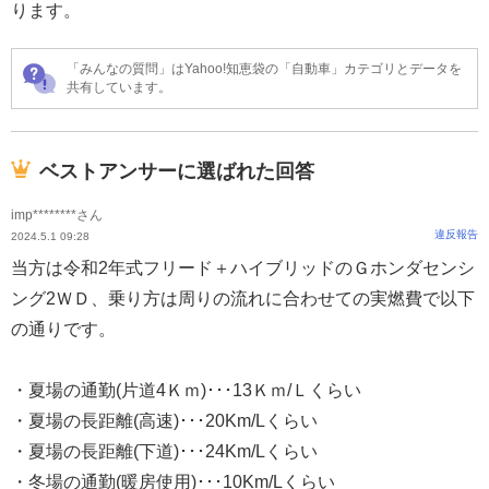
ります。
「みんなの質問」はYahoo!知恵袋の「自動車」カテゴリとデータを
共有しています。
ベストアンサーに選ばれた回答
imp********さん
違反報告
2024.5.1 09:28
当方は令和2年式フリード＋ハイブリッドのＧホンダセンシ
ング2ＷＤ、乗り方は周りの流れに合わせての実燃費で以下
の通りです。
・夏場の通勤(片道4Ｋｍ)･･･13Ｋｍ/Ｌくらい
・夏場の長距離(高速)･･･20Km/Lくらい
・夏場の長距離(下道)･･･24Km/Lくらい
・冬場の通勤(暖房使用)･･･10Km/Lくらい