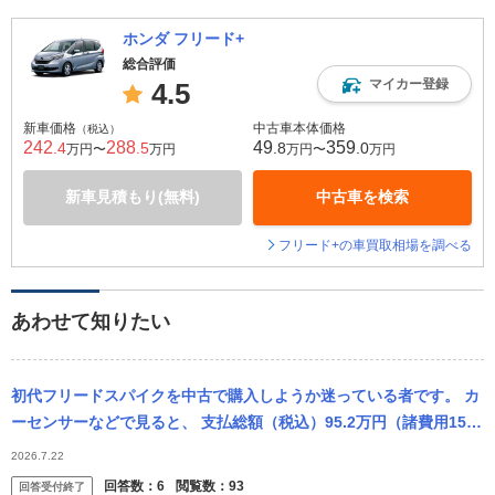
ホンダ フリード+
総合評価
マイカー登録
4.5
新車価格
中古車本体価格
（税込）
242
288
49
359
.4
.5
.8
.0
万円〜
万円
万円〜
万円
新車見積もり(無料)
中古車を検索
フリード+の車買取相場を調べる
あわせて知りたい
初代フリードスパイクを中古で購入しようか迷っている者です。 カ
ーセンサーなどで見ると、 支払総額（税込）95.2万円（諸費用15.4
万円含む） 車両本体価格（税込）79.8万円 とあるのですが...
2026.7.22
回答数：
6
閲覧数：
93
回答受付終了