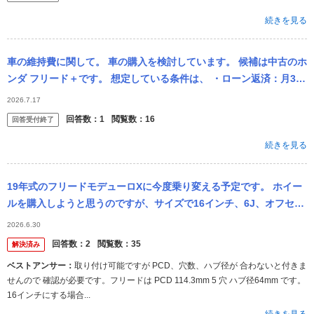
続きを見る
車の維持費に関して。 車の購入を検討しています。 候補は中古のホ
ンダ フリード＋です。 想定している条件は、 ・ローン返済：月3万
円 ・駐車場代：月8,000円 ・32歳 ・ゴールド免許 ・...
2026.7.17
回答数：
1
閲覧数：
16
回答受付終了
続きを見る
19年式のフリードモデューロXに今度乗り変える予定です。 ホイー
ルを購入しようと思うのですが、サイズで16インチ、6J、オフセッ
ト+46 は取り付け可能でしょうか？ ※carview!から投稿さ...
2026.6.30
回答数：
2
閲覧数：
35
解決済み
ベストアンサー：
取り付け可能ですが PCD、穴数、ハブ径が 合わないと付きま
せんので 確認が必要です。フリードは PCD 114.3mm 5 穴 ハブ径64mm です。
16インチにする場合...