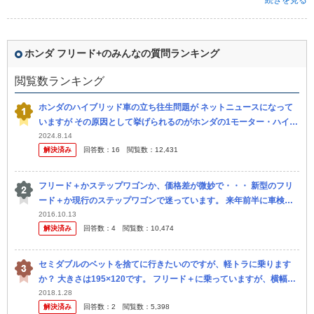
続きを見る
ホンダ フリード+のみんなの質問ランキング
閲覧数ランキング
ホンダのハイブリッド車の立ち往生問題が ネットニュースになって
いますが その原因として挙げられるのがホンダの1モーター・ハイブ
リッドシステム「i-DCD」を搭載するモデルらしく、i-DCDを搭載...
2024.8.14
解決済み
回答数：
16
閲覧数：
12,431
フリード＋かステップワゴンか、価格差が微妙で・・・ 新型のフリ
ード＋か現行のステップワゴンで迷っています。 来年前半に車検が
来るので新車を購入する予定なのですが、この２つのどちらかにする
2016.10.13
解決済み
回答数：
4
閲覧数：
10,474
ことは決...
セミダブルのベットを捨てに行きたいのですが、軽トラに乗ります
か？ 大きさは195×120です。 フリード＋に乗っていますが、横幅で
入りませんでした。 一緒に120センチのテレビ台も持っていきます。
2018.1.28
解決済み
回答数：
2
閲覧数：
5,398