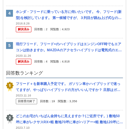
ホンダ・フリードに乗っている方に伺いたいです。 今、フリード(新
型)を検討しています。 第一候補ですが、３列目が跳ね上げ式なのが
邪魔じゃないかと気になっています。 ２列目の人にも圧迫感を与え...
2016.8.26
解決済み
回答数：
2
閲覧数：
4,923
現行フリード、フリード+のハイブリッドはエンジンOFF時でもエア
コンは効きますか。MAZDAのアクセラハイブリッドは電気式のエア
コンなので、EVモードでも効いていた気がします。
2020.11.26
解決済み
回答数：
4
閲覧数：
4,918
回答数ランキング
フリード＋を新車購入予定です。 ガソリン車かハイブリッドで迷っ
てますが、やっぱりハイブリッドの方がいいんですか？ 旦那はガソ
リン車でいいかなと。ステップワゴンくらいになればハイブリッドが
2023.11.16
回答受付終了
回答数：
19
閲覧数：
3,356
いいと...
どこのお宅がいちばん金持ちに見えますか？(ご近所です。) 敷地50
坪に車がレクサスRX+軽 敷地70坪に車がハリアー+軽 敷地120坪に車
フリード+軽
2023.7.10