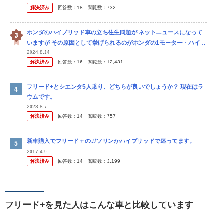
解決済み
回答数：
18
閲覧数：
732
ホンダのハイブリッド車の立ち往生問題が ネットニュースになって
いますが その原因として挙げられるのがホンダの1モーター・ハイブ
リッドシステム「i-DCD」を搭載するモデルらしく、i-DCDを搭載...
2024.8.14
解決済み
回答数：
16
閲覧数：
12,431
フリード+とシエンタ5人乗り、どちらが良いでしょうか？ 現在はラ
ウムです。
2023.8.7
解決済み
回答数：
14
閲覧数：
757
新車購入でフリード＋のガソリンかハイブリッドで迷ってます。
2017.4.9
解決済み
回答数：
14
閲覧数：
2,199
フリード+を見た人はこんな車と比較しています