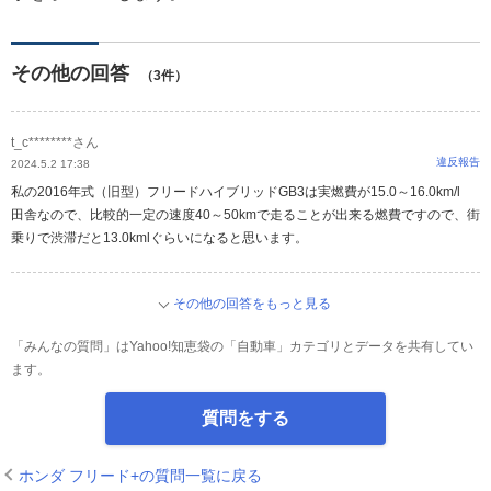
その他の回答
（3件）
t_c********さん
違反報告
2024.5.2 17:38
私の2016年式（旧型）フリードハイブリッドGB3は実燃費が15.0～16.0km/l
田舎なので、比較的一定の速度40～50kmで走ることが出来る燃費ですので、街
乗りで渋滞だと13.0kmlぐらいになると思います。
その他の回答をもっと見る
「みんなの質問」はYahoo!知恵袋の「自動車」カテゴリとデータを共有してい
ます。
質問をする
ホンダ フリード+の質問一覧に戻る