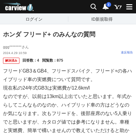
carview!
検索
通知
i
ログイン
ID新規取得
ホンダ フリード+ のみんなの質問
ggg********さん
違反報告
2024.4.29 10:59
回答数：
4
閲覧数：
875
解決済み
フリードGB3＆GB4、フリードスパイク、フリード+の各ハ
イブリッド車の実燃費について質問です。
現在私の24年式GB3は実燃費が12.6km/l
なのですが、以前は13km以上出ていたと思います。年式か
らしてこんなものなのか、ハイブリッド車の方はどうなの
か気になります。次もフリードを、後部座席のない5人乗り
でと思いますが、カタログ値では参考になりません。車種
と実燃費、簡単で構いませんので教えていただけると助か