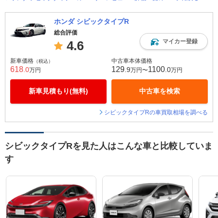
ホンダ シビックタイプR
総合評価
マイカー登録
4.6
新車価格
中古車本体価格
（税込）
618
129
1100
.0
.9
.0
万円
万円〜
万円
新車見積もり(無料)
中古車を検索
シビックタイプRの車買取相場を調べる
シビックタイプRを見た人はこんな車と比較していま
す