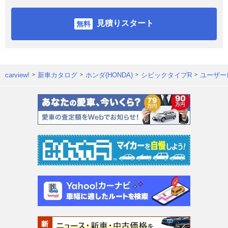
見積りスタート
carview!
新車カタログ
ホンダ(HONDA)
シビックタイプR
ユーザー