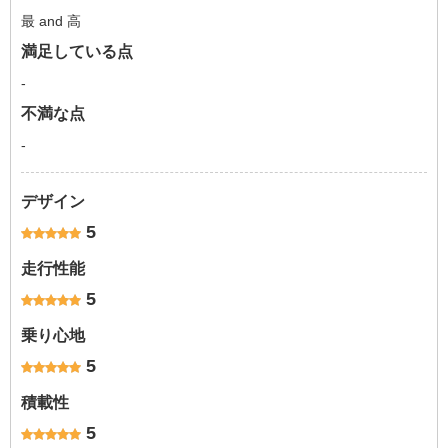
最 and 高
満足している点
-
不満な点
-
デザイン
5
走行性能
5
乗り心地
5
積載性
5