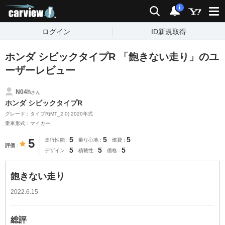
carview!
検索
通知
i
ログイン
ID新規取得
ホンダ シビックタイプR 「飽きない走り」のユ
ーザーレビュー
N04h
さん
ホンダ シビックタイプR
グレード：タイプR(MT_2.0) 2020年式
乗車形式：マイカー
5
5
5
5
走行性能
乗り心地
燃費
評価
5
5
5
デザイン
積載性
価格
飽きない走り
2022.6.15
総評