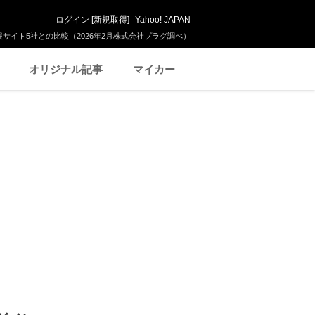
ログイン
[
新規取得
]
Yahoo! JAPAN
サイト5社との比較（2026年2月株式会社プラグ調べ）
オリジナル記事
マイカー