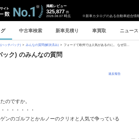
掲載レビュー
325,877
件
時点
※新車カタログのある自動車総合情報
2026.08.07
ログ
中古車検索
新車見積り
車買取
ニュース
(ハッチバック)
みんなの質問(解決済み)
フォードて欧州では人気があるのに。 なぜ日...
バック) のみんなの質問
違反報告
。
ったのですか。
・・・・・・・・
ーゲンのゴルフとかルノーのクリオと人気で争っている