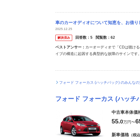
転でも不自然さを感じると思います。 あと吸気
洗浄もDIYで出来るメンテナンスなので試す価値は
車のカーオディオについて知恵を、お借りしたいです。 DVD対応のカーオディオにDVD
2025.12.25
回答数：
5
閲覧数：
62
解決済み
ベストアンサー：
カーオーディオで「CDは聴ける
イブの構造に起因する典型的な故障のサインです。
はレーザー）の寿命や不具合」**である可能性が極
CDとDVDの読み込みに違いはあるのか？ 【違いはあ
フォード フォーカス (ハッチバック) のみんな
フォード フォーカス (ハッチ
中古車本体価
55
6
.0
万円
〜
新車価格
（税