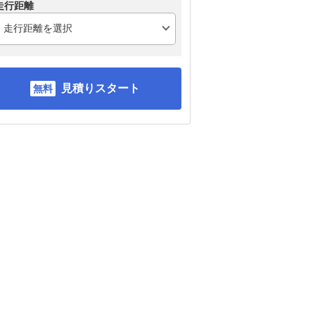
走行距離
見積りスタート
トヨタ ヤリス
スズキ アルト
ス