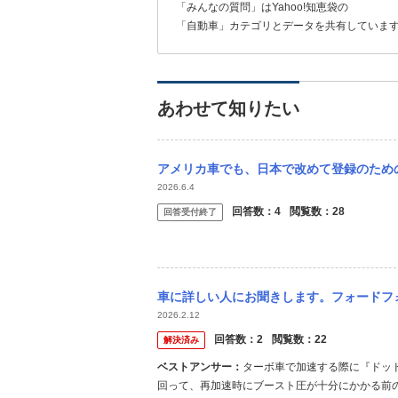
「みんなの質問」はYahoo!知恵袋の
「自動車」カテゴリとデータを共有していま
あわせて知りたい
アメリカ車でも、日本で改めて登録のための車検？をしなくてもアメリカの保安基準に適合し
2026.6.4
回答数：
4
閲覧数：
28
回答受付終了
車に詳しい人にお聞きします。フォードフォーカスMk3.5エコブーストのAT車に乗って
2026.2.12
回答数：
2
閲覧数：
22
解決済み
ベストアンサー：
ターボ車で加速する際に『ドッド
回って、再加速時にブースト圧が十分にかかる前の