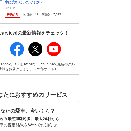
車は売れないのですか？
2013.11.8
解決済み
回答数：
13
閲覧数：
7,927
carview!の最新情報をチェック！
cebook、X（旧Twitter）、Youtubeで最新のクル
情報をお届けします。（外部サイト）
なたにおすすめのサービス
あなたの愛車、今いくら？
込み
最短3時間後
に
最大20社
から
車の査定結果をWebでお知らせ！