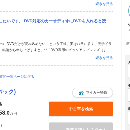
系でエアーフィルターの交換、エアーフローセンサやスロットルバルブの
続きを見る
あるでしょう。汚れは蓄...
を入れると読み込み出来ません DVD10枚近く再生かけましたが読み込みませんでした。 家のプレーヤー、他のカー...
※
のにDVDだけが読み込めない」という症状、実は非常に多く、光学ドラ
 結論から申し上げますと、**「DVD専用のピックアップレンズ（また
めて高いです。 以下に詳しく解説と、試せる対策をまとめました。 1.
続きを見る
ります】 同じ...
の質問一覧ページに戻る
バック)
マイカー登録
格
中古車を検索
58
.0
万円
込）
新車見積もりスタート