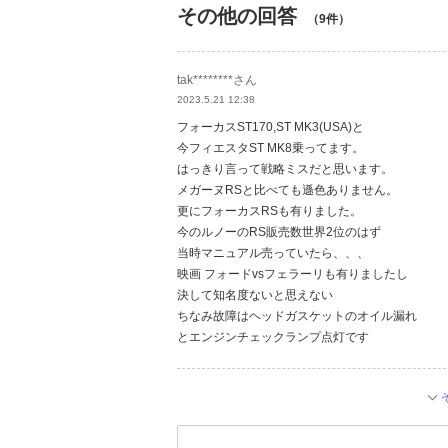
その他の回答
（9件）
tak********さん
2023.5.21 12:38
フォーカスST170,ST MK3(USA)と
今フィエスタST MK8乗ってます。
はっきり言って戦略ミスだと思います。
メガーヌRSと比べても遜色ありません。
更にフォーカスRSも有りました。
今のルノーのRS販売数世界2位のはず
当時マニュアル売っていたら、、、
映画 フォードvsフェラーリも有りましたし
決して知名度ないと思えない
ちなみ故障はヘッドガスケットのオイル漏れ
とエンジンチェックランプ点灯です