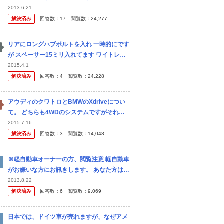
すべてウィンカーとワイパーが逆です。 初め
2013.6.21
て独車に乗ったときウィンカーとワイパーを
解決済み
回答数：
17
閲覧数：
24,277
何度も間違えてしまいました。 ...
リアにロングハブボルトを入れ 一時的にです
が スペーサー15ミリ入れてます ワイトレじ
ゃなく 普通のスペーサーを重ねてです ハブ
2015.4.1
リングつけるなら ワイトレしか無理でしょう
解決済み
回答数：
4
閲覧数：
24,228
か？
アウディのクワトロとBMWのXdriveについ
て。 どちらも4WDのシステムですがそれぞ
れの特徴、勝っているポイント等を教えてく
2015.7.16
ださい。
解決済み
回答数：
3
閲覧数：
14,048
※軽自動車オーナーの方、閲覧注意 軽自動車
がお嫌いな方にお訊きします。 あなた方は軽
自動車の何処がお嫌いなのでしょうか？ それ
2013.8.22
とも、軽自動車に乗る人間がお嫌いなのでし
解決済み
回答数：
6
閲覧数：
9,069
ょうか？ あと本当...
日本では、ドイツ車が売れますが、なぜアメ