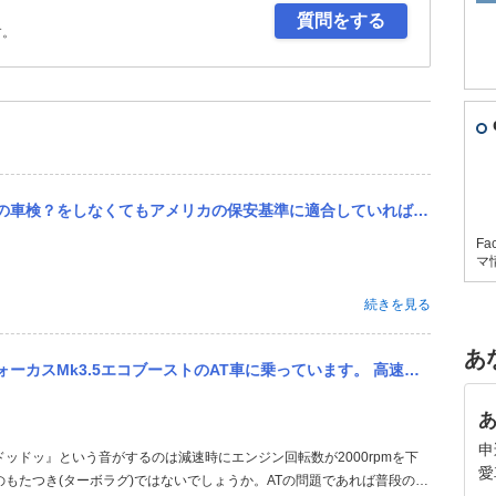
質問をする
す。
ていれば日本で売れるようになりましたが、 結局アメリカメーカーはその制度を使ってませんよね？何故ですか？ 日本...
Fa
マ
続きを見る
あ
います。 高速道路をアダプティブクルーズコントロールで100kmほどで走っていて前の車に詰まり車速が落ちたあと...
申
ッドッ』という音がするのは減速時にエンジン回転数が2000rpmを下
愛
もたつき(ターボラグ)ではないでしょうか。ATの問題であれば普段の運