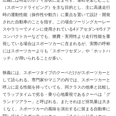
広義には特定のボディ形状に定まらず、運転を楽しむこと
（スポーツドライビング）を主な目的とし、主に高速走行
時の運動性能（操作性や動力）に重点を置いて設計・開発
された自動車のことを指す。この場合ツーリングカーレー
スやラリーでメインに使用されている4ドアセダンや5ドア
コンパクトカーなどでも、燃費・実用性より走行性能を重
視している場合はスポーツカーに含まれるが、実際の呼称
にはスポーツカーよりも「スポーツセダン」や「ホットハ
ッチ」が用いられることが多い。
狭義には、スポーツタイプのクーペだけがスポーツカーと
して語られる。専門家やマニアの内では、スポーツカーと
呼ぶに足る性能を持っていても、同クラスの他車と比較し
てラップタイムで劣る・乗り心地重視であるクーペは「グ
ランドツアラー」と呼ばれる。またそれほど排気量は大き
くなく、スポーツカーの風味を演出するに留まる自動車に