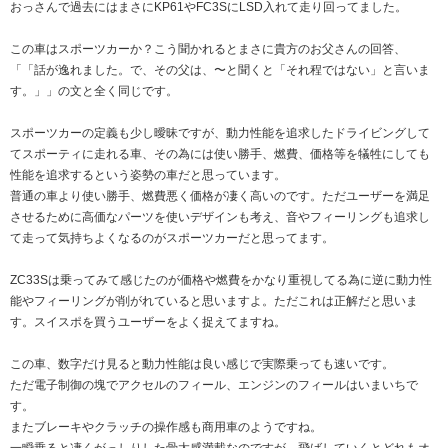
おっさんで過去にはまさにKP61やFC3SにLSD入れて走り回ってました。
この車はスポーツカーか？こう聞かれるとまさに貴方のお父さんの回答、
「「話が逸れました。で、その父は、〜と聞くと「それ程ではない」と言いま
す。」」の文と全く同じです。
スポーツカーの定義も少し曖昧ですが、動力性能を追求したドライビングして
てスポーティに走れる車、その為には使い勝手、燃費、価格等を犠牲にしても
性能を追求するという姿勢の車だと思っています。
普通の車より使い勝手、燃費悪く価格が凄く高いのです。ただユーザーを満足
させるために高価なパーツを使いデザインも考え、音やフィーリングも追求し
て走って気持ちよくなるのがスポーツカーだと思ってます。
ZC33Sは乗ってみて感じたのが価格や燃費をかなり重視してる為に逆に動力性
能やフィーリングが削がれていると思いますよ。ただこれは正解だと思いま
す。スイスポを買うユーザーをよく捉えてますね。
この車、数字だけ見ると動力性能は良い感じで実際乗っても速いです。
ただ電子制御の塊でアクセルのフィール、エンジンのフィールはいまいちで
す。
またブレーキやクラッチの操作感も商用車のようですね。