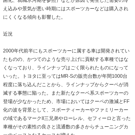
困化、就職氷河期を参照）などが原因で発生した需要の冷
え込みや景気が悪い時期にはスポーツカーなどは購入され
にくくなる傾向も影響した。
近況
2000年代前半にもスポーツカーに属する車は開発されてい
たものの、かつてのような売り上げに貢献する車種ではな
くなっており、ラインナップはごく限られたものになって
いった。トヨタに至ってはMR-Sの販売台数が年間1000台
程度に落ち込んだことから、ラインナップからクーペが消
滅する事態に陥った。また新たなクーペ系スポーツカーの
登場が少なかったため、市場においてはクーペの激減とFF
化の波を背景として、スポーティーカーやファミリーカー
の域であるマークII三兄弟やローレル、セフィーロと言った
車種がその素性の良さと流通数の多さからチューニングカ