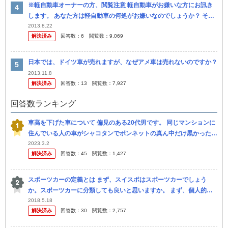
※軽自動車オーナーの方、閲覧注意 軽自動車がお嫌いな方にお訊き
します。 あなた方は軽自動車の何処がお嫌いなのでしょうか？ それ
とも、軽自動車に乗る人間がお嫌いなのでしょうか？ あと本当...
2013.8.22
解決済み
回答数：
6
閲覧数：
9,069
日本では、ドイツ車が売れますが、なぜアメ車は売れないのですか？
2013.11.8
解決済み
回答数：
13
閲覧数：
7,927
回答数ランキング
車高を下げた車について 偏見のある20代男です。 同じマンションに
住んでいる人の車がシャコタンでボンネットの真ん中だけ黒かったり
メッキをピカピカに磨いていたりなどバリ改造したプリウスなんです
2023.3.2
解決済み
回答数：
45
閲覧数：
1,427
が...
スポーツカーの定義とは まず、スイスポはスポーツカーでしょう
か。スポーツカーに分類しても良いと思いますか。 まず、個人的見
解から(と言っても自分は高校生なので父の意見) 父はZC33Sを入庫
2018.5.18
解決済み
回答数：
30
閲覧数：
2,757
し...