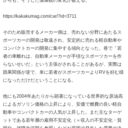
からも、そうした価値観の変化が窺える。
https://kakakumag.com/car/?id=3711
そのため販売するメーカー側は、売れない分野にあたるス
ポーツカーの開発は敬遠され、安定的に売れる軽自動車や
コンパクトカーの開発に集中する傾向となった。巷で「若
者の車離れは、自動車メーカーが手頃なスポーツカーを作
らないせいだ」という主張がされることがあるが、実際は
因果関係が逆で、単に若者がスポーツカーよりRVを好む様
になっただけだということになる。
他にも2004年あたりから顕著になっている世界的な原油高
によるガソリン価格の上昇により、安価で燃費の良い軽自
動車やコンパクトカーの人気が上昇した。また主なターゲ
ットである若年層の雇用不安定化（＝収入の不安定化・貧