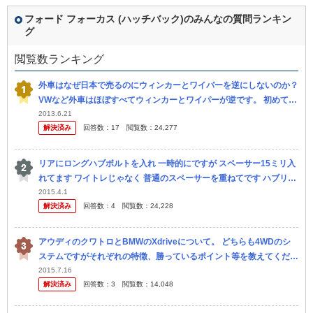
フォード フォーカス (ハッチバック)のみんなの質問ランキン
グ
閲覧数ランキング
外車はなぜ日本で売るのにウィンカーとワイパーを逆にしないのか？
VWなど外車はほぼすべてウィンカーとワイパーが逆です。 初めて独
車に乗ったときウィンカーとワイパーを何度も間違えてしまいまし
2013.6.21
解決済み
回答数：
17
閲覧数：
24,277
た。 ...
リアにロングハブボルトを入れ 一時的にですが スペーサー15ミリ入
れてます ワイトレじゃなく 普通のスペーサーを重ねてです ハブリン
グつけるなら ワイトレしか無理でしょうか？
2015.4.1
解決済み
回答数：
4
閲覧数：
24,228
アウディのクワトロとBMWのXdriveについて。 どちらも4WDのシ
ステムですがそれぞれの特徴、勝っているポイント等を教えてくださ
い。
2015.7.16
解決済み
回答数：
3
閲覧数：
14,048