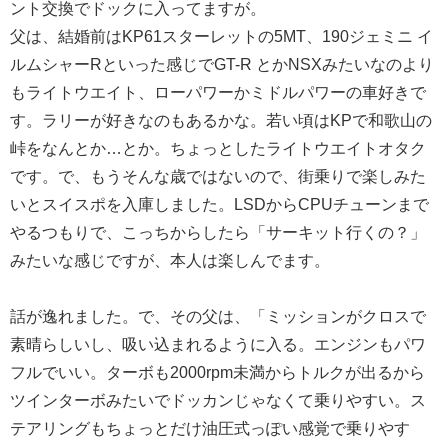
ント交換でドックに入ってますが。
父は、結婚前はKP61スターレットの5MT、190ジェミニ イ
ルムシャーRといった感じでGT-R とかNSXみたいなのより
もライトウエイト、ローパワーかミドルパワーの車好きで
す。ラリーが好きなのもあるかな。若い頃はKPで和歌山の
峠をなんとか…とか。ちょっとしたライトウエイトオタク
です。で、もうそんな歳ではないので、街乗りで楽しみた
いとスイスポを入庫しました。LSDからCPUチューンまで
やるつもりで、こっちからしたら「サーキット行くの？」
みたいな感じですが、本人は楽しんでます。
話が逸れました。で、その父は、「ミッションがクロスで
素晴らしいし、吸い込まれるように入る。エンジンもパワ
フルでいい。ターボも2000rpm未満からトルクが出るから
ツインターボみたいでドッカンじゃなくて乗りやすい。ス
テアリングもちょっとだけ油圧式っぽい感覚で乗りやす