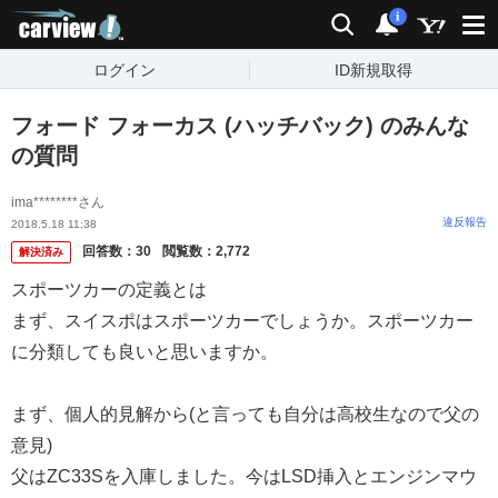
carview!
検索
通知
i
ログイン
ID新規取得
フォード フォーカス (ハッチバック) のみんな
の質問
ima********さん
違反報告
2018.5.18 11:38
回答数：
30
閲覧数：
2,772
解決済み
スポーツカーの定義とは
まず、スイスポはスポーツカーでしょうか。スポーツカー
に分類しても良いと思いますか。
まず、個人的見解から(と言っても自分は高校生なので父の
意見)
父はZC33Sを入庫しました。今はLSD挿入とエンジンマウ