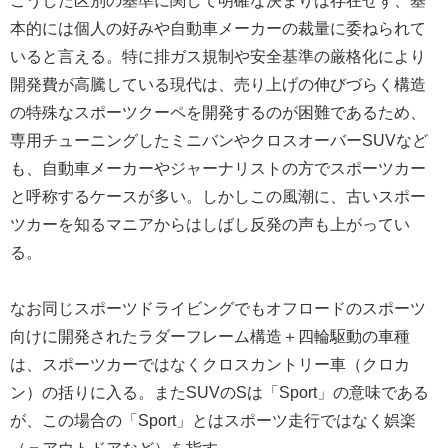
こうした区別の基準に関して明確な決まりは存在せず、基
本的には個人の好みや自動車メーカーの裁量に委ねられて
いると言える。特に排ガス規制や安全基準の厳格化により
開発費が高騰している現代は、売り上げの伸びづらく構造
の特殊なスポーツクーペを開発するのが困難であるため、
専用チューニングしたミニバンやクロスオーバーSUVなど
も、自動車メーカーやジャーナリストの方でスポーツカー
と呼称するケースが多い。しかしこの風潮に、古いスポー
ツカーを知るマニアからはしばし反発の声も上がってい
る。
なお同じスポーツドライビングでもオフロードのスポーツ
向けに開発されたラダーフレーム構造＋四輪駆動の車種
は、スポーツカーではなくクロスカントリー車（クロカ
ン）の括りに入る。またSUVのSは「Sport」の意味である
が、この場合の「Sport」とはスポーツ走行ではなく娯楽