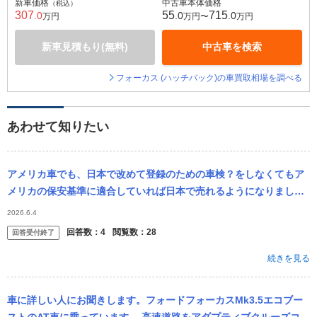
新車価格
中古車本体価格
（税込）
307
55
715
.0
.0
.0
万円
万円〜
万円
新車見積もり(無料)
中古車を検索
フォーカス (ハッチバック)の車買取相場を調べる
あわせて知りたい
アメリカ車でも、日本で改めて登録のための車検？をしなくてもア
メリカの保安基準に適合していれば日本で売れるようになりました
が、 結局アメリカメーカーはその制度を使ってませんよね？何故で
2026.6.4
すか？ 日本...
回答数：
4
閲覧数：
28
回答受付終了
続きを見る
車に詳しい人にお聞きします。フォードフォーカスMk3.5エコブー