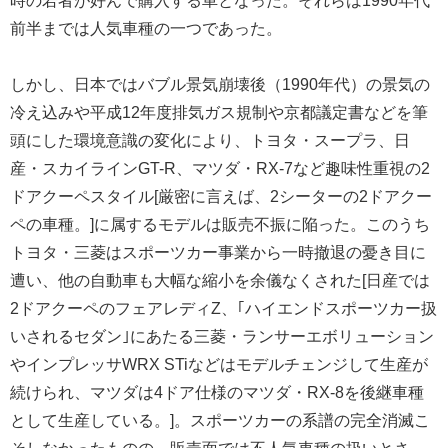
時の若者が好んで購入する車となった。それらは1990年代
前半までは人気車種の一つであった。
しかし、日本ではバブル景気崩壊後（1990年代）の景気の
冷え込みや平成12年度排気ガス規制や京都議定書などを筆
頭にした環境意識の変化により、トヨタ・スープラ、日
産・スカイラインGT-R、マツダ・RX-7など趣味性重視の2
ドアクーペスタイル[厳密に言えば、2シーターの2ドアクー
ペの車種。]に属するモデルは販売不振に陥った。このうち
トヨタ・三菱はスポーツカー事業から一時撤退の憂き目に
遭い、他の自動車も大幅な縮小を余儀なくされた[日産では
2ドアクーペのフェアレディZ、｢ハイエンドスポーツカー扱
いされるセダン｣にあたる三菱・ランサーエボリューション
やインプレッサWRX STiなどはモデルチェンジして生産が
続けられ、マツダは4ドア仕様のマツダ・RX-8を後継車種
として生産している。]。スポーツカーの系譜の完全消滅こ