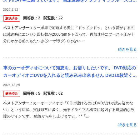
ストのAT車に乗っています。 高速道路をアダプティブクルーズコン
トロールで100kmほどで走っていて前の車に詰まり車速が落ちたあ
2026.2.12
と...
回答数：
2
閲覧数：
22
解決済み
ベストアンサー：
ターボ車で加速する際に『ドッドッドッ』という音がするの
は減速時にエンジン回転数が2000rpmを下回って、再加速時にブースト圧が十
分にかかる前のもたつき(ターボラグ)ではない...
続きを見る
車のカーオディオについて知恵を、お借りしたいです。 DVD対応の
カーオディオにDVDを入れると読み込み出来ません DVD10枚近く再
生かけましたが読み込みませんでした。 家のプレーヤー、他のカ
2025.12.25
ー...
回答数：
5
閲覧数：
62
解決済み
ベストアンサー：
カーオーディオで「CDは聴けるのにDVDだけが読み込めな
い」という症状、実は非常に多く、光学ドライブの構造に起因する典型的な故
障のサインです。 結論から申し上げますと、**「...
続きを見る