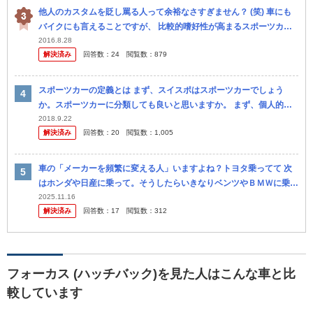
他人のカスタムを貶し罵る人って余裕なさすぎません？ (笑) 車にも
バイクにも言えることですが、 比較的嗜好性が高まるスポーツカー
であったり、バイクで言えば移動の足の範囲を超える排気量帯(250...
2016.8.28
解決済み
回答数：
24
閲覧数：
879
スポーツカーの定義とは まず、スイスポはスポーツカーでしょう
か。スポーツカーに分類しても良いと思いますか。 まず、個人的見
解から(と言っても自分は高校生なので父の意見) 父はZC33Sを入庫
2018.9.22
解決済み
回答数：
20
閲覧数：
1,005
し...
車の「メーカーを頻繁に変える人」いますよね？トヨタ乗ってて 次
はホンダや日産に乗って。そうしたらいきなりベンツやＢＭＷに乗っ
て、 またマツダに買えたりする人。 別に本人が好きな車に乗ってる
2025.11.16
解決済み
回答数：
17
閲覧数：
312
だけだ...
フォーカス (ハッチバック)を見た人はこんな車と比
較しています