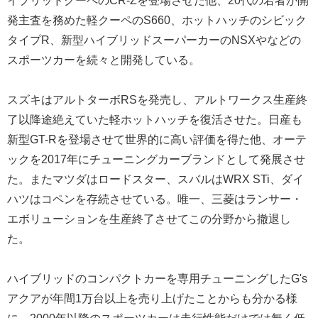
イブリッドクーペのCR-Zを登場させた他、20代の若者が開
発主査を務めた軽クーペのS660、ホットハッチのシビック
タイプR、新型ハイブリッドスーパーカーのNSXやなどの
スポーツカーを続々と開発している。
スズキはアルトターボRSを発売し、アルトワークス生産終
了以降途絶えていた軽ホットハッチを復活させた。日産も
新型GT-Rを登場させて世界的に高い評価を得た他、オーテ
ックを2017年にチューニングカーブランドとして発展させ
た。またマツダはロードスター、スバルはWRX STi、ダイ
ハツはコペンを存続させている。唯一、三菱はランサー・
エボリューションを生産終了させてこの分野から撤退し
た。
ハイブリッドのコンパクトカーを専用チューニングしたG's
アクアが年間1万台以上を売り上げたことからも分かる様