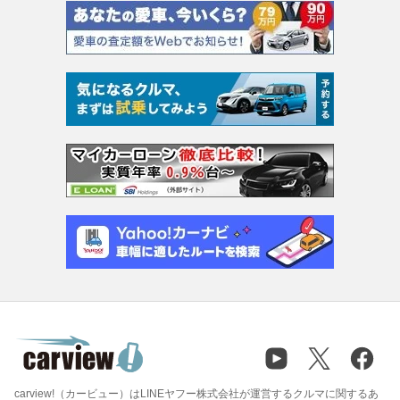
carview!（カービュー）はLINEヤフー株式会社が運営するクルマに関するあ