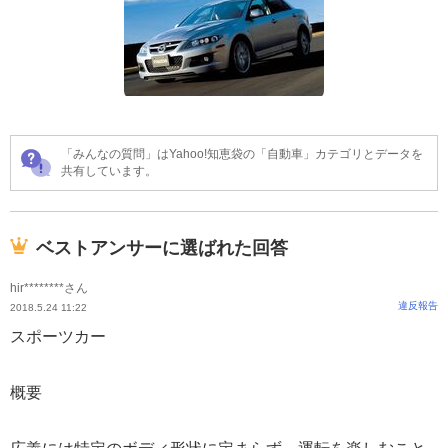
「みんなの質問」はYahoo!知恵袋の「自動車」カテゴリとデータを
共有しています。
ベストアンサーに選ばれた回答
hir********さん
違反報告
2018.5.24 11:22
スポーツカー
概要