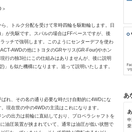
D＞
から、トルク分配を受けて常時四輪を駆動輪します。日
T-4)」が先駆です。スバルの場合はFFベースですが、後
クラッチで強弱します。このようにセンターデフを使わ
-AWDの他にトヨタのGRヤリス(GR-Four)やホン
現行の独3社にこの仕組みはありませんが、後に説明
Fa
ブ型)」も似た機構になります。追って説明いたします。
マ
あ
呼ばれ、その名の通り必要な時だけ自動的に4WDにな
す。現在世の中の4WDの主流はこれになります。
ジンの出力は前輪に直結しており、プロペラシャフトを
申
側に油圧装置が挟まれていて、通常は油圧が低い状態で
愛