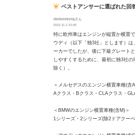
ベストアンサーに選ばれた回
stedeeetunigさん
2022.11.2 22:00
特に欧州車はエンジンが縦置か横置で
ウディ（以下「独3社」とします）は
ーカーでしたが、後に下級グレート
しやすくするために、最初に独3社の
除く）。
＜メルセデスのエンジン横置車種(含A
Aクラス・Bクラス・CLAクラス・GL
＜BMWのエンジン横置車種(含M)＞
1シリーズ・2シリーズ(除2ドアクーペ