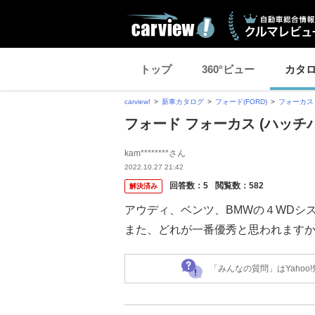
トップ
360°ビュー
カタ
carview!
新車カタログ
フォード(FORD)
フォーカス 
フォード フォーカス (ハッチ
kam********さん
2022.10.27 21:42
回答数：
5
閲覧数：
582
解決済み
アウディ、ベンツ、BMWの４WDシ
また、どれが一番優秀と思われます
「みんなの質問」はYaho