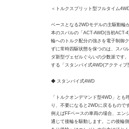
＜トルクスプリット型フルタイム4W
ベースとなる2WDモデルの主駆動輪
本のスバルの「ACT-AWD(当初AC
輪へのトルク配分の強さを電子制御
ずに常時四駆状態を保つのは、スバルACT
ダ新型ヴェゼルぐらいの少数派です。
する「スタンバイ式4WD(アクティ
◆ スタンバイ式4WD
「トルクオンデマンド型4WD」とも
り、不要になると2WDに戻るもので
例えばFFベースの車両の場合、エン
通じて後輪を駆動します。この後輪