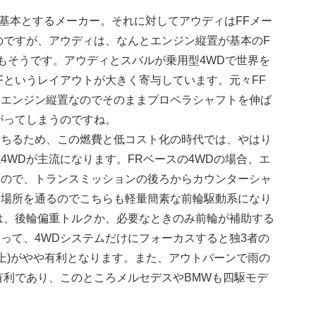
を基本とするメーカー。それに対してアウディはFFメー
のですが、アウディは、なんとエンジン縦置が基本のF
もそうです。アウディとスバルが乗用型4WDで世界を
Fというレイアウトが大きく寄与しています。元々FF
、エンジン縦置なのでそのままプロペラシャフトを伸ば
がってしまうのですね。
落ちるため、この燃費と低コスト化の時代では、やはり
4WDが主流になります。FRベースの4WDの場合、エ
るので、トランスミッションの後ろからカウンターシャ
い場所を通るのでこちらも軽量簡素な前輪駆動系になり
は、後輪偏重トルクか、必要なときのみ前輪が補助する
って、4WDシステムだけにフォーカスすると独3者の
以上)がやや有利となります。また、アウトバーンで雨の
有利であり、このところメルセデスやBMWも四駆モデ