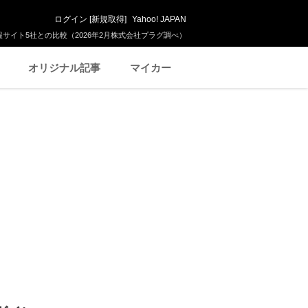
ログイン
[
新規取得
]
Yahoo! JAPAN
サイト5社との比較（2026年2月株式会社プラグ調べ）
オリジナル記事
マイカー