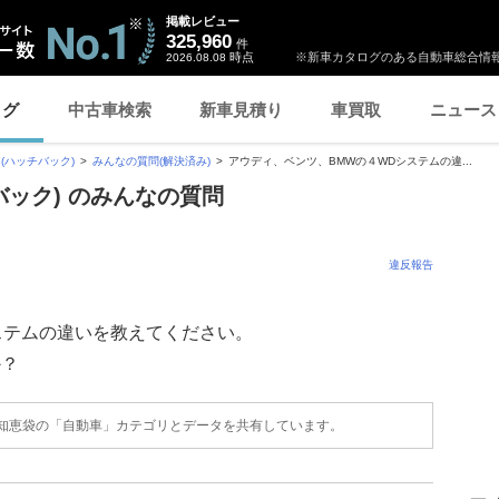
掲載レビュー
325,960
件
時点
※新車カタログのある自動車総合情報
2026.08.08
ログ
中古車検索
新車見積り
車買取
ニュース
(ハッチバック)
みんなの質問(解決済み)
アウディ、ベンツ、BMWの４WDシステムの違...
バック) のみんなの質問
違反報告
ステムの違いを教えてください。
か？
o!知恵袋の「自動車」カテゴリとデータを共有しています。