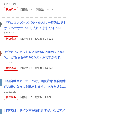
すべてウィンカーとワイパーが逆です。 初め
2013.6.21
て独車に乗ったときウィンカーとワイパーを
解決済み
回答数：
17
閲覧数：
24,277
何度も間違えてしまいました。 ...
リアにロングハブボルトを入れ 一時的にです
が スペーサー15ミリ入れてます ワイトレじ
ゃなく 普通のスペーサーを重ねてです ハブ
2015.4.1
リングつけるなら ワイトレしか無理でしょう
解決済み
回答数：
4
閲覧数：
24,228
か？
アウディのクワトロとBMWのXdriveについ
て。 どちらも4WDのシステムですがそれぞ
れの特徴、勝っているポイント等を教えてく
2015.7.16
ださい。
解決済み
回答数：
3
閲覧数：
14,048
※軽自動車オーナーの方、閲覧注意 軽自動車
がお嫌いな方にお訊きします。 あなた方は軽
自動車の何処がお嫌いなのでしょうか？ それ
2013.8.22
とも、軽自動車に乗る人間がお嫌いなのでし
解決済み
回答数：
6
閲覧数：
9,069
ょうか？ あと本当...
日本では、ドイツ車が売れますが、なぜアメ