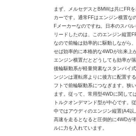
まず、メルセデスとBMWは共にFR
カーです。通常FFはエンジン横置な
Fメーカーなのですね。日本のスバル
リードしたのは、このエンジン縦置F
なので前輪は効率的に駆動しながら
せば効率的に本格的な4WDが出来上
エンジン横置だとどうしても効率が
後輪駆動系が軽量簡素なスタンバイ式
ンジンは運転席よりに後方に配置す
フトで前輪駆動系につなぎます。狭
ます。従って、常用型4WDに関して
トルクオンデマンド型が中心です。従
中ではアウディのエンジン縦置(A4
高速を走るとなると圧倒的に4WDが
ルに力を入れています。