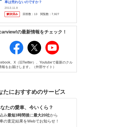
車は売れないのですか？
2013.11.8
解決済み
回答数：
13
閲覧数：
7,927
carview!の最新情報をチェック！
cebook、X（旧Twitter）、Youtubeで最新のクル
情報をお届けします。（外部サイト）
なたにおすすめのサービス
あなたの愛車、今いくら？
込み
最短3時間後
に
最大20社
から
車の査定結果をWebでお知らせ！