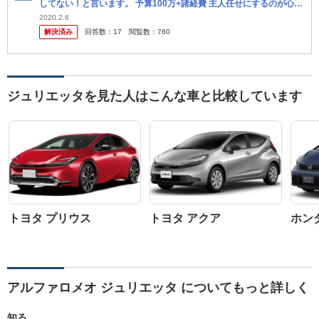
してない！と言います。 予算100万+諸経費 主人任せにするのが心配
です。 10万キロも走った車で10年持ちませんよね。 あ...
2020.2.6
解決済み
回答数：
17
閲覧数：
760
ジュリエッタを見た人はこんな車と比較しています
トヨタ プリウス
トヨタ アクア
ホン
アルファロメオ ジュリエッタ についてもっと詳しく
知る