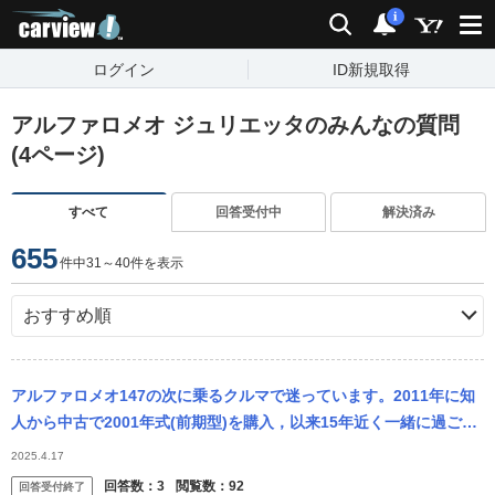
carview!
検索
通知
i
ログイン
ID新規取得
アルファロメオ ジュリエッタのみんなの質問
(4ページ)
すべて
回答受付中
解決済み
655
件中31～40件を表示
アルファロメオ147の次に乗るクルマで迷っています。2011年に知
人から中古で2001年式(前期型)を購入，以来15年近く一緒に過ごし
てきました。 その間，セレが壊れて駅前のロータリーのど真ん中...
2025.4.17
回答数：
3
閲覧数：
92
回答受付終了