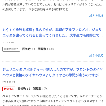
ル内が赤色点滅していることでしたら、あれはセキュリティがオンになったた
め点滅しています。 大きな振動をや傾き検知すると...
続きを見る
もうすぐ免許を取得するのですが、親戚がアルファロメオ、ジュリ
エッタを譲ってくれると言ってくれました。 大学生でも維持はでき
るのでしょうか？ バイトでの稼ぎは103万きっちり稼いでおり貯金
2025.2.16
は70万...
回答数：
7
閲覧数：
151
回答受付終了
続きを見る
ジュリエッタ スポルティーバ購入したのですが、フロントのタイヤ
ハウスと後輪のタイヤハウスよりタイヤとの隙間が違うのですが、
ジュリエッタは前傾姿勢なのでしょうか？ それと、80キロぐらいか
2024.12.29
ら耳障り...
回答数：
3
閲覧数：
74
解決済み
ベストアンサー：
乗っていて前傾と感じたことは無いです。前のオーナーとか
が車高長変えて無いですか？ 初期の1.4はエンジンマウントがヘタりやすくアイ