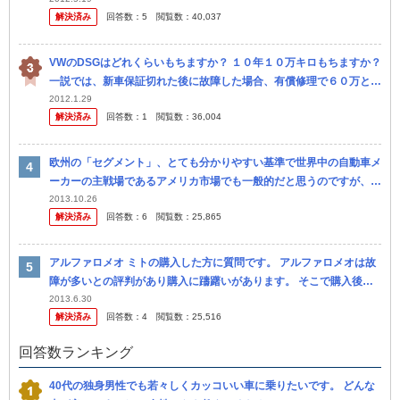
はり、 その理由がわかったりしますか？
解決済み
回答数：
5
閲覧数：
40,037
VWのDSGはどれくらいもちますか？ １０年１０万キロもちますか？
一説では、新車保証切れた後に故障した場合、有償修理で６０万とか
８０万かかるなんていわれてますけど、それはほんと？ 車の価値...
2012.1.29
解決済み
回答数：
1
閲覧数：
36,004
欧州の「セグメント」、とても分かりやすい基準で世界中の自動車メ
ーカーの主戦場であるアメリカ市場でも一般的だと思うのですが、日
本車（特に国内市場向け）はなぜこの基準を全く度外視しているので
2013.10.26
解決済み
回答数：
6
閲覧数：
25,865
しょうか？ 欧
アルファロメオ ミトの購入した方に質問です。 アルファロメオは故
障が多いとの評判があり購入に躊躇いがあります。 そこで購入後の
故障、トラブルについて教えて下さい。 ミト自体エクス テリア、エ
2013.6.30
解決済み
回答数：
4
閲覧数：
25,516
ン...
回答数ランキング
40代の独身男性でも若々しくカッコいい車に乗りたいです。 どんな