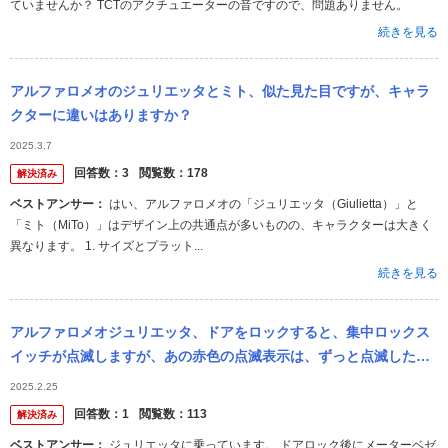
ていませんか？ TCTのアクチュエーターの音ですので、問題ありません。
続きを見る
アルファロメオのジュリエッタとミト、似た見た目ですが、キャラ
クターに違いはありますか？
2025.3.7
回答数：
3
閲覧数：
178
解決済み
ベストアンサー：
はい、アルファロメオの「ジュリエッタ（Giulietta）」と
「ミト（MiTo）」はデザイン上の共通点が多いものの、キャラクターは大きく
異なります。 1. サイズとプラット...
続きを見る
アルファロメオジュリエッタ、ドアをロックすると、集中ロックス
イッチが点滅しますが、あの赤色の点滅表示は、ずっと点滅したま
まの状態で大丈夫なのですか？ バッテリーあがりの心配はありませ
2025.2.25
んか？ 教え...
回答数：
1
閲覧数：
113
解決済み
ベストアンサー：
ジュリエッタに乗っています。 ドアロック後にメーターベゼ