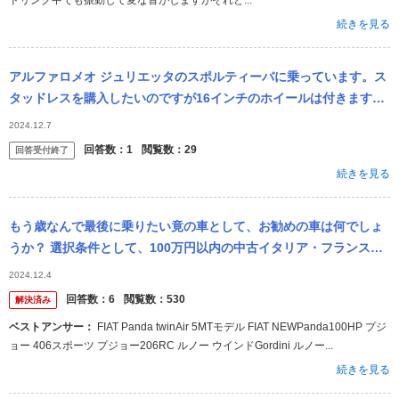
ドリング中でも振動して変な音がしますがそれと...
続きを見る
アルファロメオ ジュリエッタのスポルティーバに乗っています。ス
タッドレスを購入したいのですが16インチのホイールは付きます
か？ 現在付けてるよ〜 って人がいたらコメント宜しくお願いしま
2024.12.7
す。
回答数：
1
閲覧数：
29
回答受付終了
続きを見る
もう歳なんで最後に乗りたい竟の車として、お勧めの車は何でしょ
うか？ 選択条件として、100万円以内の中古イタリア・フランス車
の中での話としてです。 金がないのと、国産車には興味がないとい
2024.12.4
う変わり...
回答数：
6
閲覧数：
530
解決済み
ベストアンサー：
FIAT Panda twinAir 5MTモデル FIAT NEWPanda100HP プジ
ョー 406スポーツ プジョー206RC ルノー ウインドGordini ルノー...
続きを見る