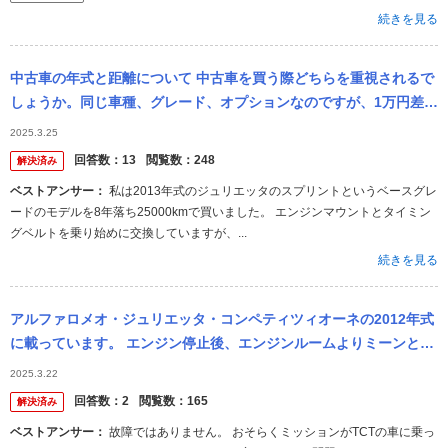
続きを見る
中古車の年式と距離について 中古車を買う際どちらを重視されるで
しょうか。同じ車種、グレード、オプションなのですが、1万円差な
ので迷っています。 1.2017年式、2万キロ 2.2019年式、...
2025.3.25
回答数：
13
閲覧数：
248
解決済み
ベストアンサー：
私は2013年式のジュリエッタのスプリントというベースグレ
ードのモデルを8年落ち25000kmで買いました。 エンジンマウントとタイミン
グベルトを乗り始めに交換していますが、...
続きを見る
アルファロメオ・ジュリエッタ・コンペティツィオーネの2012年式
に載っています。 エンジン停止後、エンジンルームよりミーンと電
子音のような音が聞こえて来ます。 しばらくすると止まりますが、
2025.3.22
故障で...
回答数：
2
閲覧数：
165
解決済み
ベストアンサー：
故障ではありません。 おそらくミッションがTCTの車に乗っ