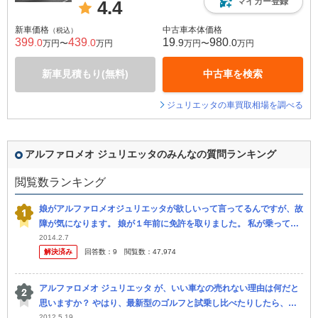
マイカー登録
4.4
新車価格
中古車本体価格
（税込）
399
439
19
980
.0
.0
.9
.0
万円〜
万円
万円〜
万円
新車見積もり(無料)
中古車を検索
ジュリエッタの車買取相場を調べる
アルファロメオ ジュリエッタのみんなの質問ランキング
閲覧数ランキング
娘がアルファロメオジュリエッタが欲しいって言ってるんですが、故
障が気になります。 娘が１年前に免許を取りました。 私が乗ってい
た超ポンコツのオッサンくさいセダンを無理やり（こんなの嫌！とい
2014.2.7
解決済み
回答数：
9
閲覧数：
47,974
う娘を...
アルファロメオ ジュリエッタ が、いい車なの売れない理由は何だと
思いますか？ やはり、最新型のゴルフと試乗し比べたりしたら、や
2012.5.19