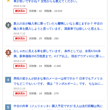
車が良いですかね？ 女性からも教えてください。
2022.5.29
解決済み
回答数：
42
閲覧数：
10,022
新人の女が輸入車に乗っていたら鬱陶しいなと感じますか？ 中古の
輸入車を購入しようと思っています。 国産車では欲しいと思える車
がありません。 プジョー308、Audi A1 スポーツバック、ア...
2019.7.12
解決済み
回答数：
25
閲覧数：
282
おしゃれに見える車を探しています。 条件としては、全長4.5m未
満。新車価格350万程度まで。4ドア以上。 現在アウディA1に乗って
いて、他のメーカーに乗りたいためアウディ以外。 現在の 候...
2016.2.27
解決済み
回答数：
24
閲覧数：
2,340
男性の皆さんが好きな車のメーカーは何ですか？ 日本でもアメリカ
でもどこでもいいです。 僕は「ランボルギーニ」です。 ちなみに僕
は車の外見だけで判断しているので悪しからずｗ
2013.2.10
解決済み
回答数：
19
閲覧数：
270
中古の外車（ジュリエッタ）購入予定ですが 主人は走行距離は気に