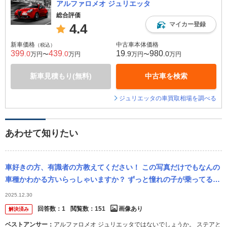
アルファロメオ ジュリエッタ
総合評価
マイカー登録
4.4
新車価格
中古車本体価格
（税込）
399
439
19
980
.0
.0
.9
.0
万円〜
万円
万円〜
万円
新車見積もり(無料)
中古車を検索
ジュリエッタの車買取相場を調べる
あわせて知りたい
車好きの方、有識者の方教えてください！ この写真だけでもなんの
車種かわかる方いらっしゃいますか？ ずっと憧れの子が乗ってる車
が気になって(;ᴗ;)
2025.12.30
回答数：
1
閲覧数：
151
画像あり
解決済み
ベストアンサー：
アルファロメオ ジュリエッタではないでしょうか。 ステアと