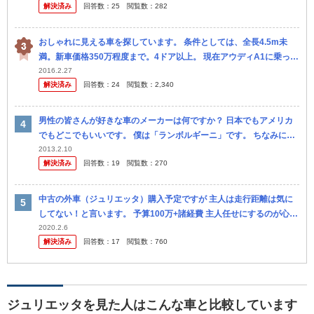
解決済み
回答数：
25
閲覧数：
282
おしゃれに見える車を探しています。 条件としては、全長4.5m未
満。新車価格350万程度まで。4ドア以上。 現在アウディA1に乗って
いて、他のメーカーに乗りたいためアウディ以外。 現在の 候...
2016.2.27
解決済み
回答数：
24
閲覧数：
2,340
男性の皆さんが好きな車のメーカーは何ですか？ 日本でもアメリカ
でもどこでもいいです。 僕は「ランボルギーニ」です。 ちなみに僕
は車の外見だけで判断しているので悪しからずｗ
2013.2.10
解決済み
回答数：
19
閲覧数：
270
中古の外車（ジュリエッタ）購入予定ですが 主人は走行距離は気に
してない！と言います。 予算100万+諸経費 主人任せにするのが心配
です。 10万キロも走った車で10年持ちませんよね。 あ...
2020.2.6
解決済み
回答数：
17
閲覧数：
760
ジュリエッタを見た人はこんな車と比較しています