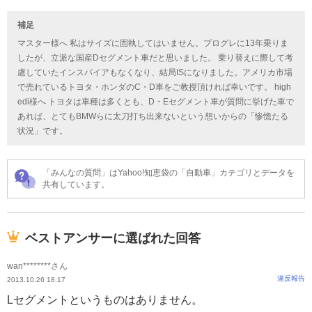
補足
マスター様へ 私はサイズに固執してはいません。プログレに13年乗りま
したが、立派な国産Dセグメント車だと思いました。 乗り替えに際して考
慮していたインスパイアもなくなり、結局ISになりました。アメリカ市場
で売れているトヨタ・ホンダのC・D車をご教授頂ければ幸いです。 high
edi様へ トヨタは車種は多くとも、D・Eセグメント車が質問に挙げた車で
あれば、とてもBMWらに太刀打ち出来ないという想いからの「惨憺たる
状況」です。
「みんなの質問」はYahoo!知恵袋の「自動車」カテゴリとデータを
共有しています。
ベストアンサーに選ばれた回答
wan********さん
違反報告
2013.10.26 18:17
Lセグメントというものはありません。