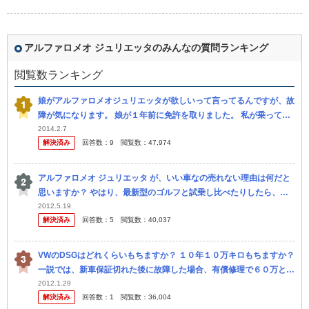
アルファロメオ ジュリエッタのみんなの質問ランキング
閲覧数ランキング
娘がアルファロメオジュリエッタが欲しいって言ってるんですが、故
障が気になります。 娘が１年前に免許を取りました。 私が乗ってい
た超ポンコツのオッサンくさいセダンを無理やり（こんなの嫌！とい
2014.2.7
解決済み
回答数：
9
閲覧数：
47,974
う娘を...
アルファロメオ ジュリエッタ が、いい車なの売れない理由は何だと
思いますか？ やはり、最新型のゴルフと試乗し比べたりしたら、や
はり、 その理由がわかったりしますか？
2012.5.19
解決済み
回答数：
5
閲覧数：
40,037
VWのDSGはどれくらいもちますか？ １０年１０万キロもちますか？
一説では、新車保証切れた後に故障した場合、有償修理で６０万とか
８０万かかるなんていわれてますけど、それはほんと？ 車の価値...
2012.1.29
解決済み
回答数：
1
閲覧数：
36,004