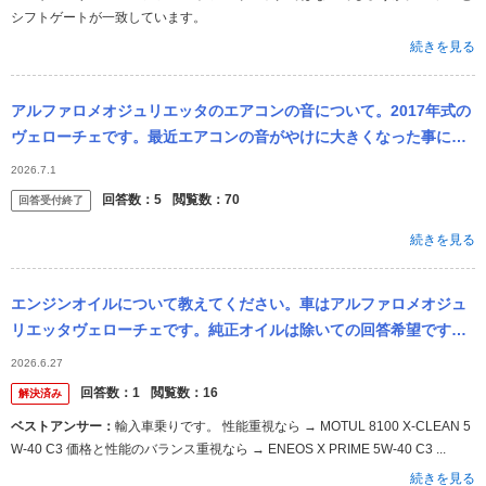
シフトゲートが一致しています。
続きを見る
アルファロメオジュリエッタのエアコンの音について。2017年式の
ヴェローチェです。最近エアコンの音がやけに大きくなった事に気
づきました。金属音などは聞こえませんが、ファンの音？ みたいな
2026.7.1
のが以前...
回答数：
5
閲覧数：
70
回答受付終了
続きを見る
エンジンオイルについて教えてください。車はアルファロメオジュ
リエッタヴェローチェです。純正オイルは除いての回答希望です。
純正 は5ｗ-40 Ｃ３ です。 ※モチュールの8100 X‑CLEAN...
2026.6.27
回答数：
1
閲覧数：
16
解決済み
ベストアンサー：
輸入車乗りです。 性能重視なら → MOTUL 8100 X-CLEAN 5
W-40 C3 価格と性能のバランス重視なら → ENEOS X PRIME 5W-40 C3 ...
続きを見る