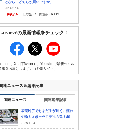
となら、どちらが買いですか。
2014.2.14
解決済み
回答数：
2
閲覧数：
9,832
carview!の最新情報をチェック！
cebook、X（旧Twitter）、Youtubeで最新のクル
情報をお届けします。（外部サイト）
関連ニュース＆編集記事
関連ニュース
関連編集記事
販売終了でもまだ手が届く、憧れ
の輸入スポーツモデル３選！400
万円で狙えるおすすめ中古車
2025.1.13