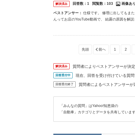
回答数：
1
閲覧数：
103
画像あ
解決済み
ベストアンサー：
仕様です。 修理に出してもまた同じこと。 だって交換するのが同じ部品だもの。 STILE(スティーレ)さ
んってお店のYouTube動画で、 結露の原因を
1
2
質問者によりベストアンサーが決
解決済み
現在、回答を受け付けている質問
回答受付中
質問者によるベストアンサーが
回答受付終了
「みんなの質問」はYahoo!知恵袋の
「自動車」カテゴリとデータを共有していま