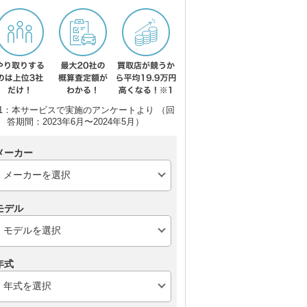
1：本サービスで実施のアンケートより （回
答期間：2023年6月〜2024年5月）
スズキ アルト
スズキ スイフト
ト
メーカー
モデル
年式