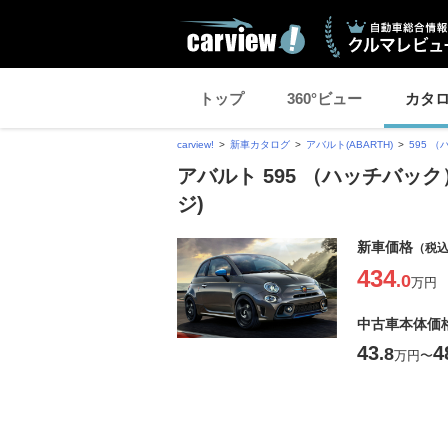
トップ
360°ビュー
カタ
carview!
新車カタログ
アバルト(ABARTH)
595 
アバルト 595 （ハッチバック
ジ)
新車価格
（税
434
.0
万円
中古車本体価
43
4
.8
万円
〜