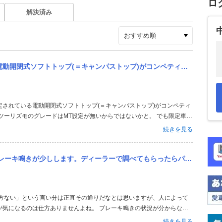
ロ
解決済み
がコンペティツィオーネに設定されない理由って判りますか？ 本国でも設定はないのでしょうか？ このクラスで左ハン...
ツーリズモのグレードはMT設定が無いからではないかと。 でも限定車で
・・ ＞本国でも設定はないのでしょうか？ あります（した？） 日本に
続きを見る
ルでMTで屋根...
もらったらパッドもローターも問題なし、『多少鳴くのは仕方ない』との事。 鳴きを無くす事は出来ないのでしょうか？ パッ
が気になるのは仕方ありませんよね。 ブレーキ鳴きの状況が分からない
いうようなことであれば、少し強めのブレーキングを繰り返してパッドと
続きを見る