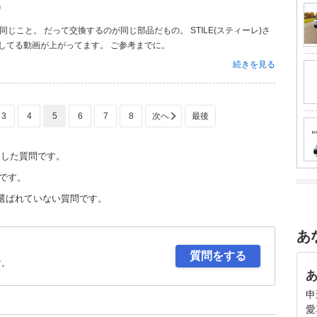
り
解説してる動画が上がってます。 ご参考までに。
続きを見る
3
4
5
6
7
8
定した質問です。
です。
選ばれていない質問です。
あ
質問をする
す。
申
愛