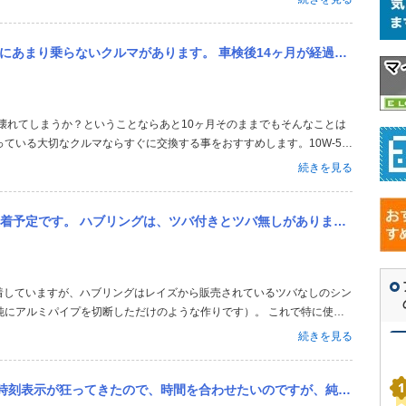
しれません。十分安全に配慮してほかの...
4ヶ月が経過して、走行距離が約1000Kmです。 アバルト595コンペなのでスタンドでのオイル交換が出来ません。 D
ている大切なクルマならすぐに交換する事をおすすめします。10W-50
ジンとしては年季の入った型式ですからもっといたわってあげてくださ
続きを見る
います。14ヶ月経ってしまいま...
 ハブリングは、ツバ付きとツバ無しがありますがどちらが良いでしょうか？ どなたかわかりますか？
純にアルミパイプを切断しただけのような作りです）。 これで特に使用
続きを見る
間を合わせたいのですが、純正のモニターがありません。 どうにか調整する方法は、ありませんでしょうか？