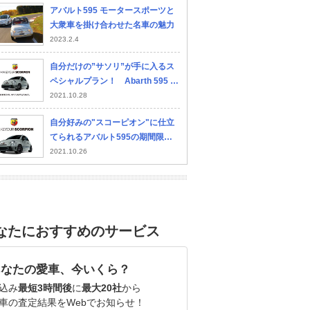
アバルト595 モータースポーツと
大衆車を掛け合わせた名車の魅力
2023.2.4
自分だけの”サソリ”が手に入るス
ペシャルプラン！ Abarth 595 シ
リーズのカスタマイズ・プログラ
2021.10.28
ムを展開
自分好みの"スコーピオン"に仕立
てられるアバルト595の期間限定
カスタマイズ・プログラムが今年2
2021.10.26
度目の始動
なたにおすすめのサービス
あなたの愛車、今いくら？
込み
最短3時間後
に
最大20社
から
車の査定結果をWebでお知らせ！