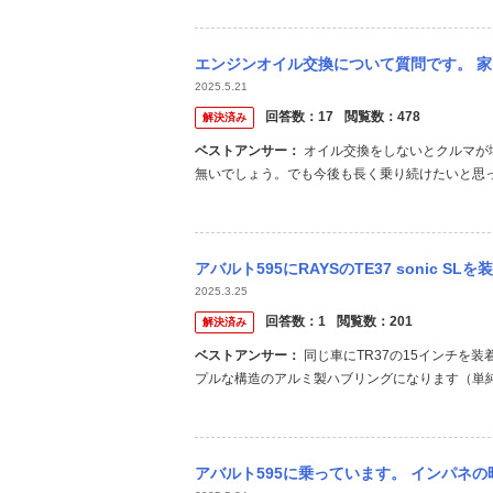
ローターをなじませる、という作業が効果あるかも
エンジンオイル交換について質問です。 家にあまり乗らないクルマがあります。 車検後1
2025.5.21
回答数：
17
閲覧数：
478
解決済み
ベストアンサー：
オイル交換をしないとクルマが壊れてしまうか？ということならあと10ヶ月そのままでもそんなことは
無いでしょう。でも今後も長く乗り続けたいと思っ
という粘度の高いオイルが指定されている、エン
い。長くても12ヶ月毎の交換が望ましいだろうと思
アバルト595にRAYSのTE37 sonic SLを装着予定です。
2025.3.25
回答数：
1
閲覧数：
201
解決済み
ベストアンサー：
同じ車にTR37の15インチを装着していますが、ハブリングはレイズから販売されているツバなしのシン
プルな構造のアルミ製ハブリングになります（単
上の不都合はありませんでしたよ。
アバルト595に乗っています。 インパネの時刻表示が狂ってきたので、時