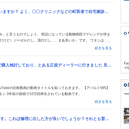
で自宅兼診療所というクリニックは多いと思います。 そこの自宅にポルシェ２台にベンツ１台など乗っていたり、高級...
ぎだけど）ジーゼルだし、流行だし、、まあ良いか」です。 ワタシは、91
ですが、社員の皆さんや取引先、世間様には内緒にしています、、、定時株主
続きを見る
Fa
に行きました 見つけた個体は2020年式、左ハンドル、MTです バルブ可変の確認をするため、エンジンをかけた後...
マ
モン 3年前の投稿で10万回再生されている動画です。
続きを見る
？それとも普通なのでしょうか？ 多分結露が出て晴れた日中走れば消えるレベルだと思います。結露が出るのを放置した...