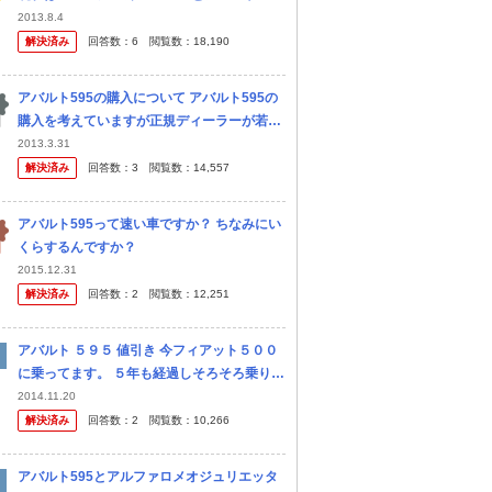
に乗っています。どちらもとても速く力もあ
2013.8.4
りいい車です。 しかし、ちょっともの足りな
解決済み
回答数：
6
閲覧数：
18,190
いなという感 じがあ...
アバルト595の購入について アバルト595の
購入を考えていますが正規ディーラーが若干
遠方（都内）でした。ネットで調べたところ
2013.3.31
自宅の比較的近く（埼玉）に、主にイタリア
解決済み
回答数：
3
閲覧数：
14,557
車を扱う並行輸入の店舗があり...
アバルト595って速い車ですか？ ちなみにい
くらするんですか？
2015.12.31
解決済み
回答数：
2
閲覧数：
12,251
アバルト ５９５ 値引き 今フィアット５００
に乗ってます。 ５年も経過しそろそろ乗り換
えたいです。 アバルト５９５ほしいのだが値
2014.11.20
引きはありますの？ マフラー無料なら来週
解決済み
回答数：
2
閲覧数：
10,266
即決考えてます。ムリ...
アバルト595とアルファロメオジュリエッタ