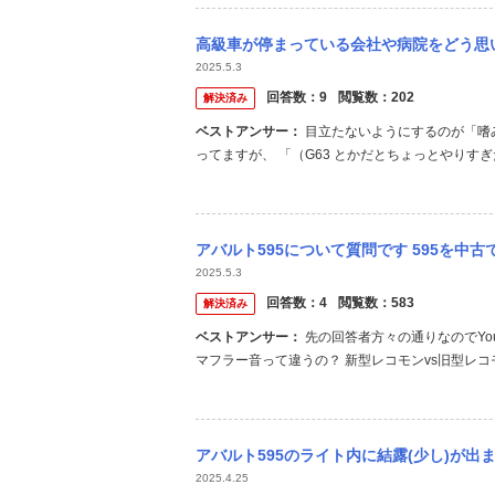
高級車が停まっている会社や病院をどう思いますか？ よく、〇〇クリニックなどの町医者
2025.5.3
回答数：
9
閲覧数：
202
解決済み
ベストアンサー：
目立たないようにするのが「嗜み」と言うものでしょう。 世話になっている動物病院でゲレンデが停ま
ってますが、 「（G63 とかだとちょっとやりす
1ターボ、AMG-E、アバルト595、新車購入
総会で何か言われたら嫌なので。
アバルト595について質問です 595を中古で購入検討しており、とある正規ディーラー
2025.5.3
回答数：
4
閲覧数：
583
解決済み
ベストアンサー：
先の回答者方々の通りなのでYouTubeの比較動画の動画タイトルを貼っておきます。 【アバルト595】
マフラー音って違うの？ 新型レコモンvs旧型レコ
アバルト595のライト内に結露(少し)が出ます。これば修理に出した方が良いでしょうか
2025.4.25