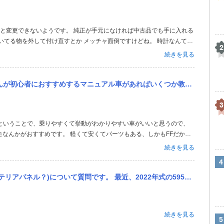
いてる物を外して付け直すとか メッチャ面倒ですけどね。 時計なんて気
続きを見る
ニュアル車があればいくつか教えてください。 因みに皆さんが人生で初めて購入した車は何ですか？
なんかがおすすめです。 軽くて安くてパーツもある、しかもFFだから
慣れてきたらドレスアップなりチューニングなりかなりたくさんの選択肢
続きを見る
アバルト595を買って...
2022年式の595を購入しました。ダッシュボードパネルにDIYでアルカンターラを貼ろうと思っていますが、ノー...
続きを見る