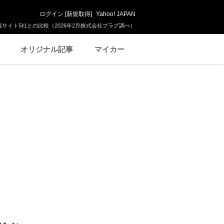
ログイン
[
新規取得
]
Yahoo! JAPAN
サイト5社との比較（2026年2月株式会社プラグ調べ）
オリジナル記事
マイカー