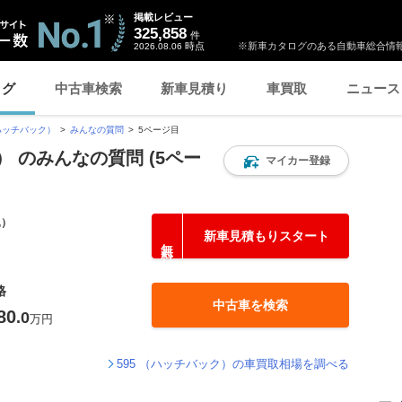
掲載レビュー
325,858
件
時点
※新車カタログのある自動車総合情報
2026.08.06
ログ
中古車検索
新車見積り
車買取
ニュース
（ハッチバック）
みんなの質問
5ページ目
） のみんなの質問 (5ペー
マイカー登録
込）
新車見積もりスタート
格
中古車を検索
80
.0
万円
595 （ハッチバック）の車買取相場を調べる