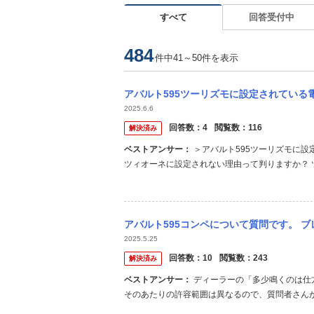
すべて
回答受付中
484
件中41～50件を表示
アバルト595ツーリズモに設定されている電動開閉式ソフトトップ(＝キャンパストップ)
2025.6.6
回答数：
4
閲覧数：
116
解決済み
ベストアンサー：
＞アバルト595ツーリズモに設定されている電動開閉式ソフトトップ(＝キャンパストップ)がコンペティ
ツィオーネに設定されない理由って判りますか？ 
「ツーリズモMTリミテッド」がありますけどね・
も並行輸入してる人います。 ＞このクラスで左ハンド
アバルト595コンペについて質問です。 ブレーキ鳴きが少しします。ディーラーで調べて
2025.5.25
回答数：
10
閲覧数：
243
解決済み
ベストアンサー：
ディーラーの「多少鳴くのは仕方ない」という言い分は正直その通りだなとは思いますが、人によって
そのあたりの許容範囲は異なるので、質問者さん
のですが、もしパッドを交換してから間がないと