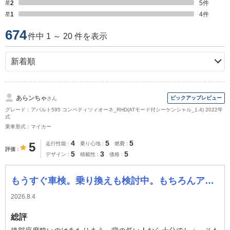
星2
5
件
星1
4
件
674
件中 1 ～ 20 件を表示
あらンちゃ
さん
グレード：アバルト595 コンペティツィオーネ_RHD(ATモード付シーケンシャル_1.4) 2022年
式
乗車形式：マイカー
4
5
5
5
走行性能
乗り心地
燃費
評価
5
3
5
デザイン
積載性
価格
もうすぐ車検。乗り換えも検討中。もちろんアバルト
2026.8.4
総評