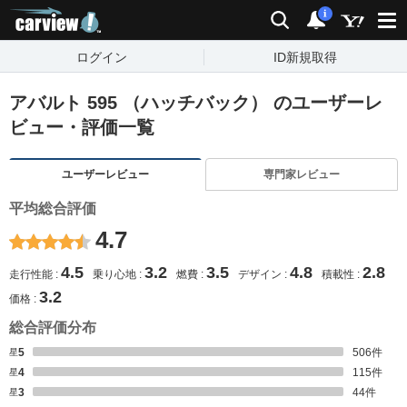
carview!
検索
通知
i
ログイン
ID新規取得
アバルト 595 （ハッチバック） のユーザーレ
ビュー・評価一覧
ユーザーレビュー
専門家レビュー
平均総合評価
4.7
4.5
3.2
3.5
4.8
2.8
走行性能
乗り心地
燃費
デザイン
積載性
3.2
価格
総合評価分布
星5
506
件
星4
115
件
星3
44
件