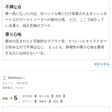
不満な点
唯一気になったのは、右ハンドル車にだけ装着されるダッシュボ
ード上のブーストメーターの後付け感。 ただ、ここで紹介して
いる通り、純正互換のブース...
乗り心地
硬めの足まわりと官能的なマフラー音。そういったキャラクター
が好みなので不満はなし。 もっとも、静粛性や乗り心地を重視
する人には向かない一台。
続きを見る
Saorisao
さん
グレード：- 2021年式
乗車形式：マイカー
4
3
3
5
走行性能
乗り心地
燃費
評価
5
3
5
デザイン
積載性
価格