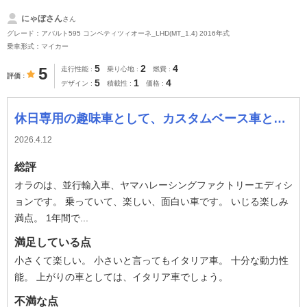
にゃぼさん
さん
グレード：アバルト595 コンペティツィオーネ_LHD(MT_1.4) 2016年式
乗車形式：マイカー
5
2
4
5
走行性能
乗り心地
燃費
評価
5
1
4
デザイン
積載性
価格
休日専用の趣味車として、カスタムベース車として唯一無二の車です。
2026.4.12
総評
オラのは、並行輸入車、ヤマハレーシングファクトリーエディシ
ョンです。 乗っていて、楽しい、面白い車です。 いじる楽しみ
満点。 1年間で...
満足している点
小さくて楽しい。 小さいと言ってもイタリア車。 十分な動力性
能。 上がりの車としては、イタリア車でしょう。
不満な点