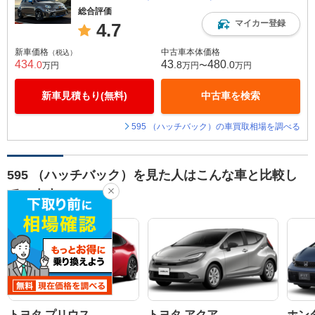
総合評価
マイカー登録
4.7
新車価格
中古車本体価格
（税込）
434
43
480
.0
.8
.0
万円
万円〜
万円
新車見積もり(無料)
中古車を検索
595 （ハッチバック）の車買取相場を調べる
595 （ハッチバック）を見た人はこんな車と比較し
ています
トヨタ プリウス
トヨタ アクア
ホン