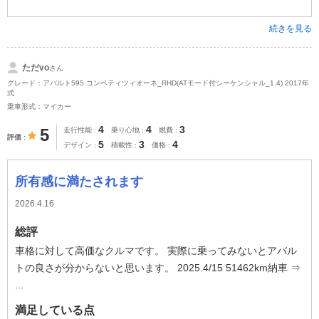
続きを見る
ただvo
さん
グレード：アバルト595 コンペティツィオーネ_RHD(ATモード付シーケンシャル_1.4) 2017年
式
乗車形式：マイカー
4
4
3
5
走行性能
乗り心地
燃費
評価
5
3
4
デザイン
積載性
価格
所有感に満たされます
2026.4.16
総評
車格に対して高価なクルマです。 実際に乗ってみないとアバル
トの良さが分からないと思います。 2025.4/15 51462km納車 ⇒
...
満足している点