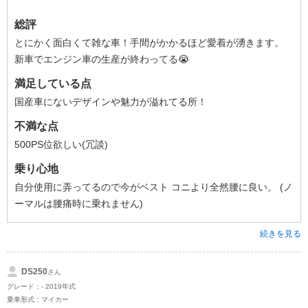
総評
とにかく面白くて雑な車！手間がかかるほど愛着が湧きます。
新車でエンジン車の生産が終わってる😭
満足している点
国産車にないデザインや魅力が溢れてる所！
不満な点
500PS位欲しい(冗談)
乗り心地
自分使用に弄ってるので今がベスト コニより全然腰に良い。 (ノ
ーマルは腰痛時に乗れません)
続きを見る
DS250
さん
グレード：- 2019年式
乗車形式：マイカー