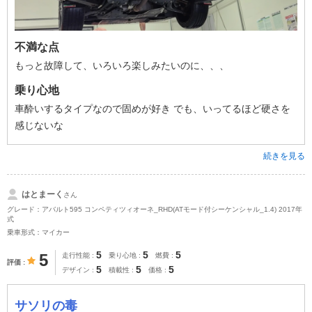
不満な点
もっと故障して、いろいろ楽しみたいのに、、、
乗り心地
車酔いするタイプなので固めが好き でも、いってるほど硬さを
感じないな
続きを見る
はとまーく
さん
グレード：アバルト595 コンペティツィオーネ_RHD(ATモード付シーケンシャル_1.4) 2017年
式
乗車形式：マイカー
5
5
5
5
走行性能
乗り心地
燃費
評価
5
5
5
デザイン
積載性
価格
サソリの毒