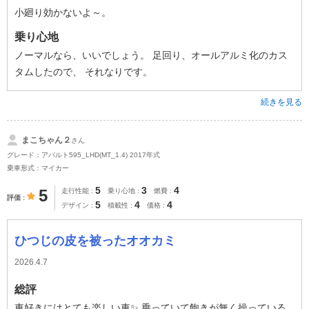
小廻り効かないよ～。
乗り心地
ノーマルなら、いいでしょう。 足回り、オールアルミ化のカス
タムしたので、 それなりです。
続きを見る
まこちゃん２
さん
グレード：アバルト595_LHD(MT_1.4) 2017年式
乗車形式：マイカー
5
3
4
5
走行性能
乗り心地
燃費
評価
5
4
4
デザイン
積載性
価格
ひつじの皮を被ったオオカミ
2026.4.7
総評
車好きにはとても楽しい車✨ 乗っていて飽きが無く操っている