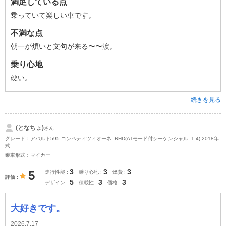
満足している点
乗っていて楽しい車です。
不満な点
朝一が煩いと文句が来る〜〜涙。
乗り心地
硬い。
続きを見る
(となちょ)
さん
グレード：アバルト595 コンペティツィオーネ_RHD(ATモード付シーケンシャル_1.4) 2018年
式
乗車形式：マイカー
3
3
3
5
走行性能
乗り心地
燃費
評価
5
3
3
デザイン
積載性
価格
大好きです。
2026.7.17