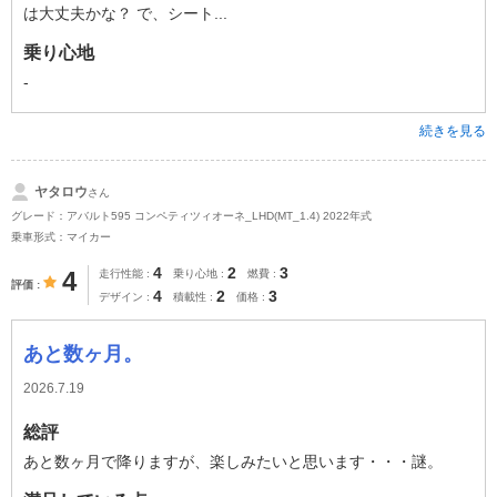
は大丈夫かな？ で、シート...
乗り心地
-
続きを見る
ヤタロウ
さん
グレード：アバルト595 コンペティツィオーネ_LHD(MT_1.4) 2022年式
乗車形式：マイカー
4
2
3
4
走行性能
乗り心地
燃費
評価
4
2
3
デザイン
積載性
価格
あと数ヶ月。
2026.7.19
総評
あと数ヶ月で降りますが、楽しみたいと思います・・・謎。