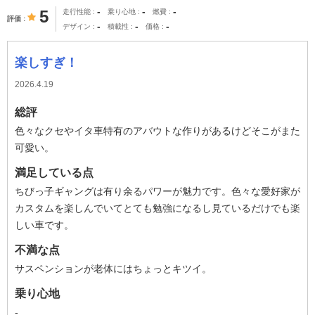
-
-
-
5
走行性能
乗り心地
燃費
評価
-
-
-
デザイン
積載性
価格
楽しすぎ！
2026.4.19
総評
色々なクセやイタ車特有のアバウトな作りがあるけどそこがまた
可愛い。
満足している点
ちびっ子ギャングは有り余るパワーが魅力です。色々な愛好家が
カスタムを楽しんでいてとても勉強になるし見ているだけでも楽
しい車です。
不満な点
サスペンションが老体にはちょっとキツイ。
乗り心地
-