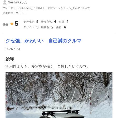
Yoshi-Ka
さん
グレード：アバルト595_RHD(ATモード付シーケンシャル_1.4) 2018年式
乗車形式：マイカー
5
4
4
5
走行性能
乗り心地
燃費
評価
5
2
4
デザイン
積載性
価格
クセ強、かわいい 自己満のクルマ
2026.5.23
総評
実用性よりも、愛写館が強く、自慢したいクルマ。