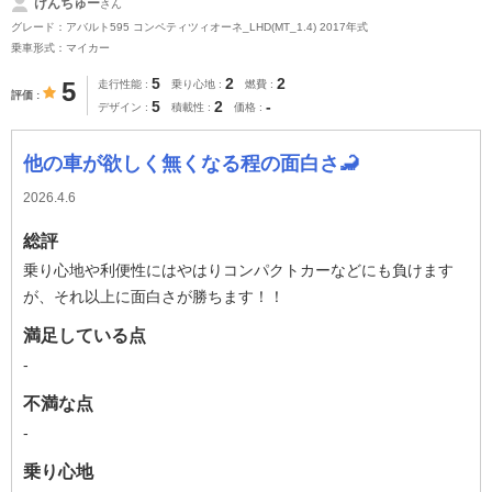
けんちゅー
さん
グレード：アバルト595 コンペティツィオーネ_LHD(MT_1.4) 2017年式
乗車形式：マイカー
5
2
2
5
走行性能
乗り心地
燃費
評価
5
2
-
デザイン
積載性
価格
他の車が欲しく無くなる程の面白さ🦂
2026.4.6
総評
乗り心地や利便性にはやはりコンパクトカーなどにも負けます
が、それ以上に面白さが勝ちます！！
満足している点
-
不満な点
-
乗り心地