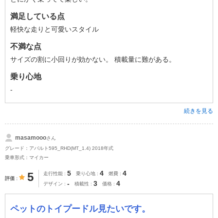
満足している点
軽快な走りと可愛いスタイル
不満な点
サイズの割に小回りが効かない。 積載量に難がある。
乗り心地
-
続きを見る
masamooo
さん
グレード：アバルト595_RHD(MT_1.4) 2018年式
乗車形式：マイカー
5
4
4
5
走行性能
乗り心地
燃費
評価
-
3
4
デザイン
積載性
価格
ペットのトイプードル見たいです。