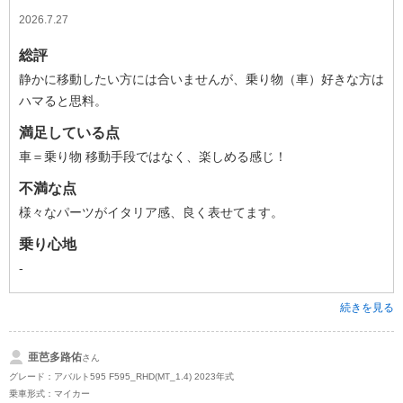
2026.7.27
総評
静かに移動したい方には合いませんが、乗り物（車）好きな方は
ハマると思料。
満足している点
車＝乗り物 移動手段ではなく、楽しめる感じ！
不満な点
様々なパーツがイタリア感、良く表せてます。
乗り心地
-
続きを見る
亜芭多路佑
さん
グレード：アバルト595 F595_RHD(MT_1.4) 2023年式
乗車形式：マイカー