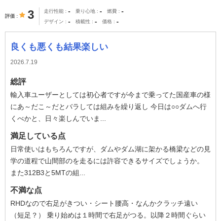
-
-
-
3
走行性能
乗り心地
燃費
評価
-
-
-
デザイン
積載性
価格
良くも悪くも結果楽しい
2026.7.19
総評
輸入車ユーザーとしては初心者ですが今まで乗ってた国産車の様
にあ～だこ～だとバラしては組みを繰り返し 今日は○○ダムへ行
くべかと、日々楽しんでいま...
満足している点
日常使いはもちろんですが、ダムやダム湖に架かる橋梁などの見
学の道程で山間部のを走るには許容できるサイズでしょうか。
また312B3と5MTの組...
不満な点
RHDなので右足がきつい・シート腰高・なんかクラッチ遠い
（短足？） 乗り始めは１時間で右足がつる。以降２時間ぐらい