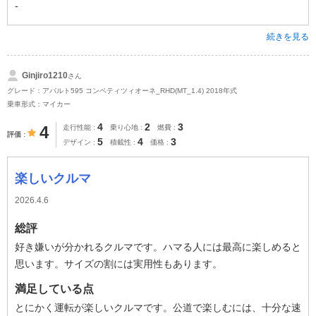
-
続きを見る
Ginjiro1210
さん
グレード：アバルト595 コンペティツィオーネ_RHD(MT_1.4) 2018年式
乗車形式：マイカー
4
2
3
4
走行性能
乗り心地
燃費
評価
5
4
3
デザイン
積載性
価格
楽しいクルマ
2026.4.6
総評
好き嫌いが分かれるクルマです。ハマる人には最高に楽しめると
思います。サイズの割には実用性もあります。
満足している点
とにかく運転が楽しいクルマです。公道で楽しむには、十分な速