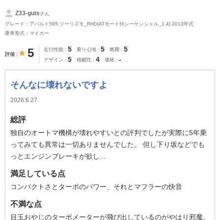
Z33-guts
さん
グレード：アバルト595 ツーリズモ_RHD(ATモード付シーケンシャル_1.4) 2013年式
乗車形式：マイカー
5
5
5
5
走行性能
乗り心地
燃費
評価
5
4
-
デザイン
積載性
価格
そんなに壊れないですよ
2026.6.27
総評
独自のオートマ機構が壊れやすいとの評判でしたが実際に5年乗
ってみても異常は一切ありませんでした。 但し下り坂などでも
っとエンジンブレーキが欲し...
満足している点
コンパクトさとターボのパワー、それとマフラーの快音
不満な点
目玉おやじのターボメーターが飛び出しているのがやはり邪魔。