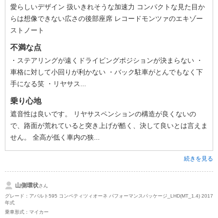
愛らしいデザイン 扱いきれそうな加速力 コンパクトな見た目か
らは想像できない広さの後部座席 レコードモンツァのエキゾー
ストノート
不満な点
・ステアリングが遠くドライビングポジションが決まらない ・
車格に対して小回りが利かない ・バック駐車がとんでもなく下
手になる笑 ・リヤサス...
乗り心地
遮音性は良いです。 リヤサスペンションの構造が良くないの
で、路面が荒れていると突き上げが酷く、決して良いとは言えま
せん。 全高が低く車内の狭...
続きを見る
山側環状
さん
グレード：アバルト595 コンペティツィオーネ パフォーマンスパッケージ_LHD(MT_1.4) 2017
年式
乗車形式：マイカー