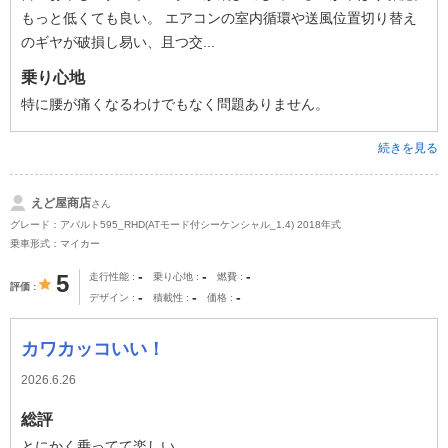
もっと低くても良い。 エアコンの室内循環や送風位置切り替え
のギヤが破損し易い、且つ交...
乗り心地
特に腰が痛くなるわけでもなく問題ありません。
続きを見る
えど屋商店
さん
グレード：アバルト595_RHD(ATモード付シーケンシャル_1.4) 2018年式
乗車形式：マイカー
-
-
-
5
走行性能
乗り心地
燃費
評価
-
-
-
デザイン
積載性
価格
カワカッコいい！
2026.6.26
総評
とにかく乗ってて楽しい。