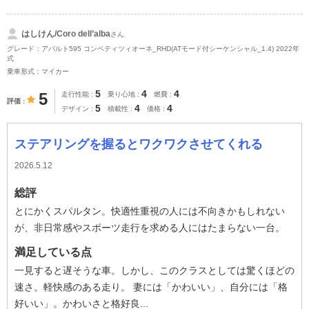
はしけん/Coro dell’alba
さん
グレード：アバルト595 コンペティツィオーネ_RHD(ATモード付シーケンシャル_1.4) 2022年
式
乗車形式：マイカー
5
4
4
5
走行性能
乗り心地
燃費
評価
5
4
4
デザイン
積載性
価格
ステアリングを握るとワクワクさせてくれる
2026.5.12
総評
とにかくスパルタン。快適性重視の人には不向きかもしれない
が、非日常感やスポーツ走行を求める人にはたまらない一台。
満足している点
一見すると遅そうな車。しかし、このクラスとしては驚くほどの
速さ。軽快感のある走り。 妻には「かわいい」、自分には「格
好いい」。かわいさと格好良...