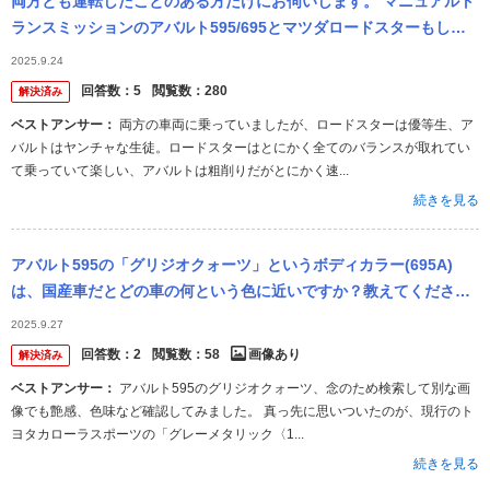
両方とも運転したことのある方だけにお伺いします。 マニュアルト
ランスミッションのアバルト595/695とマツダロードスターもしく
はロードスターRF（ND）、運転して楽しいのはどちらでしたでし
2025.9.24
ょ...
回答数：
5
閲覧数：
280
解決済み
ベストアンサー：
両方の車両に乗っていましたが、ロードスターは優等生、ア
バルトはヤンチャな生徒。ロードスターはとにかく全てのバランスが取れてい
て乗っていて楽しい、アバルトは粗削りだがとにかく速...
続きを見る
アバルト595の「グリジオクォーツ」というボディカラー(695A)
は、国産車だとどの車の何という色に近いですか？教えてくださ
い。よろしくお願いします。 ※carview!から投稿されたアバルト ...
2025.9.27
回答数：
2
閲覧数：
58
画像あり
解決済み
ベストアンサー：
アバルト595のグリジオクォーツ、念のため検索して別な画
像でも艶感、色味など確認してみました。 真っ先に思いついたのが、現行のト
ヨタカローラスポーツの「グレーメタリック〈1...
続きを見る