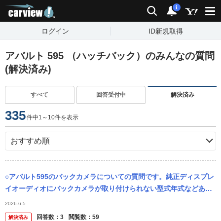
carview!
検索
通知
i
ログイン
ID新規取得
アバルト 595 （ハッチバック）のみんなの質問
(解決済み)
すべて
回答受付中
解決済み
335
件中1～10件を表示
○アバルト595のバックカメラについての質問です。純正ディスプレ
イオーディオにバックカメラが取り付けられない型式年式などあり
ますか? 社外ナビに変えないとバックカメラ取り付け不可と車屋さ
2026.6.5
んに言わ...
回答数：
3
閲覧数：
59
解決済み