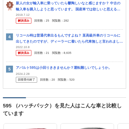
新人の女が輸入車に乗っていたら鬱陶しいなと感じますか？ 中古の
輸入車を購入しようと思っています。 国産車では欲しいと思える車
がありません。 プジョー308、Audi A1 スポーツバック、ア...
2019.7.12
解決済み
回答数：
25
閲覧数：
282
リコール時は普通代車出るもんですよね？ 某高級外車のリコールに
出してきたのですが、ディーラーに着いたら代車無しと言われまし
た。 他の店で買った中古車ではありますが、電話予約時にも代車に
2022.10.8
解決済み
回答数：
21
閲覧数：
8,635
関して何も...
アバルト595は小回りききませんか？運転難しいでしょうか。
2024.2.28
回答受付終了
回答数：
20
閲覧数：
520
595 （ハッチバック）を見た人はこんな車と比較し
ています