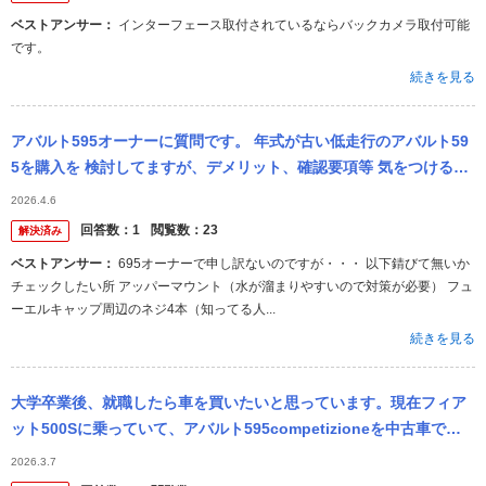
ベストアンサー：
インターフェース取付されているならバックカメラ取付可能
です。
続きを見る
アバルト595オーナーに質問です。 年式が古い低走行のアバルト59
5を購入を 検討してますが、デメリット、確認要項等 気をつける点
をご教示願えますでしょうか。
2026.4.6
回答数：
1
閲覧数：
23
解決済み
ベストアンサー：
695オーナーで申し訳ないのですが・・・ 以下錆びて無いか
チェックしたい所 アッパーマウント（水が溜まりやすいので対策が必要） フュ
ーエルキャップ周辺のネジ4本（知ってる人...
続きを見る
大学卒業後、就職したら車を買いたいと思っています。現在フィア
ット500Sに乗っていて、アバルト595competizioneを中古車で買
いたいと思っています。他におすすめの車はありますか？ また...
2026.3.7