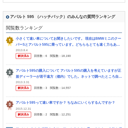
アバルト 595 （ハッチバック）のみんなの質問ランキング
閲覧数ランキング
小さくて速い車についてお聞きしたいです。 現在はBMWミニのクー
パーSとアバルト595に乗っています。どちらもとても速く力もあり
いい車です。 しかし、ちょっともの足りないなという感 じがあ...
2013.8.4
解決済み
回答数：
6
閲覧数：
18,190
アバルト595の購入について アバルト595の購入を考えていますが正
規ディーラーが若干遠方（都内）でした。ネットで調べたところ自宅
の比較的近く（埼玉）に、主にイタリア車を扱う並行輸入の店舗があ
2013.3.31
解決済み
回答数：
3
閲覧数：
14,557
り...
アバルト595って速い車ですか？ ちなみにいくらするんですか？
2015.12.31
解決済み
回答数：
2
閲覧数：
12,251