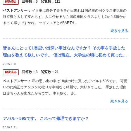
回答数：
6
閲覧数：
111
解決済み
ベストアンサー：
イタ車は自分で弄る事が出来れば国産車の同クラス排気量の
維持費と大して変わらず、人に任せるなら国産車同クラスよりも2から3倍かか
るって感じですかね。 ツインエアとABARTH...
続きを見る
皆さんにとって1番思い出深い車はなんですか？ その車を手放した
理由を教えて欲しいです。 僕は現在、大学生の頃に初めて買った車
のエンジンがブローしてしまい、修理するか悩んでいます、、、 皆
2025.8.11
さんの車...
回答数：
3
閲覧数：
21
解決済み
ベストアンサー：
私の思い出の車は18歳の時に買ったアバルト595です。 可愛
いのに純正でエンジンの唸りが半端なく綺麗で、大好きでした。 手放した理由
は赤ちゃんが出来たからです。 車も狭く、赤...
続きを見る
アバルト595です。 これって修理できますか？
2026.1.31