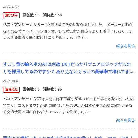
ます。 エンジンかけ直すと大抵直ります。 何が原因なんでしょう
2025.11.27
か？
回答数：
3
閲覧数：
56
解決済み
ベストアンサー：
シリーズ3最終型でその症状がありました。 メーターが動か
なくなる時はイグニッションオンした時に針が目盛りよりも若干下にあります
よね？通常通り動く時は目盛りの真上くらいです。...
続きを見る
すこし昔の輸入車のATは何故 DCTだったりデュアロジックだった
りを採用してるのですか？ ありえないくらいの高確率で壊れてます
よね。 アイシン製ATなど使えばコストがちがうのですか？ 逆に国
2025.10.4
産...
回答数：
5
閲覧数：
96
解決済み
ベストアンサー：
DCTは人間には不可能な変速スピードの速さが魅力だったの
ですが、コストダウンの為に開発した乾式DCTが日本や中国の様に欧州と異な
る交通状況の国に合わずリコールにまで発展したメ...
続きを見る