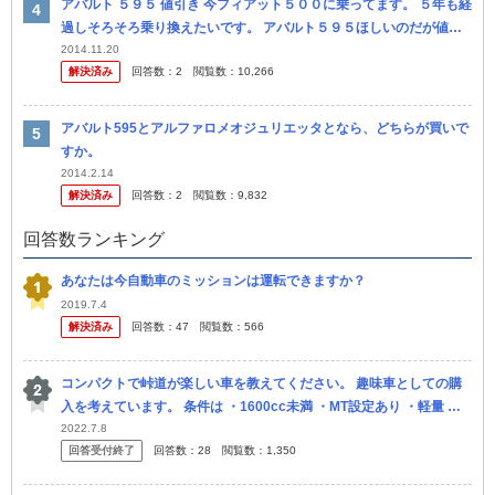
アバルト ５９５ 値引き 今フィアット５００に乗ってます。 ５年も経
過しそろそろ乗り換えたいです。 アバルト５９５ほしいのだが値引
きはありますの？ マフラー無料なら来週 即決考えてます。ムリ...
2014.11.20
解決済み
回答数：
2
閲覧数：
10,266
アバルト595とアルファロメオジュリエッタとなら、どちらが買いで
すか。
2014.2.14
解決済み
回答数：
2
閲覧数：
9,832
回答数ランキング
あなたは今自動車のミッションは運転できますか？
2019.7.4
解決済み
回答数：
47
閲覧数：
566
コンパクトで峠道が楽しい車を教えてください。 趣味車としての購
入を考えています。 条件は ・1600cc未満 ・MT設定あり ・軽量 で
す。 予算は特にありません。 今候補にあるのは ・ダイハ...
2022.7.8
回答受付終了
回答数：
28
閲覧数：
1,350