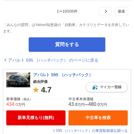
1
〜
10
/
335
件
「みんなの質問」はYahoo!知恵袋の「自動車」カテゴリとデータを共有してい
ます。
質問をする
アバルト 595 （ハッチバック） のページに戻る
アバルト 595 （ハッチバック）
総合評価
マイカー登録
4.7
新車価格
中古車本体価格
（税込）
434
43
480
.0
.8
.0
万円
万円〜
万円
新車見積もり(無料)
中古車を検索
595 （ハッチバック）の車買取相場を調べる