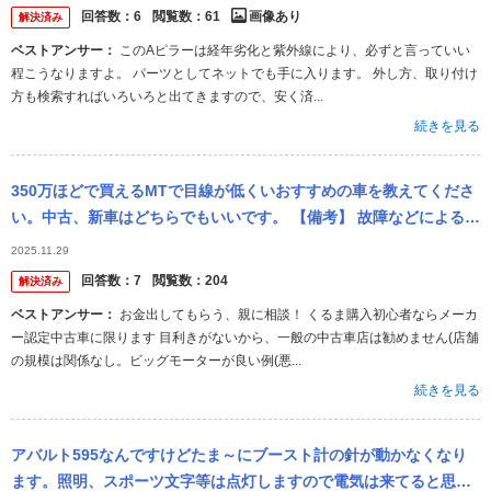
回答数：
6
閲覧数：
61
画像あり
解決済み
ベストアンサー：
このAピラーは経年劣化と紫外線により、必ずと言っていい
程こうなりますよ。 パーツとしてネットでも手に入ります。 外し方、取り付け
方も検索すればいろいろと出てきますので、安く済...
続きを見る
350万ほどで買えるMTで目線が低くいおすすめの車を教えてくださ
い。中古、新車はどちらでもいいです。 【備考】 故障などによる出
費、維持費はなるべく抑えたい。 ETC,カーナビ,スマホなどの音...
2025.11.29
回答数：
7
閲覧数：
204
解決済み
ベストアンサー：
お金出してもらう、親に相談！ くるま購入初心者ならメーカ
ー認定中古車に限ります 目利きがないから、一般の中古車店は勧めません(店舗
の規模は関係なし。ビッグモーターが良い例(悪...
続きを見る
アバルト595なんですけどたま～にブースト計の針が動かなくなり
ます。照明、スポーツ文字等は点灯しますので電気は来てると思い