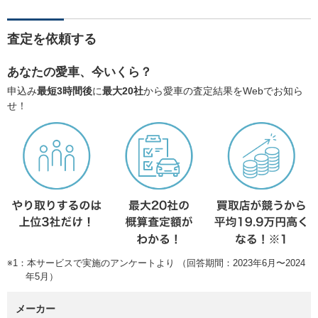
査定を依頼する
あなたの愛車、今いくら？
申込み
最短3時間後
に
最大20社
から愛車の査定結果をWebでお知ら
せ！
※1：本サービスで実施のアンケートより （回答期間：2023年6月〜2024
年5月）
メーカー