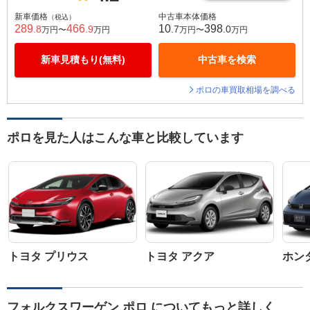
新車価格
中古車本体価格
（税込）
289
466
10
398
.8
.9
.7
.0
万円〜
万円
万円〜
万円
新車見積もり(無料)
中古車を検索
ポロの車買取相場を調べる
ポロを見た人はこんな車と比較しています
トヨタ プリウス
トヨタ アクア
ホン
フォルクスワーゲン ポロ についてもっと詳しく