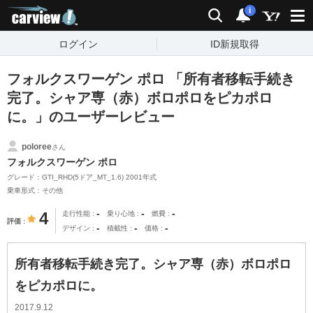
carview!
検索
通知
i
ログイン
ID新規取得
フォルクスワーゲン ポロ 「所有者移転手続き
完了。シャア専（赤）ボロポロをピカポロ
に。」のユーザーレビュー
poloree
さん
フォルクスワーゲン ポロ
グレード：GTI_RHD(5ドア_MT_1.6) 2001年式
乗車形式：その他
-
-
-
4
走行性能
乗り心地
燃費
評価
-
-
-
デザイン
積載性
価格
所有者移転手続き完了。シャア専（赤）ボロポロ
をピカポロに。
2017.9.12