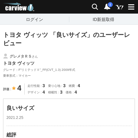
carview!
検索
通知
i
ログイン
ID新規取得
トヨタ ヴィッツ 「良いサイズ」のユーザーレ
ビュー
グレメタＲＳ
さん
トヨタ ヴィッツ
グレード：F“リミテッドⅡ”_FF(CVT_1.3) 2009年式
乗車形式：マイカー
3
3
4
4
走行性能
乗り心地
燃費
評価
4
3
4
デザイン
積載性
価格
良いサイズ
2021.2.25
総評