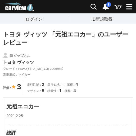
carview!
検索
通知
i
ログイン
ID新規取得
トヨタ ヴィッツ 「元祖エコカー」のユーザー
レビュー
白ビッツ
さん
トヨタ ヴィッツ
グレード：F4WD(5ドア_MT_1.3) 2000年式
乗車形式：マイカー
2
-
4
3
走行性能
乗り心地
燃費
評価
5
1
4
デザイン
積載性
価格
元祖エコカー
2021.2.25
総評