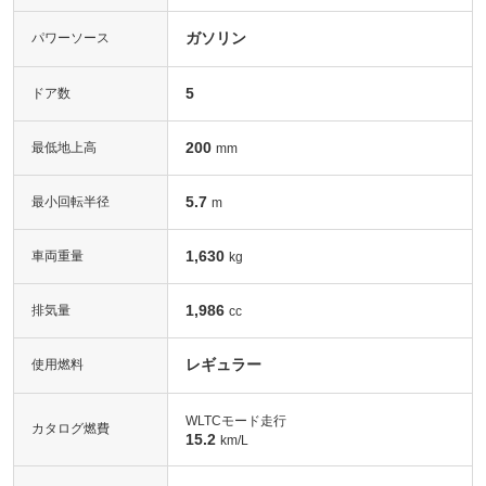
ガソリン
パワーソース
5
ドア数
200
最低地上高
mm
5.7
最小回転半径
m
1,630
車両重量
kg
1,986
排気量
cc
レギュラー
使用燃料
WLTCモード走行
カタログ燃費
15.2
km/L