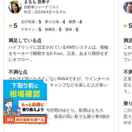
まるも 亜希子
自動車ジャーナリスト
年式：
2019年4月〜モデル
5
4
4
走行性能：
乗り心地：
燃費：
5
5
5
5
デザイン：
積載性：
価格：
満足している点
満
ハイブリッドに設定されている4WDシステムは、後輪
これ
をモーターで駆動するE-Four。正直、あまり期待せず
なが
にオフロー...
てい
不満な点
不
それほど気になる点がないRAV4ですが、ウインタース
正直
ポーツやサーフィン、キャンプなどを楽しむ人が多い
言え
クルマなので、...
う。
乗り心地
乗
まず感心するのは室内空間のゆとり。前席はもちろ
この
ん、後席の頭上も高く、座高の高い私でも握り拳3個分
思う
のスペースが余るほ...
やオ