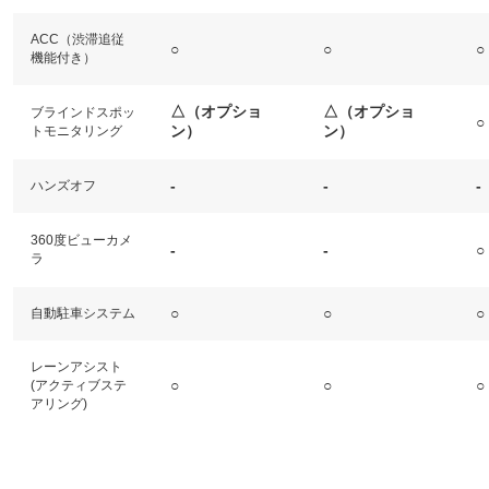
ACC（渋滞追従
○
○
○
機能付き）
△（オプショ
△（オプショ
ブラインドスポッ
○
ン）
ン）
トモニタリング
-
-
-
ハンズオフ
360度ビューカメ
-
-
○
ラ
○
○
○
自動駐車システム
レーンアシスト
○
○
○
(アクティブステ
アリング)