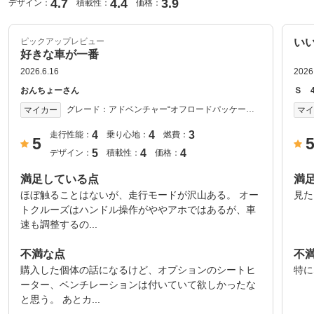
4.7
4.4
3.9
デザイン：
積載性：
価格：
ピックアップレビュー
い
好きな車が一番
2026.6.16
2026
おんちょーさん
Ｓ 4
グレード：
アドベンチャー“オフロードパッケー
マイカー
マ
ジ”_4WD(CVT_2.0) 2020年式
4
4
3
走行性能：
乗り心地：
燃費：
5
5
4
4
デザイン：
積載性：
価格：
満足している点
満
ほぼ触ることはないが、走行モードが沢山ある。 オー
見た
トクルーズはハンドル操作がややアホではあるが、車
速も調整するの...
不満な点
不
購入した個体の話になるけど、オプションのシートヒ
特に
ーター、ベンチレーションは付いていて欲しかったな
と思う。 あとカ...