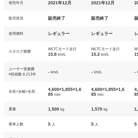
2021年12月
2021年12月
2
発売年月
販売終了
販売終了
販売状況
レギュラー
レギュラー
使用燃料
WLTCモード走行
WLTCモード走行
W
カタログ燃費
15.8
15.2
1
km/L
km/L
ユーザー実燃費
-
-
-
km/L
km/L
※投稿数 8,213件
4,600×1,855×1,6
4,600×1,855×1,6
4
全長×全幅×全高
85
85
8
mm
mm
1,500
1,570
1
重量
kg
kg
5
5
5
乗車人数
人
人