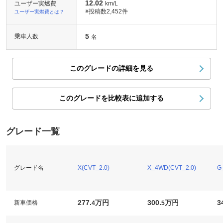
12.02
ユーザー実燃費
km/L
※投稿数
2,452件
ユーザー実燃費とは？
5
乗車人数
名
このグレードの詳細を見る
このグレードを比較表に追加する
グレード一覧
グレード名
X(CVT_2.0)
X_4WD(CVT_2.0)
G
277.
万円
300.
万円
3
新車価格
4
5