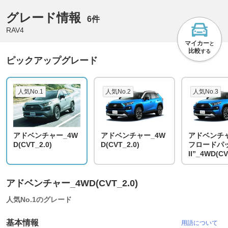
グレード情報
6件
RAV4
マイカー
と
比較
する
ピックアップグレード
人気No.1
人気No.2
人気No.3
アドベンチャー_4W
アドベンチャー_4W
アドベンチ
D(CVT_2.0)
D(CVT_2.0)
フロードパ
II”_4WD(CV
アドベンチャー_4WD(CVT_2.0)
人気No.1のグレード
基本情報
用語について