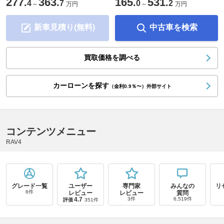
277
363
165
531
.
.
.
.
4
7
0
2
～
万円
～
万円
新車見積り(無料)
中古車を検索
買取価格を調べる
カーローンを探す
（金利0.9％〜）外部サイト
コンテンツメニュー
RAV4
グレード一覧
ユーザー
専門家
みんなの
リ
6件
レビュー
レビュー
質問
4.7
3件
6,519件
評価
351件