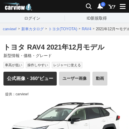
carview!
検索
通知
i
ログイン
ID新規取得
carview!
新車カタログ
トヨタ(TOYOTA)
RAV4
2021年12月〜モデ
トヨタ RAV4 2021年12月モデル
新型情報・価格・グレード
車高が低い
操作しやすい
レジャーに使える
公式画像・360°ビュー
ユーザー画像
動画
提供：carview!