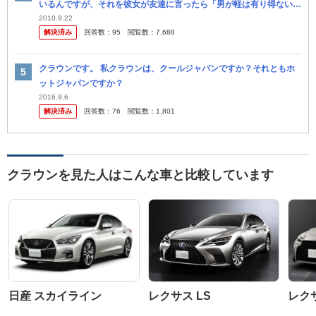
いるんですが、それを彼女が友達に言ったら「男が軽は有り得ない」
と言われたらしいです。 それを聞いてなんとなく腹がたちました。
2010.9.22
解決済み
回答数：
95
閲覧数：
7,688
やっぱ...
クラウンです。 私クラウンは、クールジャパンですか？それともホ
ットジャパンですか？
2016.9.6
解決済み
回答数：
76
閲覧数：
1,801
クラウンを見た人はこんな車と比較しています
日産 スカイライン
レクサス LS
レク