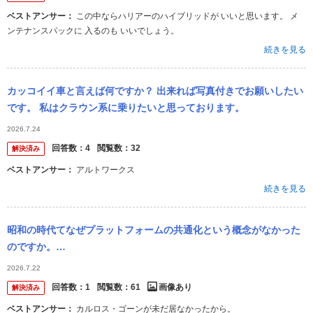
ベストアンサー：
この中ならハリアーのハイブリッドが いいと思います。 メ
ンテナンスパックに 入るのも いいでしょう。
続きを見る
カッコイイ車と言えば何ですか？ 出来れば写真付きでお願いしたい
です。 私はクラウン系に乗りたいと思っております。
2026.7.24
回答数：
4
閲覧数：
32
解決済み
ベストアンサー：
アルトワークス
続きを見る
昭和の時代てなぜプラットフォームの共通化という概念がなかった
のですか。
・・・・・・・・・・・・・・・・・・・・・・・・・・・・・・・
2026.7.22
例えば日産のＬ型エンジンをマウントしたセドリックとフ...
回答数：
1
閲覧数：
61
画像あり
解決済み
ベストアンサー：
カルロス・ゴーンが未だ居なかったから。