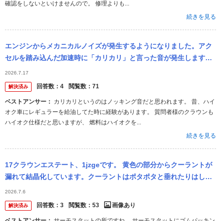
確認をしないといけませんので。 修理よりも...
続きを見る
エンジンからメカニカルノイズが発生するようになりました。アク
セルを踏み込んだ加速時に「カリカリ」と言った音が発生します
が、原因や直す方法はないですか？ アイドリングや低速走行では全
2026.7.17
く聞こえません...
回答数：
4
閲覧数：
71
解決済み
ベストアンサー：
カリカリというのはノッキング音だと思われます。 昔、ハイ
オク車にレギュラーを給油してた時に経験があります。 質問者様のクラウンも
ハイオク仕様だと思いますが、 燃料はハイオクを...
続きを見る
17クラウンエステート、1jzgeです。 黄色の部分からクーラントが
漏れて結晶化しています。クーラントはポタポタと垂れたりはして
おらず、量も基準内で顕著な漏れではなさそうです。 結晶化してい
2026.7.6
るも...
回答数：
3
閲覧数：
53
画像あり
解決済み
ベストアンサー：
サーモスタットの所ですね。 サーモスタットにゴムパッキン