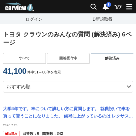
carview!
検索
通知
i
ログイン
ID新規取得
トヨタ クラウンのみんなの質問 (解決済み) 6ペ
ージ
すべて
回答受付中
解決済み
41,100
件中51～60件を表示
大学4年です。車について詳しい方に質問します。 就職祝いで車を
買って貰うことになりました。 候補に上がっているのは レクサス L
BX トヨタ 86 トヨタ ハリアー マツダ CX5new フォ...
2026.7.23
回答数：
6
閲覧数：
342
解決済み