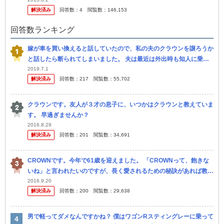
に行きました。 私は一番安い９千円のバッテリーを選び ました。工
解決済み
回答数：
4
閲覧数：
146,153
賃...
回答数ランキング
嫁が車を買い換えると話していたので、私の夫のクラウンを譲ろうか
と話したら断られてしまいました。 夫は最近は外出時も知人に乗せ
てもらう事が多いですし、嫁も買い出しで週に2回程度しか乗らない
2019.7.1
解決済み
回答数：
217
閲覧数：
55,702
ので、 ...
クラウンです。友人が３才の息子に、いつかはクラウンと教えていま
す。 早過ぎませんか？
2016.8.29
解決済み
回答数：
201
閲覧数：
34,691
CROWNです。今年で61歳を迎えました。 「CROWNって、飽きな
いね」と言われたいのですが、長く愛されるための秘訣があれば教え
てください。
2016.9.20
解決済み
回答数：
200
閲覧数：
29,638
男で軽ってダメなんですかね？ 僕はワゴンRスティングレーに乗って