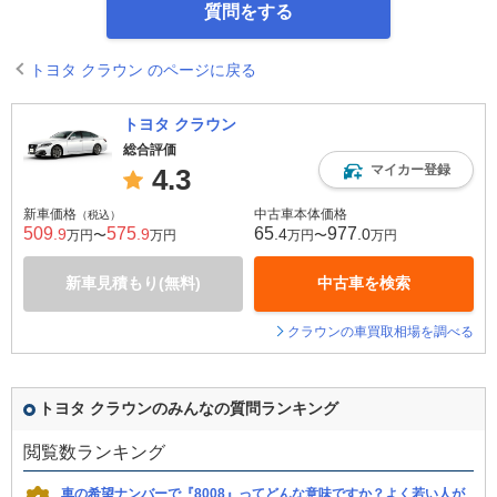
質問をする
トヨタ クラウン のページに戻る
トヨタ クラウン
総合評価
マイカー登録
4.3
新車価格
中古車本体価格
（税込）
509
575
65
977
.9
.9
.4
.0
万円〜
万円
万円〜
万円
新車見積もり(無料)
中古車を検索
クラウンの車買取相場を調べる
トヨタ クラウンのみんなの質問ランキング
閲覧数ランキング
車の希望ナンバーで『8008』ってどんな意味ですか？よく若い人が