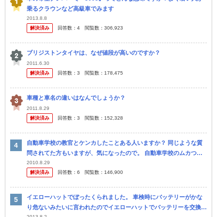
乗るクラウンなど高級車でみます
2013.8.8
解決済み
回答数：
4
閲覧数：
306,923
ブリジストンタイヤは、なぜ値段が高いのですか？
2011.6.30
解決済み
回答数：
3
閲覧数：
178,475
車種と車名の違いはなんでしょうか？
2011.8.29
解決済み
回答数：
3
閲覧数：
152,328
自動車学校の教官とケンカしたことある人いますか？ 同じような質
問されてた方もいますが、気になったので。 自動車学校のムカつく
教官とケンカした奴いますか？ やる気がない教官、なおしてやろう
2010.8.29
解決済み
回答数：
6
閲覧数：
146,900
とす...
イエローハットでぼったくられました。 車検時にバッテリーがかな
り危ないみたいに言われたのでイエローハットでバッテリーを交換し
2013.8.2