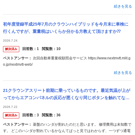
続きを見る
初年度登録平成25年7月のクラウンハイブリッドを今月末に車検に
行くんですが、重量税はいくらか分かる方教えて頂けますか⁇
2026.7.24
回答数：
1
閲覧数：
10
解決済み
ベストアンサー：
次回自動車重量税額照会サービス https://www.nextmvtt.mlit.g
o.jp/nextmvtt-web/
続きを見る
21クラウンアスリート前期に乗っているものです。最近気温が上が
ってからエアコンパネルの反応が悪くなり同じボタンを触れてない
のに連打したりエアコンボタンを押しても反応しません。 これは故
2026.7.22
障ですかね？ 修
回答数：
3
閲覧数：
36
解決済み
ベストアンサー：
基盤のハンダが割れたのだと思います。 修理費用は未知数で
す。 どこのハンダが割れているかなんてぱっと見ではわからず、一つずつ通電