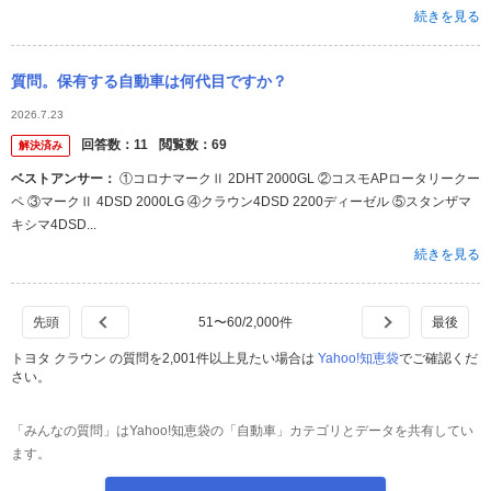
続きを見る
質問。保有する自動車は何代目ですか？
2026.7.23
回答数：
11
閲覧数：
69
解決済み
ベストアンサー：
①コロナマークⅡ 2DHT 2000GL ②コスモAPロータリークー
ペ ③マークⅡ 4DSD 2000LG ④クラウン4DSD 2200ディーゼル ⑤スタンザマ
キシマ4DSD...
続きを見る
51
〜
60
/
2,000
件
トヨタ クラウン の質問を2,001件以上見たい場合は
Yahoo!知恵袋
でご確認くだ
さい。
「みんなの質問」はYahoo!知恵袋の「自動車」カテゴリとデータを共有してい
ます。