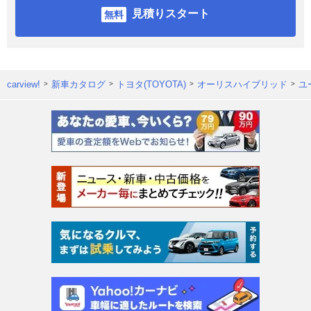
見積りスタート
carview!
新車カタログ
トヨタ(TOYOTA)
オーリスハイブリッド
ユ