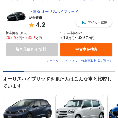
トヨタ オーリスハイブリッド
総合評価
マイカー登録
4.2
新車価格
中古車本体価格
（税込）
262
283
24
329
.0
.3
.8
.7
万円〜
万円
万円〜
万円
新車見積もり(無料)
中古車を検索
オーリスハイブリッドの車買取相場を調べる
オーリスハイブリッドを見た人はこんな車と比較し
ています