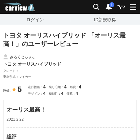
carview!
検索
通知
i
ログイン
ID新規取得
トヨタ オーリスハイブリッド 「オーリス最
高！」のユーザーレビュー
みろくじぃ
さん
トヨタ オーリスハイブリッド
グレード：-
乗車形式：マイカー
4
4
4
5
走行性能
乗り心地
燃費
評価
4
4
4
デザイン
積載性
価格
オーリス最高！
2021.2.22
総評