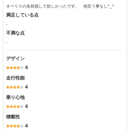
オーリスの名前残して欲しかったです。 他言う事なし^_^
満足している点
-
不満な点
-
デザイン
4
走行性能
4
乗り心地
4
積載性
4