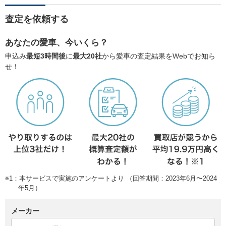
査定を依頼する
あなたの愛車、今いくら？
申込み
最短3時間後
に
最大20社
から愛車の査定結果をWebでお知ら
せ！
※1：本サービスで実施のアンケートより （回答期間：2023年6月〜2024
年5月）
メーカー