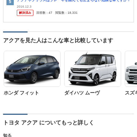
アクアやプリウスはブレーキを踏んでも止まらない危険な車ですか？
2016.12.3
解決済み
回答数：
47
閲覧数：
18,331
アクアを見た人はこんな車と比較しています
ホンダ フィット
ダイハツ ムーヴ
スズ
トヨタ アクア についてもっと詳しく
知る