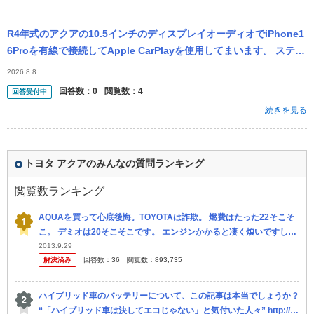
R4年式のアクアの10.5インチのディスプレイオーディオでiPhone1
6Proを有線で接続してApple CarPlayを使用してまいます。 ステア
リングのMODEでAM、FMときてCarPl...
2026.8.8
回答数：
0
閲覧数：
4
回答受付中
続きを見る
トヨタ アクアのみんなの質問ランキング
閲覧数ランキング
AQUAを買って心底後悔。TOYOTAは詐欺。 燃費はたった22そこそ
こ。 デミオは20そこそこです。 エンジンかかると凄く煩いですし振
動も酷い。 フィットの方が静かで振動もあまりしません。 狭...
2013.9.29
解決済み
回答数：
36
閲覧数：
893,735
ハイブリッド車のバッテリーについて、この記事は本当でしょうか？
“「ハイブリッド車は決してエコじゃない」と気付いた人々” http://h