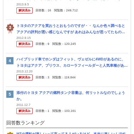
eadlines.yahoo.co.jp/hl?a=2...
2013.9.5
解決済み
回答数：
16
閲覧数：
249,712
トヨタのアクアを買おうとおもうのですが・・ なんか色々調べると
アクアの評判が悪い感じなんですが あれはみんなが思ってたものよ
りだめで期待外れだから評価が低いのでしょうか？ パソコンで調べ
2012.9.15
解決済み
回答数：
9
閲覧数：
120,245
る...
ハイブリッド車でホンダはフィット、ヴェゼルに4WDがあるのに、
トヨタはアクア、プリウス、カローラフィールダーと人気車種がある
のに4WDがないのは何故でしょう？ カローラフィールダーなんて 仕
2013.12.20
解決済み
回答数：
3
閲覧数：
119,844
事で...
添付のトヨタ アクアの燃料タンク容量は、何リットルなのでしょう
か。
2011.12.7
解決済み
回答数：
1
閲覧数：
103,161
回答数ランキング