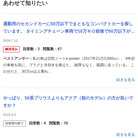
あわせて知りたい
通勤用のセカンドカーに50万以下でまともなコンパクトカーを探し
ています。 タイミングチェーン車両で10万キロ前後で50万以下が相
場の車両って何があるでしょうか? 状態が悪くてその価格帯に入っ
2026.7.12
てい...
回答数：
3
閲覧数：
67
解決済み
ベストアンサー：
私の車は旧型ノートe-power（2017年21万3,000㎞）。 9年目
の車検を前に、プラグと冷却水を換えた。 故障もなく、順調に走っている。 こ
の分だと、30万㎞以上乗れ...
続きを見る
やっぱり、50系プリウスよりもアクア（前のモデル）の方が良いで
すか？
2026.8.5
回答数：
4
閲覧数：
76
回答受付終了
続きを見る