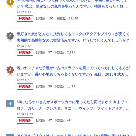
MTの運転が楽しいって言ってる人がいるけど、本当に楽しいんです
か？ 私は、限定なしの免許を取ったんですが、補習もまったく無く
ストレートで運転免許が取れました！ お茶っ葉の収穫のバイト で半
2017.8.22
解決済み
回答数：
102
閲覧数：
11,162
年ばか...
車好きの奴がどんなに批判してもトヨタのアクアやプリウスが安くて
実用的で高性能なのは実証済みですが、どうして叩くんでしょうか？
2016.4.30
解決済み
回答数：
57
閲覧数：
2,931
若いヤンチャな子達が中古のクラウンを買っていてバカにしてる方が
いますが、乗り心地めっちゃ良くないですか？ 先日、2013年式ガソ
リンのクラウンアスリートを運転させて貰ったのですが、9年前の車
2022.8.6
解決済み
回答数：
50
閲覧数：
1,471
なの...
60になるオバさんがスポーツカーに乗ってたら変ですか？ 今までコ
ロナ、カリーナ、クレスタ、サニー、ヴィッツ、フィットアリア、シ
エンタと乗ってきました。 しかしここ最近無性にスポーツカーが乗
2019.12.23
解決済み
回答数：
47
閲覧数：
494
りた...