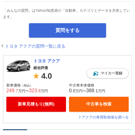
「みんなの質問」はYahoo!知恵袋の「自動車」カテゴリとデータを共有してい
ます。
質問をする
トヨタ アクアの質問一覧に戻る
トヨタ アクア
総合評価
マイカー登録
4.0
新車価格
中古車本体価格
（税込）
249
323
0
388
.7
.8
.0
.1
万円〜
万円
万円〜
万円
新車見積もり(無料)
中古車を検索
アクアの車買取相場を調べる