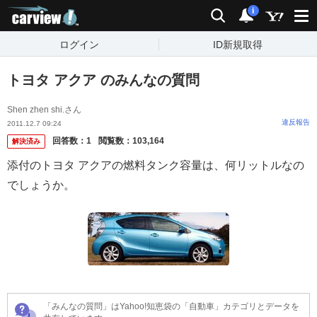
carview!
検索
通知
i
ログイン
ID新規取得
トヨタ アクア のみんなの質問
Shen zhen shi.さん
違反報告
2011.12.7 09:24
回答数：
1
閲覧数：
103,164
解決済み
添付のトヨタ アクアの燃料タンク容量は、何リットルなの
でしょうか。
「みんなの質問」はYahoo!知恵袋の「自動車」カテゴリとデータを