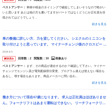
ベストアンサー：
車検や税金のタイミングで破綻してしまいそうなので軽がい
いと思います あとは他の方も書いてますがパートではなくどうにか正社員を目
指されてはどうでしょう…
続きを見る
車の整備に詳しい方、力を貸してください。 シエクルのミニコンを
取り付けようと思っています。 マイナーチェンジ後のクロスビー m
nd1s のエンジンルームです。 エアフロー/プレッシャーセンサー
2026.8.5
は...
回答数：
2
閲覧数：
30
画像あり
解決済み
ベストアンサー：
まず、その商品が適合するのか？確認して下さい。マイナー
チェンジでエンジン及び電気配線部分変更、プログラム違えば使えない場合も
あるし、壊す場合もあります。商品メーカーに問い合わ...
続きを見る
働き方について現在47歳になります。 求人は正社員はほぼありませ
ん。フォークリフトはあまり運転はできない。 リーチフォークリフ
トの場合はね 今までは運送会社の倉庫内軽作業の仕事をしてきまし