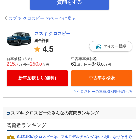
質問をする
スズキ クロスビー のページに戻る
スズキ クロスビー
総合評価
マイカー登録
4.5
新車価格
中古車本体価格
（税込）
215
250
61
348
.7
.0
.8
.0
万円〜
万円
万円〜
万円
新車見積もり(無料)
中古車を検索
クロスビーの車買取相場を調べる
スズキ クロスビーのみんなの質問ランキング
閲覧数ランキング
SUZUKIのクロスビーは、フルモデルチェンジはいつ頃になりそうで