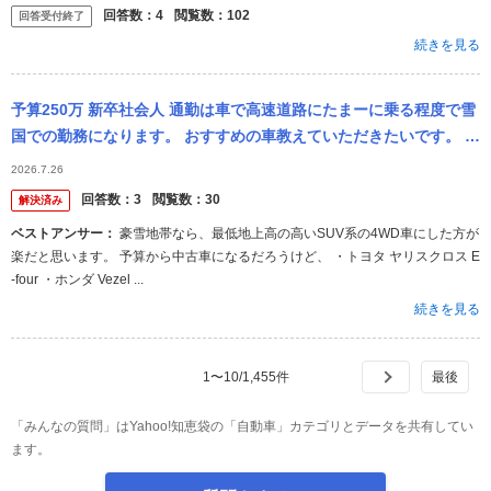
みすぎて。。 旧型
回答数：
4
閲覧数：
102
回答受付終了
続きを見る
予算250万 新卒社会人 通勤は車で高速道路にたまーに乗る程度で雪
国での勤務になります。 おすすめの車教えていただきたいです。 運
転が得意ではないので運転しやすい車が良いです。 普通車で4WD
2026.7.26
は...
回答数：
3
閲覧数：
30
解決済み
ベストアンサー：
豪雪地帯なら、最低地上高の高いSUV系の4WD車にした方が
楽だと思います。 予算から中古車になるだろうけど、 ・トヨタ ヤリスクロス E
-four ・ホンダ Vezel ...
続きを見る
1
〜
10
/
1,455
件
「みんなの質問」はYahoo!知恵袋の「自動車」カテゴリとデータを共有してい
ます。