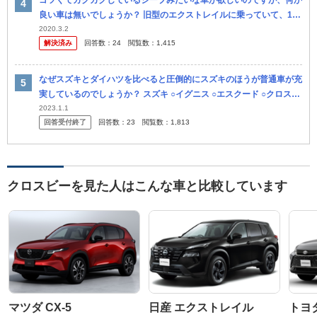
ゴツくてカクカクしているジープみたいな車が欲しいのですが、何か
良い車は無いでしょうか？ 旧型のエクストレイルに乗っていて、10
年落ちと古くなってきたので買い替え候補になる車を探しています。
2020.3.2
解決済み
回答数：
24
閲覧数：
1,415
理...
なぜスズキとダイハツを比べると圧倒的にスズキのほうが普通車が充
実しているのでしょうか？ スズキ ○イグニス ○エスクード ○クロスビ
ー ○ジムニーシエラ ○スイフト/スイフトスポーツ ○ソリオ...
2023.1.1
回答受付終了
回答数：
23
閲覧数：
1,813
クロスビーを見た人はこんな車と比較しています
マツダ CX-5
日産 エクストレイル
トヨ