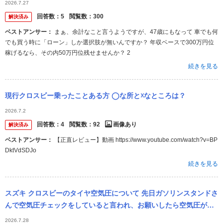
2026.7.27
た。フ...
回答数：
5
閲覧数：
300
解決済み
ベストアンサー：
まぁ、余計なこと言うようですが、47歳にもなって 車でも何
でも買う時に「ローン」しか選択肢が無いんですか？ 年収ベースで300万円位
稼げるなら、その内50万円位残せませんか？ 2
続きを見る
現行クロスビー乗ったことある方 ◯な所と☓なところは？
2026.7.2
回答数：
4
閲覧数：
92
画像あり
解決済み
ベストアンサー：
【正直レビュー】動画 https://www.youtube.com/watch?v=BP
DktVdSDJo
続きを見る
スズキ クロスビーのタイヤ空気圧について 先日ガソリンスタンドさ
んで空気圧チェックをしていると言われ、お願いしたら空気圧が高
いとの事で下げますねと言われ下げました。 リースの車の為、たま
2026.7.28