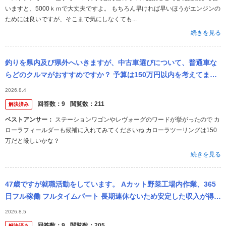
いますと、5000ｋｍで大丈夫ですよ。 もちろん早ければ早いほうがエンジンの
ためには良いですが、そこまで気にしなくても...
続きを見る
釣りを県内及び県外へいきますが、中古車選びについて、普通車な
らどのクルマがおすすめですか？ 予算は150万円以内を考えてま
す。 個人的にはスズキのクロスビーが良いかなと思ってはいます
2026.8.4
が、 ・他...
回答数：
9
閲覧数：
211
解決済み
ベストアンサー：
ステーションワゴンやレヴォーグのワードが挙がったので カ
ローラフィールダーも候補に入れてみてくださいね カローラツーリングは150
万だと厳しいかな？
続きを見る
47歳ですが就職活動をしています。 Aカット野菜工場内作業、365
日フル稼働 フルタイムパート 長期連休ないため安定した収入が得ら
れる 時給1200円×7.5時間×21日で 月収189000円＋...
2026.8.5
回答数：
9
閲覧数：
205
解決済み