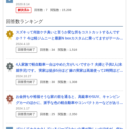
2020.8.14
解決済み
回答数：
7
閲覧数：
15,208
回答数ランキング
スズキって何故ケチ臭いと言うか変な所をコストカットするんです
か？？ 今は軽ジムニーと最新N boxカスタムに乗ってますがテールラ
ンプ類が全て電球ですよね。 以前のアルトワークスも電球でした。
2024.4.10
回答受付終了
回答数：
34
閲覧数：
1,516
スズ
4人家族で軽自動車一台はやめた方がいいですか？ 夫婦と子供2人(未
就学児)です。 実家は徒歩5分ほど 嫁の実家は高速使って2時間ほどの
距離です 自分も嫁も運転は普通にできます。 車への強いこ...
2024.10.27
回答受付終了
回答数：
30
閲覧数：
1,308
お金持ちや裕福そうな家の前を通ると、高級車やSUV、キャンピン
グカーのほかに、派手な色の軽自動車やコンパクトカーなどがありま
すが、お金持ちはなぜにそのような安い車に派手な色を選択するので
2024.1.17
回答受付終了
回答数：
25
閲覧数：
2,350
すか？ ...