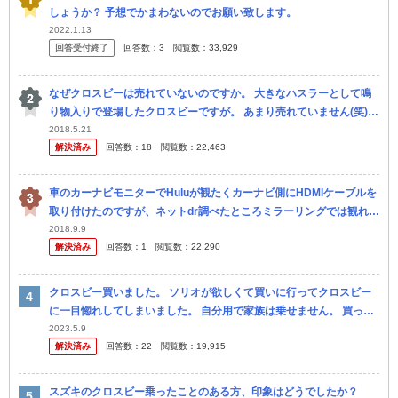
しょうか？ 予想でかまわないのでお願い致します。
2022.1.13
回答受付終了
回答数：
3
閲覧数：
33,929
なぜクロスビーは売れていないのですか。 大きなハスラーとして鳴
り物入りで登場したクロスビーですが。 あまり売れていません(笑)
なぜクロスビーは売れていないのですか。 と質問したら。 ハスラ
2018.5.21
解決済み
回答数：
18
閲覧数：
22,463
ー...
車のカーナビモニターでHuluが観たくカーナビ側にHDMIケーブルを
取り付けたのですが、ネットdr調べたところミラーリングでは観れな
いとの事でした。 2018年8月以降で試された方おられますか？ i
2018.9.9
解決済み
回答数：
1
閲覧数：
22,290
クロスビー買いました。 ソリオが欲しくて買いに行ってクロスビー
に一目惚れしてしまいました。 自分用で家族は乗せません。 買って
からちょっと不安です。 クロスビーって全然見かけませんね。なん
2023.5.9
解決済み
回答数：
22
閲覧数：
19,915
で？ ...
スズキのクロスビー乗ったことのある方、印象はどうでしたか？