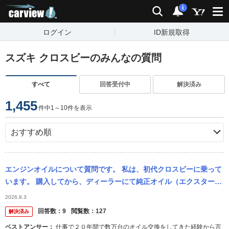
carview!
検索
通知
i
ログイン
ID新規取得
スズキ クロスビーのみんなの質問
すべて
回答受付中
解決済み
1,455
件中1～10件を表示
エンジンオイルについて質問です。 私は、初代クロスビーに乗って
います。 購入してから、ディーラーにて純正オイル（エクスターF
5W30 全合成油）と 交換していましたが、 前回、ディーラー...
2026.8.3
回答数：
9
閲覧数：
127
解決済み
ベストアンサー：
仕事で２０年間で数万台のオイル交換をしてきた経験から言