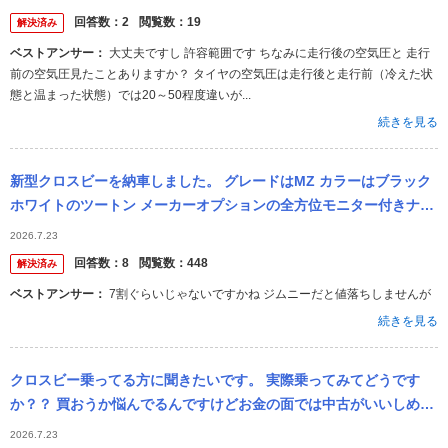
に点検...
回答数：
2
閲覧数：
19
解決済み
ベストアンサー：
大丈夫ですし 許容範囲です ちなみに走行後の空気圧と 走行
前の空気圧見たことありますか？ タイヤの空気圧は走行後と走行前（冷えた状
態と温まった状態）では20～50程度違いが...
続きを見る
新型クロスビーを納車しました。 グレードはMZ カラーはブラック
ホワイトのツートン メーカーオプションの全方位モニター付きナビ
を付けました。アップグレードパッケージは付けていません。 元々
2026.7.23
長...
回答数：
8
閲覧数：
448
解決済み
ベストアンサー：
7割ぐらいじゃないですかね ジムニーだと値落ちしませんが
続きを見る
クロスビー乗ってる方に聞きたいです。 実際乗ってみてどうです
か？？ 買おうか悩んでるんですけどお金の面では中古がいいしめち
ゃくちゃ新型にこだわってる訳ではない、けど新型のデザインが好
2026.7.23