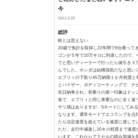
今
2012.3.26
総評
軽とは思えない
20歳で免許を取得し22年間で8台乗っ
ゴンが５年で10万キロに到達したので、
でと思いディーラーで行ったら値引き３
んでした。ホンダは結構強気だなと思い
エブリィの下取り45万納期１か月程度
とバイザー、ボディコーティングで、ナ
先日納車され、初乗りの第一印象はドッ
覚で、エブリィと同じ車重なのに全く違
サリ感はありますが、Sモードにしてみ
なります。通常モードでエコランプを点
たら法定速度を超えている速度に達して
ただ、走行中減速し20キロ程度まで速
います。これからアクセルの踏み加減を