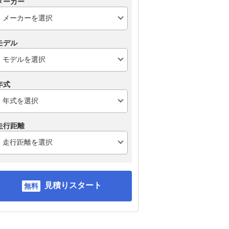
メーカー
ホンダ N-BOXカスタム
BYD ラッコ
三
モデル
年式
走行距離
見積りスタート