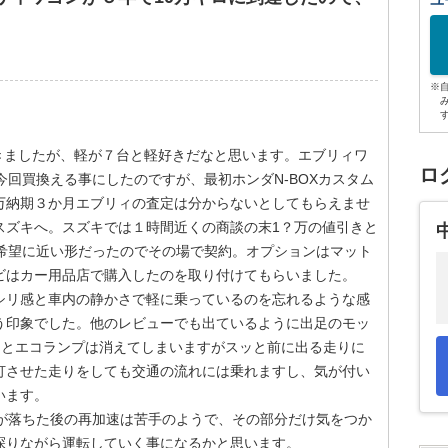
ユ
※
てきましたが、軽が７台と軽好きだなと思います。エブリィワ
ロ
今回買換える事にしたのですが、最初ホンダN-BOXカスタム
万納期３か月エブリィの査定は分からないとしてもらえませ
スズキへ。スズキでは１時間近くの商談の末1？万の値引きと
と希望に近い形だったのでその場で契約。オプションはマット
ビはカー用品店で購入したのを取り付けてもらいました。
シリ感と車内の静かさで軽に乗っているのを忘れるような感
う印象でした。他のレビューでも出ているように出足のモッ
るとエコランプは消えてしまいますがスッと前に出る走りに
灯させた走りをしても交通の流れには乗れますし、気が付い
います。
度が落ちた後の再加速は苦手のようで、その部分だけ気をつか
探りながら運転していく事になるかと思います。