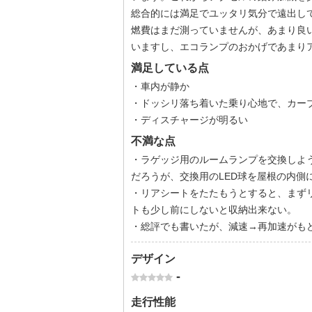
総合的には満足でユッタリ気分で遠出し
燃費はまだ測っていませんが、あまり良
いますし、エコランプのおかげであまり
満足している点
・車内が静か
・ドッシリ落ち着いた乗り心地で、カー
・ディスチャージが明るい
不満な点
・ラゲッジ用のルームランプを交換しよ
だろうが、交換用のLED球を屋根の内側
・リアシートをたたもうとすると、まず
トも少し前にしないと収納出来ない。
・総評でも書いたが、減速→再加速がも
デザイン
-
走行性能