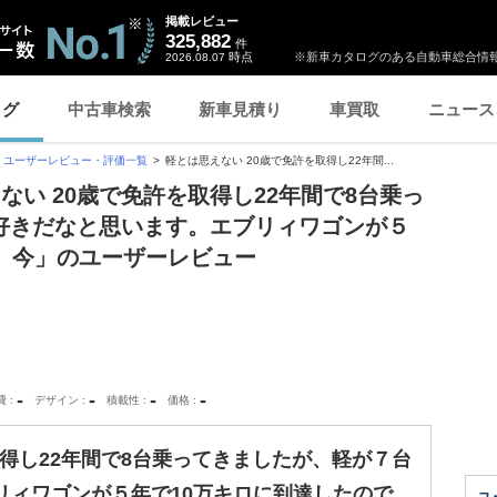
掲載レビュー
325,882
件
時点
※新車カタログのある自動車総合情報
2026.08.07
ログ
中古車検索
新車見積り
車買取
ニュース
ユーザーレビュー・評価一覧
軽とは思えない 20歳で免許を取得し22年間...
ない 20歳で免許を取得し22年間で8台乗っ
好きだなと思います。エブリィワゴンが５
、今」のユーザーレビュー
-
-
-
-
費
デザイン
積載性
価格
取得し22年間で8台乗ってきましたが、軽が７台
リィワゴンが５年で10万キロに到達したので、