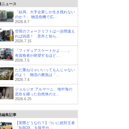
連ニュース
「結局、大手企業しか生き残れない
のか？」 物流危機で広...
2026.8.7
空荷のフォークリフトは一歩間違え
れば凶器！ 意外と知ら...
2026.7.15
「フィギュアスケートかよ……」
有資格者が絶望するほど...
2026.7.5
ただ重ねりゃいいってもんじゃない
のよ！ 物流の勝負は「...
2026.7.4
ジョルジオ アルマーニ、地中海の
息吹を纏った自然体のエ...
2026.6.25
連編集記事
【実際どうなの？】ついに絶対王者
「N-BOX」を販売台...