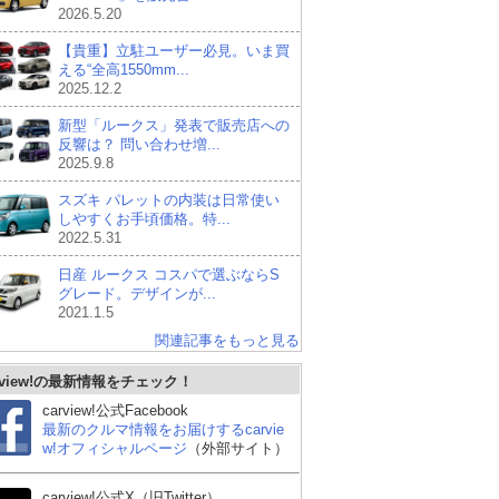
2026.5.20
【貴重】立駐ユーザー必見。いま買
える“全高1550mm...
2025.12.2
新型「ルークス」発表で販売店への
反響は？ 問い合わせ増...
2025.9.8
スズキ パレットの内装は日常使い
しやすくお手頃価格。特...
2022.5.31
日産 ルークス コスパで選ぶならS
グレード。デザインが...
2021.1.5
関連記事をもっと見る
rview!の最新情報をチェック！
carview!公式Facebook
最新のクルマ情報をお届けするcarvie
w!オフィシャルページ
（外部サイト）
carview!公式X（旧Twitter）