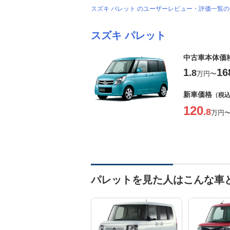
スズキ パレット のユーザーレビュー・評価一覧
スズキ パレット
中古車本体価
1
16
.8
万円
〜
新車価格
（税
120
.8
万円
パレットを見た人はこんな車