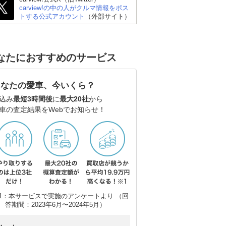
carview!の中の人がクルマ情報をポス
トする公式アカウント
（外部サイト）
なたにおすすめのサービス
あなたの愛車、今いくら？
込み
最短3時間後
に
最大20社
から
車の査定結果をWebでお知らせ！
1：本サービスで実施のアンケートより （回
答期間：2023年6月〜2024年5月）