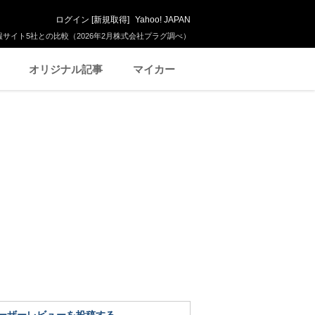
ログイン
[
新規取得
]
Yahoo! JAPAN
サイト5社との比較（2026年2月株式会社プラグ調べ）
オリジナル記事
マイカー