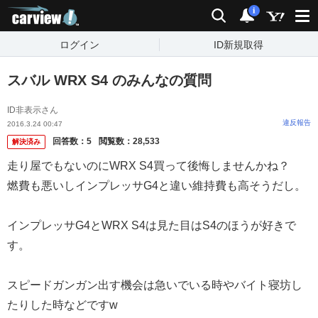
carview!
検索
通知
i
ログイン
ID新規取得
スバル WRX S4 のみんなの質問
ID非表示さん
違反報告
2016.3.24 00:47
回答数：
5
閲覧数：
28,533
解決済み
走り屋でもないのにWRX S4買って後悔しませんかね？
燃費も悪いしインプレッサG4と違い維持費も高そうだし。
インプレッサG4とWRX S4は見た目はS4のほうが好きで
す。
スピードガンガン出す機会は急いでいる時やバイト寝坊し
たりした時などですw