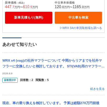
新車価格
中古車本体価格
（税込）
447
610
120
1165
.7
.5
.0
.0
万円〜
万円
万円〜
万円
新車見積もり(無料)
中古車を検索
WRX S4の車買取相場を調べる
あわせて知りたい
WRX s4 (vag)の社外マフラーについて 中間からリアまでを社外マ
フラーに交換したいと検討しております。 STI(VAB)用のマフラーで
も装着可能でしょうか？
2026.8.9
回答数：
2
閲覧数：
5
回答受付中
続きを見る
現在、車の乗り換えを検討しています。 予算は総額270万円前後