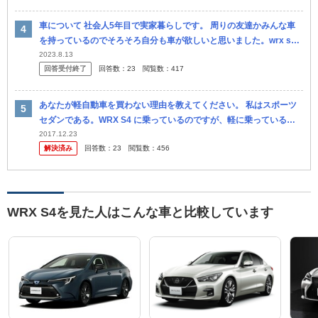
車について 社会人5年目で実家暮らしです。 周りの友達かみんな車
を持っているのでそろそろ自分も車が欲しいと思いました。wrx s4
を買おうかと思います。スポーツカーだし燃費も悪いうえに高いのは
2023.8.13
回答受付終了
回答数：
23
閲覧数：
417
わ...
あなたが軽自動車を買わない理由を教えてください。 私はスポーツ
セダンである。WRX S4 に乗っているのですが、軽に乗っている知
人から燃費の悪さや取り回しの難しさ、経済性の悪さ、維持費の高
2017.12.23
解決済み
回答数：
23
閲覧数：
456
さ、乗...
WRX S4を見た人はこんな車と比較しています