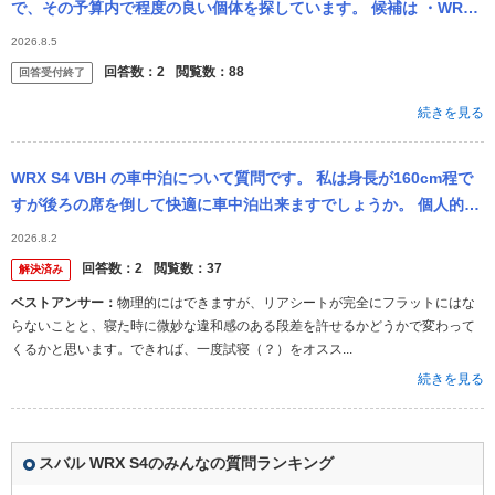
で、その予算内で程度の良い個体を探しています。 候補は ・WRX
S4 VAG 後期（できればSTI Sport） ・スカイラ...
2026.8.5
回答数：
2
閲覧数：
88
回答受付終了
続きを見る
WRX S4 VBH の車中泊について質問です。 私は身長が160cm程で
すが後ろの席を倒して快適に車中泊出来ますでしょうか。 個人的に
は後ろのシートベルトが邪魔に感じます。 よろしくお願い...
2026.8.2
回答数：
2
閲覧数：
37
解決済み
ベストアンサー：
物理的にはできますが、リアシートが完全にフラットにはな
らないことと、寝た時に微妙な違和感のある段差を許せるかどうかで変わって
くるかと思います。できれば、一度試寝（？）をオスス...
続きを見る
スバル WRX S4のみんなの質問ランキング