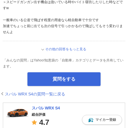
＞スピードガンガン出す機会は急いでいる時やバイト寝坊したりした時などで
すw
一般車のいる公道で飛ばす程度の用途なら軽自動車で十分です
加速でちょっと前に出ても次の信号で引っかかるので飛ばしてもそう変わりま
せんよ
その他の回答をもっと見る
「みんなの質問」はYahoo!知恵袋の「自動車」カテゴリとデータを共有してい
ます。
質問をする
スバル WRX S4の質問一覧に戻る
スバル WRX S4
総合評価
マイカー登録
4.7