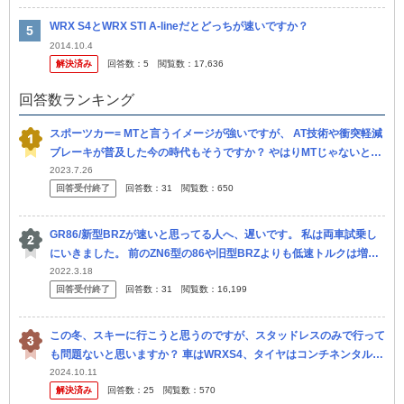
WRX S4とWRX STI A-lineだとどっちが速いですか？
2014.10.4
解決済み
回答数：
5
閲覧数：
17,636
回答数ランキング
スポーツカー= MTと言うイメージが強いですが、 AT技術や衝突軽減
ブレーキが普及した今の時代もそうですか？ やはりMTじゃないとス
ポーツカーと言わないですか？ SUBARUのWRX S4の...
2023.7.26
回答受付終了
回答数：
31
閲覧数：
650
GR86/新型BRZが速いと思ってる人へ、遅いです。 私は両車試乗し
にいきました。 前のZN6型の86や旧型BRZよりも低速トルクは増
し、加速も良くなり、内装も良いです。 ただ、2400ccも...
2022.3.18
回答受付終了
回答数：
31
閲覧数：
16,199
この冬、スキーに行こうと思うのですが、スタッドレスのみで行って
も問題ないと思いますか？ 車はWRXS4、タイヤはコンチネンタルN
C6です。
2024.10.11
解決済み
回答数：
25
閲覧数：
570