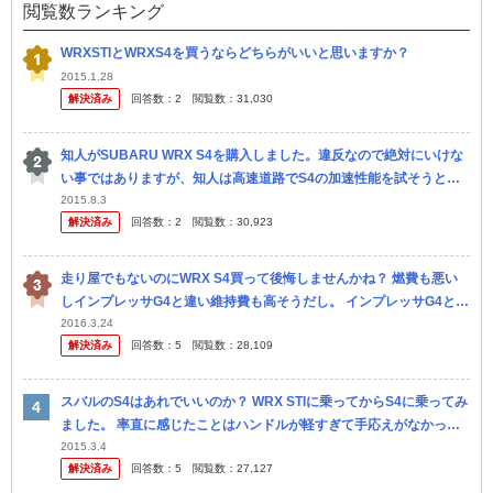
閲覧数ランキング
WRXSTIとWRXS4を買うならどちらがいいと思いますか？
2015.1.28
解決済み
回答数：
2
閲覧数：
31,030
知人がSUBARU WRX S4を購入しました。違反なので絶対にいけな
い事ではありますが、知人は高速道路でS4の加速性能を試そうとア
クセルを踏み続けたところ、180km/hに到達しても全くリミッ...
2015.8.3
解決済み
回答数：
2
閲覧数：
30,923
走り屋でもないのにWRX S4買って後悔しませんかね？ 燃費も悪い
しインプレッサG4と違い維持費も高そうだし。 インプレッサG4とW
RX S4は見た目はS4のほうが好きです。 スピードガンガ...
2016.3.24
解決済み
回答数：
5
閲覧数：
28,109
スバルのS4はあれでいいのか？ WRX STIに乗ってからS4に乗ってみ
ました。 率直に感じたことはハンドルが軽すぎて手応えがなかった
ことです。 足回りも柔かったです。 STIで結構な重量感とス...
2015.3.4
解決済み
回答数：
5
閲覧数：
27,127