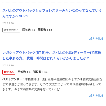
スバルのアウトバックとかフォレスターみたいなのってなんていう
んですか？SUV？
2026.7.30
回答数：
2
閲覧数：
56
回答受付終了
続きを見る
レガシィアウトバック(BT５)を、スバルのお店(ディーラー)で車検
した事ある方。 費用、時間はどれくらいかかりましたか？
2026.7.30
回答数：
1
閲覧数：
13
解決済み
ベストアンサー：
車検整備は、走行距離や使用程度 今までの油脂類交換頻度な
どで 状態かが違ってきます。なので 丈太にによって 車検整備時間が変わって
きます。 今まで油脂類の交換を怠ってくれば ...
続きを見る