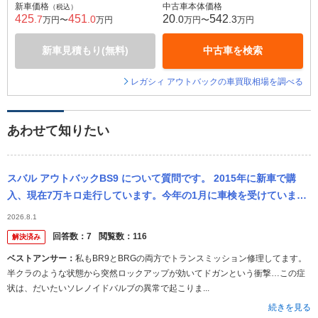
新車価格
中古車本体価格
（税込）
425
451
20
542
.7
.0
.0
.3
万円〜
万円
万円〜
万円
新車見積もり(無料)
中古車を検索
レガシィ アウトバックの車買取相場を調べる
あわせて知りたい
スバル アウトバックBS9 について質問です。 2015年に新車で購
入、現在7万キロ走行しています。今年の1月に車検を受けていま
す。半年ごとの点検パックも実施して来ました。が、先日予期せぬ
2026.8.1
トラン...
回答数：
7
閲覧数：
116
解決済み
ベストアンサー：
私もBR9とBRGの両方でトランスミッション修理してます。
半クラのような状態から突然ロックアップが効いてドガンという衝撃…この症
状は、だいたいソレノイドバルブの異常で起こりま...
続きを見る