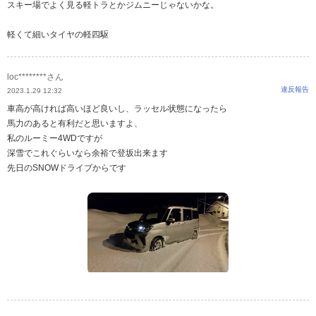
スキー場でよく見る軽トラとかジムニーじゃないかな。
軽くて細いタイヤの軽四駆
loc********さん
違反報告
2023.1.29 12:32
車高が高ければ高いほど良いし、ラッセル状態になったら
馬力のあると有利だと思いますよ、
私のルーミー4WDですが
深雪でこれぐらいなら余裕で登坂出来ます
先日のSNOWドライブからです