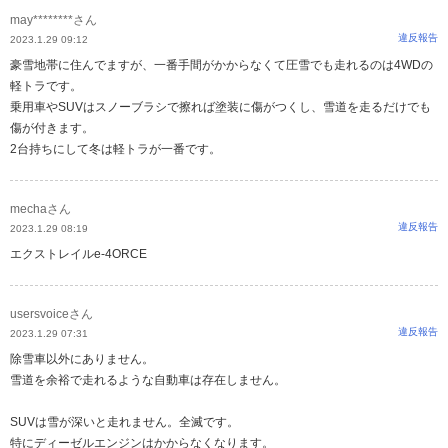
may********さん
違反報告
2023.1.29 09:12
豪雪地帯に住んでますが、一番手間がかからなくて圧雪でも走れるのは4WDの
軽トラです。
乗用車やSUVはスノーブラシで擦れば塗装に傷がつくし、雪道を走るだけでも
傷が付きます。
2台持ちにして冬は軽トラが一番です。
mechaさん
違反報告
2023.1.29 08:19
エクストレイルe-4ORCE
usersvoiceさん
違反報告
2023.1.29 07:31
除雪車以外にありません。
雪道を余裕で走れるような自動車は存在しません。
SUVは雪が深いと走れません。全滅です。
特にディーゼルエンジンはかからなくなります。