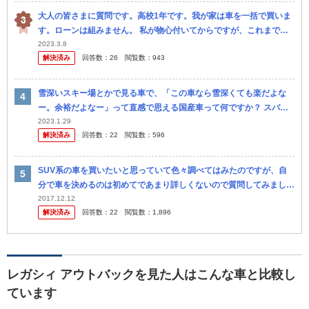
大人の皆さまに質問です。高校1年です。我が家は車を一括で買いま
す。ローンは組みません。 私が物心付いてからですが、これまで父
はアウトバック→トゥアレグ(認定中古車)→ハリアー、母はプリウス
2023.3.8
解決済み
回答数：
26
閲覧数：
943
→プリ...
雪深いスキー場とかで見る車で、「この車なら雪深くても楽だよな
ー。余裕だよなー」って直感で思える国産車って何ですか？ スバル
フォレスター、アウトバック マツダＣＸ5、ＣＸ8 三菱デリカ が思い
2023.1.29
解決済み
回答数：
22
閲覧数：
596
浮か...
SUV系の車を買いたいと思っていて色々調べてはみたのですが、自
分で車を決めるのは初めてであまり詳しくないので質問してみまし
た。 雪国在住でスノーボードに行くこともあるためある程度雪道に
2017.12.12
解決済み
回答数：
22
閲覧数：
1,896
強く、今は...
レガシィ アウトバックを見た人はこんな車と比較し
ています