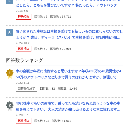
としたら、どちらを選びたいですか？ 私だったら、アウトバックの
ほうを選びたいですね。 レヴォーグは、インプレッサベースの日本
2014.5.5
解決済み
回答数：
7
閲覧数：
37,711
専用車...
電子化された車検証は車検を受けても新しいものに変わらないのでし
ょうか？ 先日、ディーラ（スバル）で車検を受け、昨日書類が届き
ました。 車検証について、車検に出す前に少し折れてしまっていた
2024.10.26
解決済み
回答数：
2
閲覧数：
30,904
箇所が...
回答数ランキング
車の金額は年収に比例すると思いますか？年収450万の46歳男性が4
50万のアウトバックなど好きで買うのはわかりますが、無理してる
なぁと思いますか？ アルファードやベルファイア乗ってる関東の田
2023.4.11
回答受付終了
回答数：
32
閲覧数：
1,486
舎の...
40代後半ぐらいの男性で、乗ってたら渋いなあと思うような車の車
種を教えて下さい。 大人の渋さが醸し出せるような車に憧れます。
ただ収入が低いのでそれ程高くない車を探してます。
2023.5.7
解決済み
回答数：
28
閲覧数：
1,513