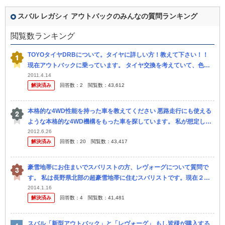
スバル レガシィ アウトバックのみんなの質問ランキング
閲覧数ランキング
TOYOタイヤDRBについて。タイヤに詳しい方！教えて下さい！！
現在アウトバックに乗っています。 タイヤ交換を考えていて、色々
検索したのですが、TOYOタイヤのDRBが以上に安くて、ビックリ
2011.4.14
解決済み
回答数：
2
閲覧数：
43,612
し...
本格的な4WD性能を持った車を教えてください 悪路走行にも使える
ような本格的な4WD機構をもった車を探しています。 私が想定して
いる悪路は、以下のようなものです。 ・ 凹凸はそこまで大きくな
2012.6.26
解決済み
回答数：
20
閲覧数：
43,417
い...
豪雪地帯にお住まいでスバリストの方、レヴォーグについて質問で
す。 私は長野県北部の超豪雪地帯に住むスバリストです。現在２０
０７年式レガシィツーリングワゴン２．０GTを乗っていて、７年目
2014.1.16
解決済み
回答数：
4
閲覧数：
41,481
になったの...
スバル「新型アウトバック」と「レヴォーグ」 もし皆様が購入する