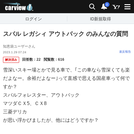
carview!
検索
通知
i
ログイン
ID新規取得
スバル レガシィ アウトバック のみんなの質問
知恵袋ユーザーさん
違反報告
2023.1.29 07:24
回答数：
22
閲覧数：
616
解決済み
雪深いスキー場とかで見る車で、｢この車なら雪深くても楽
だよなー。余裕だよなー｣って直感で思える国産車って何で
すか？
スバルフォレスター、アウトバック
マツダＣＸ5、ＣＸ8
三菱デリカ
が思い浮かびましたが、他にはどうですか？