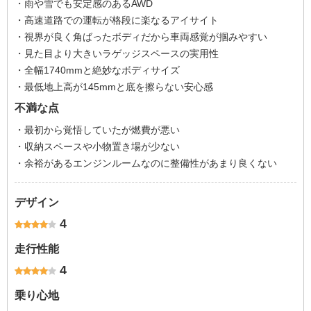
・雨や雪でも安定感のあるAWD
・高速道路での運転が格段に楽なるアイサイト
・視界が良く角ばったボディだから車両感覚が掴みやすい
・見た目より大きいラゲッジスペースの実用性
・全幅1740mmと絶妙なボディサイズ
・最低地上高が145mmと底を擦らない安心感
不満な点
・最初から覚悟していたが燃費が悪い
・収納スペースや小物置き場が少ない
・余裕があるエンジンルームなのに整備性があまり良くない
デザイン
4
走行性能
4
乗り心地