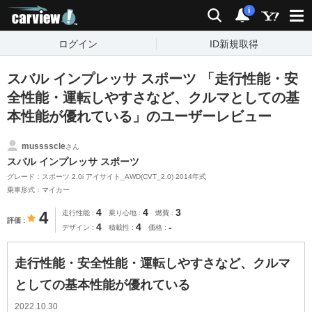
carview!
検索
通知
i
ログイン
ID新規取得
スバル インプレッサ スポーツ 「走行性能・安
全性能・運転しやすさなど、クルマとしての基
本性能が優れている」のユーザーレビュー
musssscle
さん
スバル インプレッサ スポーツ
グレード：スポーツ 2.0i アイサイト_AWD(CVT_2.0) 2014年式
乗車形式：マイカー
4
4
3
4
走行性能
乗り心地
燃費
評価
4
4
-
デザイン
積載性
価格
走行性能・安全性能・運転しやすさなど、クルマ
としての基本性能が優れている
2022.10.30