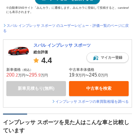
※自動車SNSサイト「みんカラ」に遷移します。みんカラに登録して投稿すると、carview!
にも表示されます。
スバル インプレッサ スポーツ のユーザーレビュー・評価一覧のページに戻
る
スバル インプレッサ スポーツ
総合評価
マイカー登録
4.4
新車価格
中古車本体価格
（税込）
200
295
19
245
.2
.9
.9
.0
万円〜
万円
万円〜
万円
新車見積もり(無料)
中古車を検索
インプレッサ スポーツの車買取相場を調べる
インプレッサ スポーツを見た人はこんな車と比較し
ています