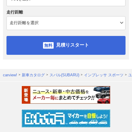
走行距離
見積りスタート
carview!
新車カタログ
スバル(SUBARU)
インプレッサ スポーツ
ユ