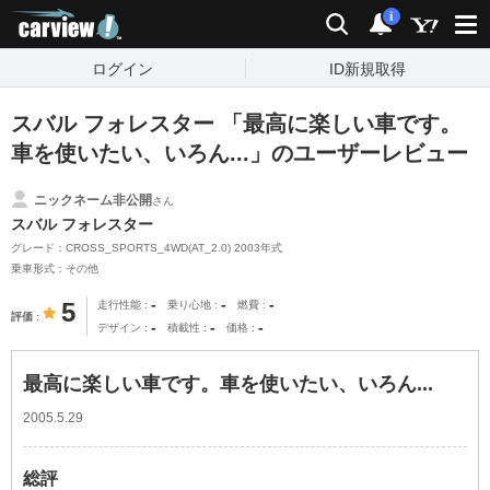
carview!
検索
通知
i
ログイン
ID新規取得
スバル フォレスター 「最高に楽しい車です。
車を使いたい、いろん...」のユーザーレビュー
ニックネーム非公開
さん
スバル フォレスター
グレード：CROSS_SPORTS_4WD(AT_2.0) 2003年式
乗車形式：その他
-
-
-
5
走行性能
乗り心地
燃費
評価
-
-
-
デザイン
積載性
価格
最高に楽しい車です。車を使いたい、いろん...
2005.5.29
総評