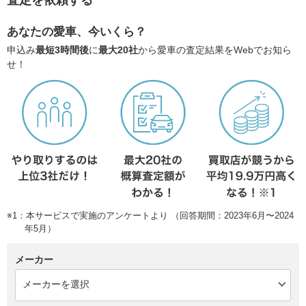
査定を依頼する
あなたの愛車、今いくら？
申込み
最短3時間後
に
最大20社
から愛車の査定結果をWebでお知ら
せ！
※1：本サービスで実施のアンケートより （回答期間：2023年6月〜2024
年5月）
メーカー