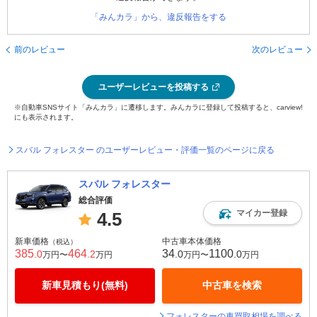
「みんカラ」から、違反報告をする
前のレビュー
次のレビュー
ユーザーレビューを投稿する
※自動車SNSサイト「みんカラ」に遷移します。みんカラに登録して投稿すると、carview!
にも表示されます。
スバル フォレスター のユーザーレビュー・評価一覧のページに戻る
スバル フォレスター
総合評価
マイカー登録
4.5
新車価格
中古車本体価格
（税込）
385
464
34
1100
.0
.2
.0
.0
万円〜
万円
万円〜
万円
新車見積もり(無料)
中古車を検索
フォレスターの車買取相場を調べる