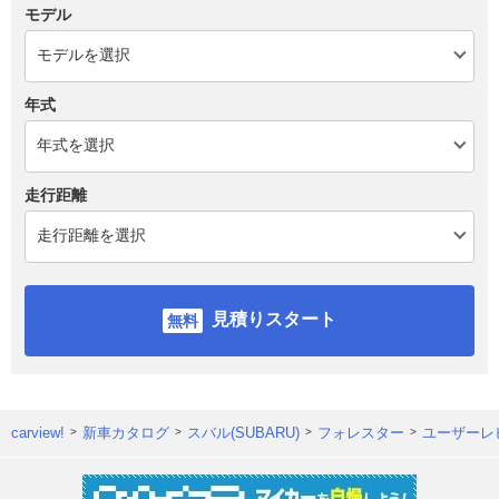
モデル
年式
走行距離
見積りスタート
carview!
新車カタログ
スバル(SUBARU)
フォレスター
ユーザーレ