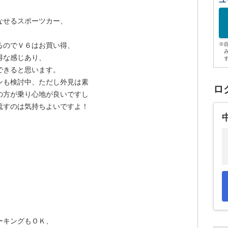
ユ
なせるスポーツカー、
るのでＶ６はお買い得、
※
得な感じあり、
できると思います。
ンも検討中、ただし外見は素
ロ
の方が乗り心地が良いですし
流すのは気持ちよいですよ！
、
ーキングもＯＫ、