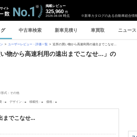
掲載レビュー
325,960
件
時点
※新車カタログのある自動車総合情報
2026.08.08
ログ
中古車検索
新車見積り
車買取
ニュース
ン
ユーザーレビュー・評価一覧
近所の買い物から高速利用の遠出までこなせ...
い物から高速利用の遠出までこなせ...」の
車形式：その他
-
-
-
-
費
デザイン
積載性
価格
までこなせ...