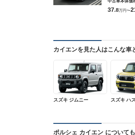
中古車本体価
37
2
.8
万円
〜
カイエンを見た人はこんな車
スズキ ジムニー
スズキ ハ
ポルシェ カイエン について