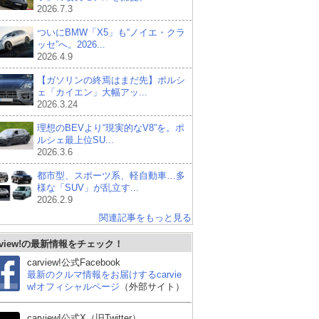
2026.7.3
ついにBMW「X5」も“ノイエ・クラ
ッセ”へ。2026...
2026.4.9
【ガソリンの終焉はまだ先】ポルシ
ェ「カイエン」大幅アッ...
2026.3.24
理想のBEVより“現実的なV8”を。ポ
ルシェ最上位SU...
2026.3.6
都市型、スポーツ系、軽自動車…多
様な「SUV」が乱立す...
2026.2.9
関連記事をもっと見る
rview!の最新情報をチェック！
carview!公式Facebook
最新のクルマ情報をお届けするcarvie
w!オフィシャルページ
（外部サイト）
carview!公式X（旧Twitter）