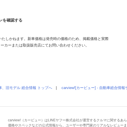
エンを確認する
いたしかねます。新車価格は発売時の価格のため、掲載価格と実際
メーカーまたは取扱販売店にてお問い合わせください。
車、旧モデル 総合情報 トップへ
|
carview![カービュー] - 自動車総合
carview!（カービュー）はLINEヤフー株式会社が運営するクルマに関す
価格やスペックなどの公式情報から、ユーザーや専門家のリアルなレビューま