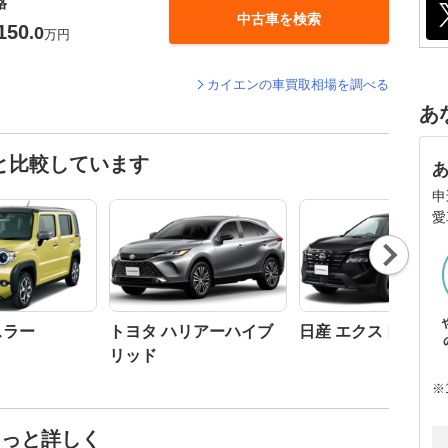
格
中古車を検索
150
.0
万円
カイエンの車買取相場を調べる
あ
と比較しています
申
愛
Nex
t
スラー
トヨタ ハリアーハイブ
日産 エクストレイル
リッド
※
もっと詳しく