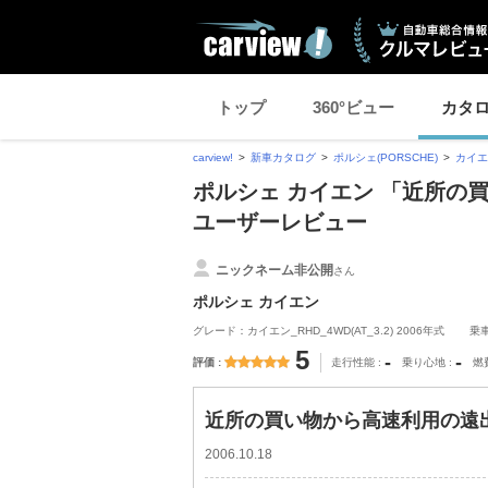
トップ
360°ビュー
カタ
carview!
新車カタログ
ポルシェ(PORSCHE)
カイエ
ポルシェ カイエン 「近所の買
ユーザーレビュー
ニックネーム非公開
さん
ポルシェ カイエン
グレード：カイエン_RHD_4WD(AT_3.2) 2006年式
乗
5
-
-
評価
走行性能
乗り心地
燃
近所の買い物から高速利用の遠出
2006.10.18