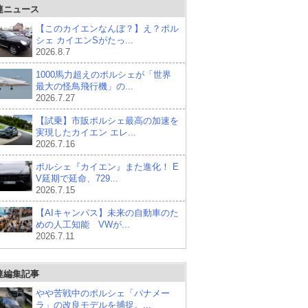
連ニュース
【このカイエンなんぼ？】え？ポル
シェ カイエンSがたっ...
2026.8.7
1000馬力超えのポルシェが「世界
最大の怪鳥飛行機」の...
2026.7.27
【試乗】市販ポルシェ最高の加速を
実現したカイエン エレ...
2026.7.16
ポルシェ『カイエン』また進化！ E
V延期で延命、729...
2026.7.15
【AIキャンパス】未来の自動車のた
めの人工知能 VWが...
2026.7.11
連編集記事
やや苦戦中のポルシェ「パナメー
ラ」の改良モデルを捕捉。...