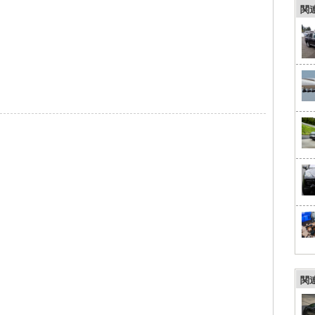
関
、
関