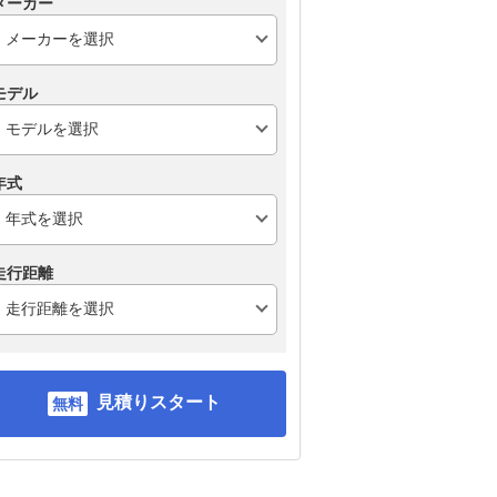
メーカー
モデル
年式
走行距離
見積りスタート