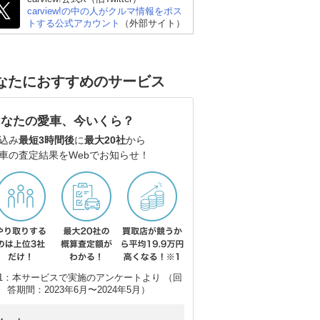
carview!の中の人がクルマ情報をポス
トする公式アカウント
（外部サイト）
なたにおすすめのサービス
あなたの愛車、今いくら？
込み
最短3時間後
に
最大20社
から
車の査定結果をWebでお知らせ！
トヨタ ランドクルーザ
スバル フォレスター
ト
ー300
1：本サービスで実施のアンケートより （回
答期間：2023年6月〜2024年5月）