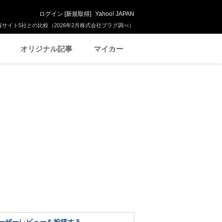
ログイン
[
新規取得
]
Yahoo! JAPAN
サイト5社との比較（2026年2月株式会社プラグ調べ）
オリジナル記事
マイカー