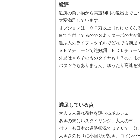
総評
近所の買い物から高速利用の遠出までこ
大変満足しています。
オプションは１００万以上は付けたくな
何でも付いてるのでＳよりターボの方が
選ぶ人のライフスタイルでどれでも満足
ＳＥＶチューンで絶好調、ＥＣＵチュー
外見はＶ６そのものタイヤも１７のまま
バタツキもありません、ゆったり高速を
満足している点
大人５人乗れ荷物を運べるポルシェ！
あきの来ないスタイリング、大人の車、
パワーも日本の道路状況ではＶ６で十分
大きさのわりに小回りが効き、コインパ