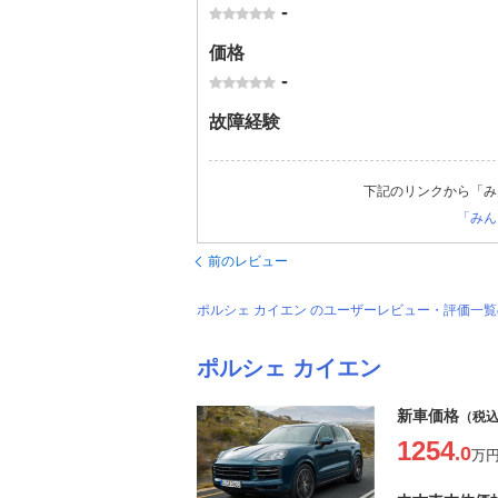
-
価格
-
故障経験
下記のリンクから「み
「みん
前のレビュー
ポルシェ カイエン のユーザーレビュー・評価一
ポルシェ カイエン
新車価格
（税
1254
.0
万