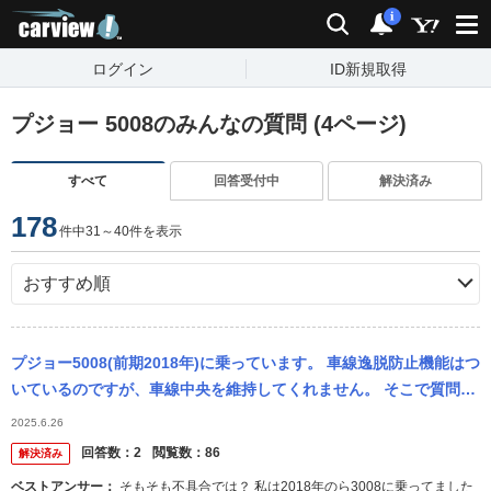
carview!
検索
通知
i
ログイン
ID新規取得
プジョー 5008のみんなの質問 (4ページ)
すべて
回答受付中
解決済み
178
件中31～40件を表示
プジョー5008(前期2018年)に乗っています。 車線逸脱防止機能はつ
いているのですが、車線中央を維持してくれません。 そこで質問で
すが、コンピュータなどのソフト書換えで、後期モデルのように
2025.6.26
車...
回答数：
2
閲覧数：
86
解決済み
ベストアンサー：
そもそも不具合では？ 私は2018年のら3008に乗ってました