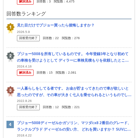
解決済み
回答数：
3
閲覧数：
4,475
もかま...
回答数ランキング
見た目だけでプジョー買ったら後悔しますか？
2026.5.9
回答受付終了
回答数：
22
閲覧数：
276
プジョー5008を所有しているものです。 今年登録3年となり初めて
の車検を受けようとして ディラーに車検見積もりを依頼したとこ
ろ、合計額 32万という事でした。詳細は以下の通りです。 1.エン
2024.4.16
解決済み
回答数：
15
閲覧数：
2,081
ジ...
一人暮らしをしてる者です。 お金が貯まってきたので車が欲しいと
思ったのですが、その車が大きく七人を乗せられるというものでし
た。 大きいくかっこいいSUVに乗りたいとずっと思っていたのです
2022.8.26
回答受付終了
回答数：
12
閲覧数：
221
が、一人...
プジョー5008ディーゼルかガソリン、マツダcx8 2番目のグレード、
ランクルプラド ディーゼルの安い方、 どれを買いますか？ SUVに憧
れてSUVがどうしても欲しいのですが、旦那さんにはアルフ ァー
2018.4.22