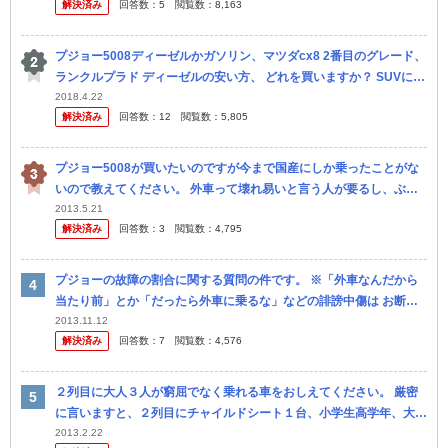
解決済み
回答数：
5
閲覧数：
8,163
プジョー5008ディーゼルかガソリン、マツダcx8 2番目のグレード、
ランクルプラド ディーゼルの安い方、 どれを買いますか？ SUVに憧
れてSUVがどうしても欲しいのですが、旦那さんにはアルフ ァー
2018.4.22
解決済み
回答数：
12
閲覧数：
5,805
プジョー5008が買いたいのですが今まで国産にしか乗ったことがな
いので教えてください。 外車って壊れ易いと言う人が要るし、ぶつ
けたら修理代が高いという人もいるみたいですが本当なのでしょう
2013.5.21
解決済み
回答数：
3
閲覧数：
4,795
か？
プジョーの故障の割合に関する質問の件です。 ※「外車なんだから
当たり前」とか「だったら外車に乗るな」などの誹謗中傷は お断り
します。 今年の8月にプジョー5008を購入しました。 初めての外...
2013.11.12
解決済み
回答数：
7
閲覧数：
4,576
２列目に大人３人が窮屈でなく乗れる車をおしえてください。 厳密
に言いますと、２列目にチャイルドシート１台、小学生高学年、大人
一人が乗れるものを探しています。 ３列目の座席はあってもなくて
2013.2.22