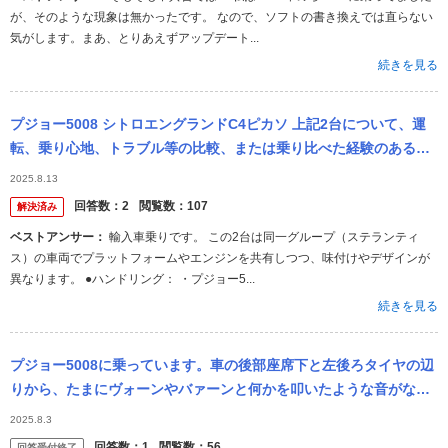
が、そのような現象は無かったです。 なので、ソフトの書き換えでは直らない
気がします。まあ、とりあえずアップデート...
続きを見る
プジョー5008 シトロエングランドC4ピカソ 上記2台について、運
転、乗り心地、トラブル等の比較、または乗り比べた経験のある方
がいらっしゃいましたら、どちらの方が良いかお教えくださいま
2025.8.13
せ。
回答数：
2
閲覧数：
107
解決済み
ベストアンサー：
輸入車乗りです。 この2台は同一グループ（ステランティ
ス）の車両でプラットフォームやエンジンを共有しつつ、味付けやデザインが
異なります。 ●ハンドリング： ・プジョー5...
続きを見る
プジョー5008に乗っています。車の後部座席下と左後ろタイヤの辺
りから、たまにヴォーンやバァーンと何かを叩いたような音がなり
ます。不定期ですが、1時間走って5.6回なります。 ひどい音のとき
2025.8.3
は、...
回答数：
1
閲覧数：
56
回答受付終了