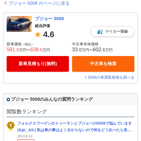
プジョー 5008 のページに戻る
プジョー 5008
総合評価
マイカー登録
4.6
新車価格
中古車本体価格
（税込）
581
638
33
602
.0
.6
.0
.6
万円〜
万円
万円〜
万円
新車見積もり(無料)
中古車を検索
5008の車買取相場を調べる
プジョー 5008のみんなの質問ランキング
閲覧数ランキング
フォルクスワーゲンのトゥーランとプジョーの5008で悩んでいます
(&gt;_&lt;) 私は車の事はよく分からないので何をどう比べたら良い
のかも分かりません。
2013.8.13