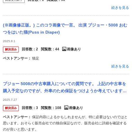
続きを見る
(※画像修正版。) このコラ画像で一言。 出演 プジョー・5008 おむ
つをはいた猫(Puss in Diaper)
2025.8.1
回答数：
2
閲覧数：
44
画像あり
解決済み
ベストアンサー：
猫足
続きを見る
プジョー 5008の中古車購入についての質問です。 上記の中古車を
購入予定なのですが、外車のため保証をつけようか考えています。
ディーラーでの見積もりは1年で約20万円、2年で約27万円、3年で
2025.7.27
約...
回答数：
3
閲覧数：
108
画像あり
解決済み
ベストアンサー：
保証内容によるかもしれませんが、特に必要はないのではと
思います。おそらく販売会社での独自保証なので、販売会社に詳細を確認する
のが良いと思います。