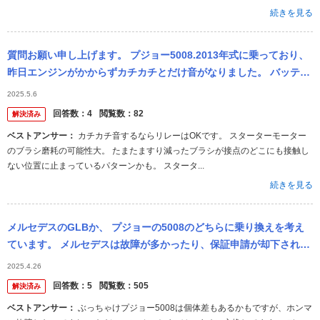
続きを見る
質問お願い申し上げます。 プジョー5008.2013年式に乗っており、
昨日エンジンがかからずカチカチとだけ音がなりました。 バッテリ
ーかと思い確認しましたが、バッテリー自体に不備はなく原因...
2025.5.6
回答数：
4
閲覧数：
82
解決済み
ベストアンサー：
カチカチ音するならリレーはOKです。 スターターモーター
のブラシ磨耗の可能性大。 たまたますり減ったブラシが接点のどこにも接触し
ない位置に止まっているパターンかも。 スタータ...
続きを見る
メルセデスのGLBか、 プジョーの5008のどちらに乗り換えを考え
ています。 メルセデスは故障が多かったり、保証申請が却下された
りするなどの噂がありますが、 プジョーに関してはどうですか？ ...
2025.4.26
回答数：
5
閲覧数：
505
解決済み
ベストアンサー：
ぶっちゃけプジョー5008は個体差もあるかもですが、ホンマ