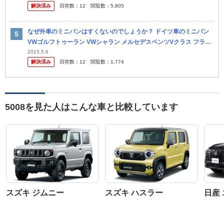
解決済み
回答数：
12
閲覧数：
5,805
なぜ外車のミニバンはすくないのでしょうか？ ドイツ車のミニバン
VWゴルフトゥーラン VWシャラン メルセデスベンツVクラス フラン
ス車のミニバン シトロエンC4ピカソ プジョー5...
2015.5.6
解決済み
回答数：
12
閲覧数：
1,774
5008を見た人はこんな車と比較しています
スズキ ジムニー
スズキ ハスラー
日産