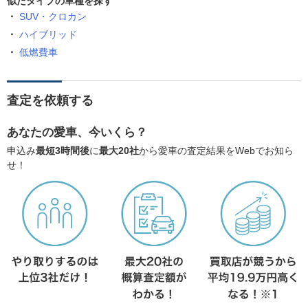
似たタイプの車種を探す
SUV・クロカン
ハイブリッド
低燃費車
査定を依頼する
あなたの愛車、今いくら？
申込み
最短3時間後
に
最大20社
から愛車の査定結果をWebでお知ら
せ！