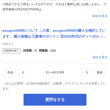
の製品でかなり明るいハズなのですが、それほど劇的な違いは感じません。 で
質問者様のPEUGEOT5008は...
続きを見る
peugeot5008について この度、peugeot5008の購入を検討してい
ます。 購入候補は ①新車のガソリン ②2020年式のディーゼル（3
万キロ） です。 個人的にはディーゼル車に乗り...
2025.2.2
回答数：
4
閲覧数：
114
回答受付終了
続きを見る
31
〜
40
/
178
件
「みんなの質問」はYahoo!知恵袋の「自動車」カテゴリとデータを共有してい
ます。
質問をする