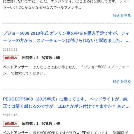
に故障しないですね。 ただ、エンジンオイルはこまめに交換してます。 ディー
ラーいけばなかなかな金額なのでセルフメンテ...
続きを見る
プジョー5008 2019年式 ガソリン車の中古を購入予定ですが、ディ
ーラーの方から、スノーチェーンは付けられないと聞きました。 ネ
ット等で探すと、5008が用チェーンが売っているようなのですが...
2025.3.21
回答数：
2
閲覧数：
65
解決済み
ベストアンサー：
そんなことはあり得ません。 「プジョー5008 スノーチェー
ン」 で検索してください。
続きを見る
PEUGEOT5008（2015年式）に乗ってます。 ヘッドライトが、純
正では暗く感じるのですが、LEDとかポン付けできますか？ あと明
るくなったとかの実体験はありますか？ https://...
2025.1.15
回答数：
1
閲覧数：
49
解決済み
ベストアンサー：
当方VOLVO乗りですがHID→LED化しています。 34000LM