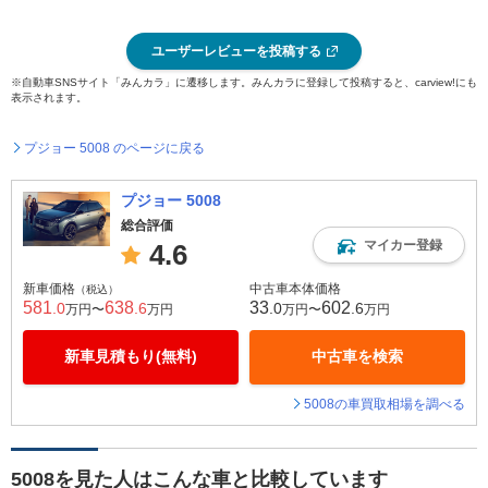
ユーザーレビューを投稿する
※自動車SNSサイト「みんカラ」に遷移します。みんカラに登録して投稿すると、carview!にも
表示されます。
プジョー 5008 のページに戻る
プジョー 5008
総合評価
マイカー登録
4.6
新車価格
中古車本体価格
（税込）
581
638
33
602
.0
.6
.0
.6
万円〜
万円
万円〜
万円
新車見積もり(無料)
中古車を検索
5008の車買取相場を調べる
5008を見た人はこんな車と比較しています