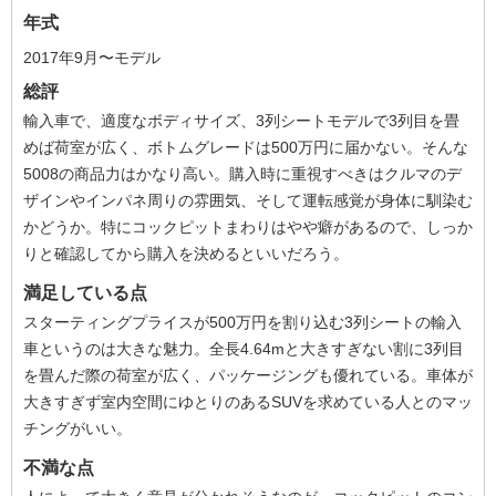
年式
2017年9月〜モデル
総評
輸入車で、適度なボディサイズ、3列シートモデルで3列目を畳
めば荷室が広く、ボトムグレードは500万円に届かない。そんな
5008の商品力はかなり高い。購入時に重視すべきはクルマのデ
ザインやインパネ周りの雰囲気、そして運転感覚が身体に馴染む
かどうか。特にコックピットまわりはやや癖があるので、しっか
りと確認してから購入を決めるといいだろう。
満足している点
スターティングプライスが500万円を割り込む3列シートの輸入
車というのは大きな魅力。全長4.64mと大きすぎない割に3列目
を畳んだ際の荷室が広く、パッケージングも優れている。車体が
大きすぎず室内空間にゆとりのあるSUVを求めている人とのマッ
チングがいい。
不満な点