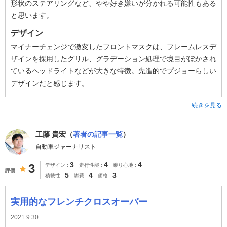
形状のステアリングなど、やや好き嫌いが分かれる可能性もある
と思います。
デザイン
マイナーチェンジで激変したフロントマスクは、フレームレスデ
ザインを採用したグリル、グラデーション処理で境目がぼかされ
ているヘッドライトなどが大きな特徴。先進的でプジョーらしい
デザインだと感じます。
続きを見る
工藤 貴宏（
著者の記事一覧
）
自動車ジャーナリスト
3
4
4
3
デザイン
走行性能
乗り心地
評価
5
4
3
積載性
燃費
価格
実用的なフレンチクロスオーバー
2021.9.30