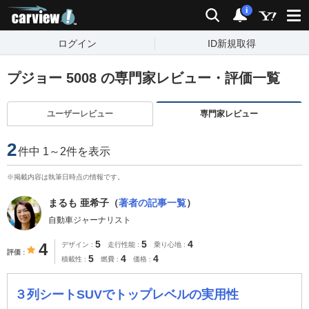
carview!
検索
通知
i
ログイン
ID新規取得
プジョー 5008 の専門家レビュー・評価一覧
ユーザーレビュー
専門家レビュー
2
件中 1～2件を表示
※掲載内容は執筆日時点の情報です。
まるも 亜希子（
著者の記事一覧
）
自動車ジャーナリスト
5
5
4
4
デザイン
走行性能
乗り心地
評価
5
4
4
積載性
燃費
価格
３列シートSUVでトップレベルの実用性