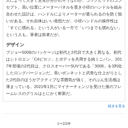
人によって大きく意見が分かれそうなのが、コックピットのコン
セプト。高い位置にメーターパネルを置き小径のハンドルを組み
合わせた設計は、ハンドルによりメーターが遮られるのを防ぐ狙
いがある。それ自体はいい発想だが、小径ハンドルの操作性は
「すぐに慣れる」という人がいる一方で「いつまでも慣れない」
という人も。筆者は前者だが。
デザイン
プジョー5008のパッケージは初代と2代目で大きく異なる。初代
はシトロエン「C4ピカソ」とボディを共用する純ミニバン。201
7年登場の2代目は、クロスオーバーSUVである「3008」を3列化
したロングバージョンだ。長いボンネットと武骨な仕上がりとし
た2代目のほうがアクティブな雰囲気が強く、そのぶん生活感は
薄まっている。2021年1月にマイナーチェンジを受けた後のフレ
ームレスのグリルはとにかく斬新だ。
続きを見る
1
〜
2
/
2
件