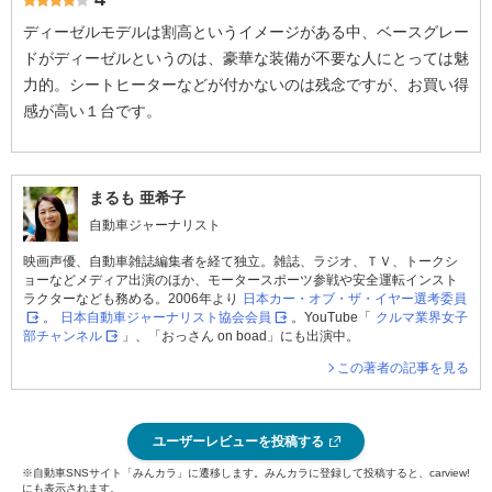
ディーゼルモデルは割高というイメージがある中、ベースグレー
ドがディーゼルというのは、豪華な装備が不要な人にとっては魅
力的。シートヒーターなどが付かないのは残念ですが、お買い得
感が高い１台です。
まるも 亜希子
自動車ジャーナリスト
映画声優、自動車雑誌編集者を経て独立。雑誌、ラジオ、ＴＶ、トークシ
ョーなどメディア出演のほか、モータースポーツ参戦や安全運転インスト
ラクターなども務める。2006年より
日本カー・オブ・ザ・イヤー選考委員
。
日本自動車ジャーナリスト協会会員
。YouTube「
クルマ業界女子
部チャンネル
」、「おっさん on boad」にも出演中。
この著者の記事を見る
ユーザーレビューを投稿する
※自動車SNSサイト「みんカラ」に遷移します。みんカラに登録して投稿すると、carview!
にも表示されます。