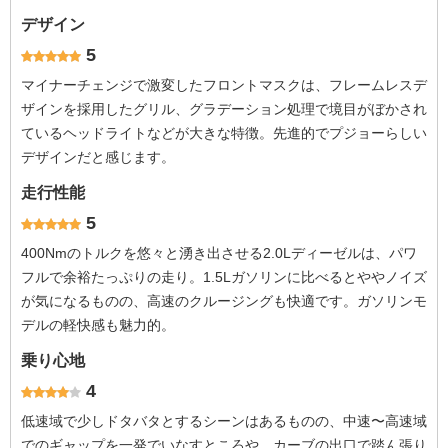
デザイン
5
マイナーチェンジで激変したフロントマスクは、フレームレスデ
ザインを採用したグリル、グラデーション処理で境目がぼかされ
ているヘッドライトなどが大きな特徴。先進的でプジョーらしい
デザインだと感じます。
走行性能
5
400Nmのトルクを悠々と湧き出させる2.0Lディーゼルは、パワ
フルで余裕たっぷりの走り。1.5Lガソリンに比べるとややノイズ
が気になるものの、高速のクルージングも快適です。ガソリンモ
デルの軽快感も魅力的。
乗り心地
4
低速域で少しドタバタとするシーンはあるものの、中速〜高速域
でのギャップを一発でいなすところや、カーブの出口で踏ん張り