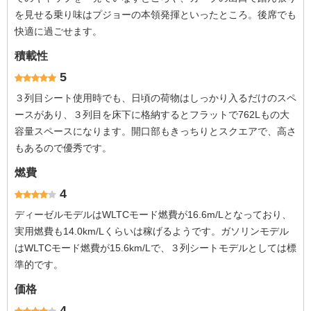
を見せる乗り味はプジョーの本領発揮といったところ。後席でも
快適に過ごせます。
積載性
5
３列目シート使用時でも、日頃の荷物はしっかり入るだけのスペ
ースがあり、３列目を床下に格納するとフラットで762Lもの大
容量スペースになります。開口部もきっちりとスクエアで、高さ
もあるので優秀です。
燃費
4
ディーゼルモデルはWLTCモード燃費が16.6m/Lとなっており、
実用燃費も14.0km/Lくらいは稼げるようです。ガソリンモデル
はWLTCモード燃費が15.6km/Lで、３列シートモデルとしては標
準的です。
価格
4