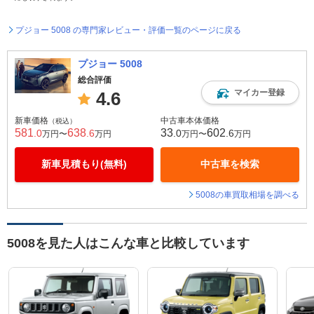
プジョー 5008 の専門家レビュー・評価一覧のページに戻る
プジョー 5008
総合評価
マイカー登録
4.6
新車価格
中古車本体価格
（税込）
581
638
33
602
.0
.6
.0
.6
万円〜
万円
万円〜
万円
新車見積もり(無料)
中古車を検索
5008の車買取相場を調べる
5008を見た人はこんな車と比較しています