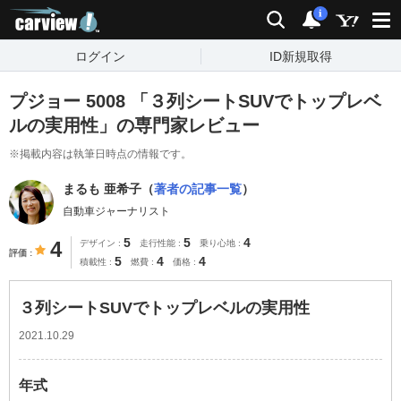
carview!
検索
通知
i
ログイン
ID新規取得
プジョー 5008 「３列シートSUVでトップレベ
ルの実用性」の専門家レビュー
※掲載内容は執筆日時点の情報です。
まるも 亜希子（
著者の記事一覧
）
自動車ジャーナリスト
5
5
4
4
デザイン
走行性能
乗り心地
評価
5
4
4
積載性
燃費
価格
３列シートSUVでトップレベルの実用性
2021.10.29
年式