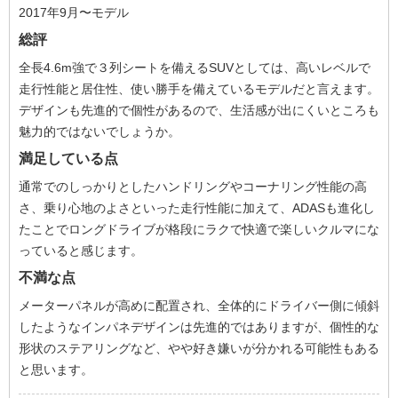
2017年9月〜モデル
総評
全長4.6m強で３列シートを備えるSUVとしては、高いレベルで
走行性能と居住性、使い勝手を備えているモデルだと言えます。
デザインも先進的で個性があるので、生活感が出にくいところも
魅力的ではないでしょうか。
満足している点
通常でのしっかりとしたハンドリングやコーナリング性能の高
さ、乗り心地のよさといった走行性能に加えて、ADASも進化し
たことでロングドライブが格段にラクで快適で楽しいクルマにな
っていると感じます。
不満な点
メーターパネルが高めに配置され、全体的にドライバー側に傾斜
したようなインパネデザインは先進的ではありますが、個性的な
形状のステアリングなど、やや好き嫌いが分かれる可能性もある
と思います。