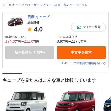
日産 キューブ のユーザーレビュー・評価一覧のページに戻る
日産 キューブ
総合評価
マイカー登録
4.0
新車価格
中古車本体価格
（税込）
174
211
8
217
.3
.0
.9
.0
万円〜
万円
万円〜
万円
新車見積もり(無料)
中古車を検索
キューブの車買取相場を調べる
キューブを見た人はこんな車と比較しています