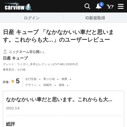
carview!
検索
通知
i
ログイン
ID新規取得
日産 キューブ 「なかなかいい車だと思いま
す。これからも大...」のユーザーレビュー
ニックネーム非公開
さん
日産 キューブ
グレード：ライダー_本革セレクション(CVT-M6) 2000年式
乗車形式：その他
-
-
-
5
走行性能
乗り心地
燃費
評価
-
-
-
デザイン
積載性
価格
なかなかいい車だと思います。これからも大...
2002.3.8
総評