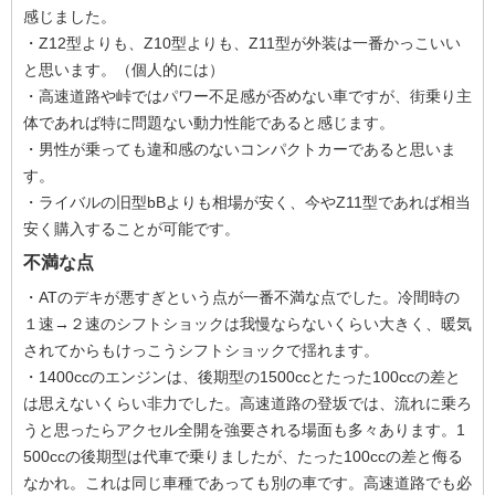
感じました。
・Z12型よりも、Z10型よりも、Z11型が外装は一番かっこいい
と思います。（個人的には）
・高速道路や峠ではパワー不足感が否めない車ですが、街乗り主
体であれば特に問題ない動力性能であると感じます。
・男性が乗っても違和感のないコンパクトカーであると思いま
す。
・ライバルの旧型bBよりも相場が安く、今やZ11型であれば相当
安く購入することが可能です。
不満な点
・ATのデキが悪すぎという点が一番不満な点でした。冷間時の
１速→２速のシフトショックは我慢ならないくらい大きく、暖気
されてからもけっこうシフトショックで揺れます。
・1400ccのエンジンは、後期型の1500ccとたった100ccの差と
は思えないくらい非力でした。高速道路の登坂では、流れに乗ろ
うと思ったらアクセル全開を強要される場面も多々あります。1
500ccの後期型は代車で乗りましたが、たった100ccの差と侮る
なかれ。これは同じ車種であっても別の車です。高速道路でも必