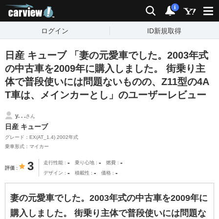
carview!
検索
通知
i
ログイン
ID新規取得
日産 キューブ 「妻の元愛車でした。2003年式
の中古車を2009年に購入しました。 街乗り主
体で普段使いには問題ないものの、Z11型の4A
T車は、メインカーとし」のユーザーレビュー
y. . .
さん
日産 キューブ
グレード：EX(AT_1.4) 2002年式
乗車形式：マイカー
-
-
-
3
走行性能
乗り心地
燃費
評価
-
-
-
デザイン
積載性
価格
妻の元愛車でした。2003年式の中古車を2009年に
購入しました。 街乗り主体で普段使いには問題な