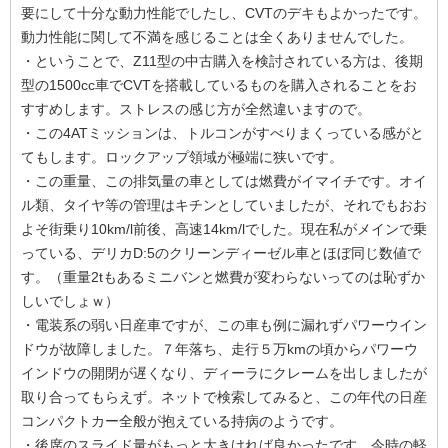
要にして十分な動力性能でしたし、CVTのデキもよかったです。
動力性能に関して不満を感じることは全くありませんでした。
・ということで、Z11型の中古購入を検討されている方は、後期
型の1500cc車でCVTを搭載しているものを購入されることをお
すすめします。ストレスの感じ方が全然違いますので。
・この4ATミッションは、トルコンがすべりまくっている感がと
てもします。ロックアップ領域が極端に狭いです。
・この重量、この排気量の車としては燃費がイマイチです。オイ
ル類、タイヤ等の管理はキチンとしていましたが、それでもおお
よそ街乗り10km/l前後、高速14km/lでした。現在私がメインで乗
っている、デリカD:5のクリーンディーゼル車とほぼ同じ数値で
す。（重量2tもあるミニバンと燃費が変わらないってのは恥ずか
しいでしょｗ）
・電装系の弱い日産車ですが、この車も例に漏れずパワーウイン
ドウが故障しました。７年落ち、走行５万kmの頃からパワーウ
インドウの開閉が遅くなり、ディーラにクレームを出しましたが
取り合ってもらえず。ネットで検索してみると、この年代の日産
コンパクトカー全般が抱えている持病のようです。
・後席のスライド量がもっと大きければ良かったです。今時の軽