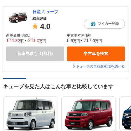
日産 キューブ
総合評価
マイカー登録
4.0
新車価格
中古車本体価格
（税込）
174
211
8
217
.3
.0
.9
.0
万円〜
万円
万円〜
万円
新車見積もり(無料)
中古車を検索
キューブの車買取相場を調べる
キューブを見た人はこんな車と比較しています