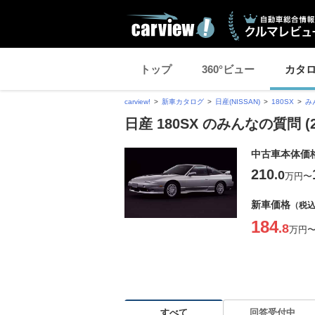
トップ
360°ビュー
カタ
carview!
新車カタログ
日産(NISSAN)
180SX
み
日産 180SX のみんなの質問 (
中古車本体価
210
.0
万円
〜
新車価格
（税
184
.8
万円
すべて
回答受付中