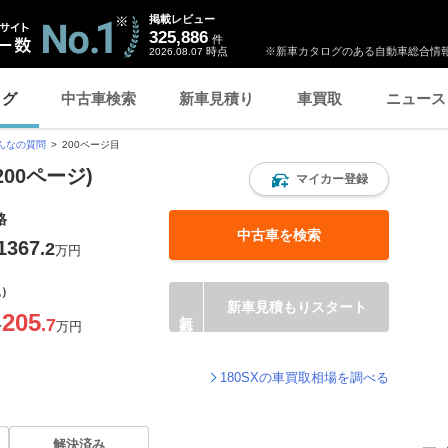
掲載レビュー
325,886
件
時点
※新車カタログのある自動車総合情報
2026.08.07
ログ
中古車検索
新車見積り
車買取
ニュース
んなの質問
200ページ目
200ページ)
マイカー登録
格
中古車を検索
1367
.2
万円
込）
新車見積もりスタート
205
.7
〜
万円
180SXの車買取相場を調べる
解決済み