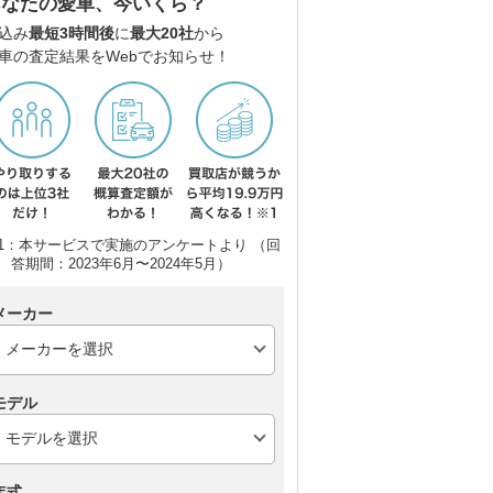
あなたの愛車、今いくら？
ホンダ プレリュード
シボレー コルベット ク
レク
ーペ
込み
最短3時間後
に
最大20社
から
車の査定結果をWebでお知らせ！
1：本サービスで実施のアンケートより （回
答期間：2023年6月〜2024年5月）
メーカー
モデル
年式