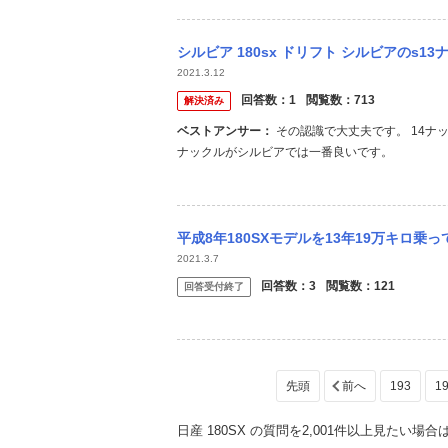
て買って自分で治せば良いやって思えたのでまだ良い
シルビア 180sx ドリフト シルビアのs13ナックルとs14ナックルの違いについ
2021.3.12
回答数：
1
閲覧数：
713
解決済み
ベストアンサー：
その認識で大丈夫です。 14ナックルはABS設定があるけど 13ナックルはABS設定なし。 14のABS無し
ナックルがシルビアでは一番良いです。
平成8年180SXモデルを13年19万キロ乗って1
2021.3.7
回答数：
3
閲覧数：
121
回答受付終了
193
1
日産 180SX の質問を2,001件以上見たい場合