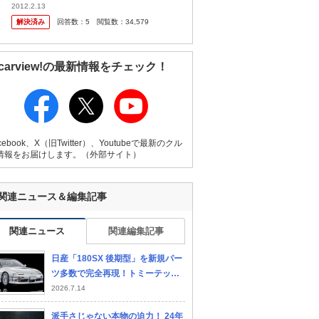
か? 僕は最近までセルシオ=庶民の車ってイ
2012.2.13
メージがありました。だからヤンキーはセル
解決済み
回答数：
5
閲覧数：
34,579
シオ買えると思ってました。 け
carview!の最新情報をチェック！
cebook、X（旧Twitter）、Youtubeで最新のクル
情報をお届けします。（外部サイト）
関連ニュース＆編集記事
関連ニュース
関連編集記事
日産「180SX 後期型」を新規パー
ツ多数で完全再現！トミーテック
1/64ミニカー【LE VOLANT モデ
2026.7.14
ルカー俱楽部】
派手さじゃない本物の迫力！ 24年