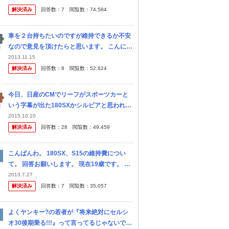
たりにしようと思っているのですが、 お勧め
解決済み
回答数：
7
閲覧数：
74,584
の車がありましたら教えて下...
車を２台持ちたいのですが維持できるか不安
なので意見を頂けたらと思います。 こんにち
は。 現在普通車に乗っているのですが今度乗
2013.11.15
り換えようと思います。 車種は、プライベー
解決済み
回答数：
8
閲覧数：
52,824
ト(ドリフト)用に180SX...
今日、日産のCMでリーフがスポーツカーと
いう字幕が出た180SXかシルビアと思われる
クルマと加速勝負をするのを見ました 結果は
2015.10.10
CMとして当たり前ですがリーフが勝ちリー
解決済み
回答数：
28
閲覧数：
49,459
フは電気自動車なのにこんなの...
こんばんわ。 180SX、S15の維持費につい
て。 回答お願いします。 現在19歳です。 ま
だ先になるのですが、欲しい車が180SX、S1
2013.7.27
5などの車です。 そこで上記の車の維持費が
解決済み
回答数：
7
閲覧数：
35,057
知りたいの...
よくヤンキー?の若者が『将来絶対にセルシ
オ30後期乗る!!!』って言ってるじゃないです