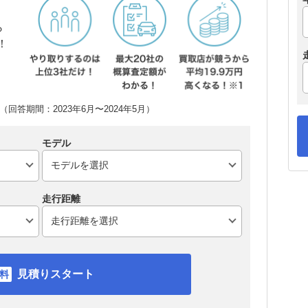
ら
！
回答期間：2023年6月〜2024年5月）
モデル
走行距離
見積りスタート