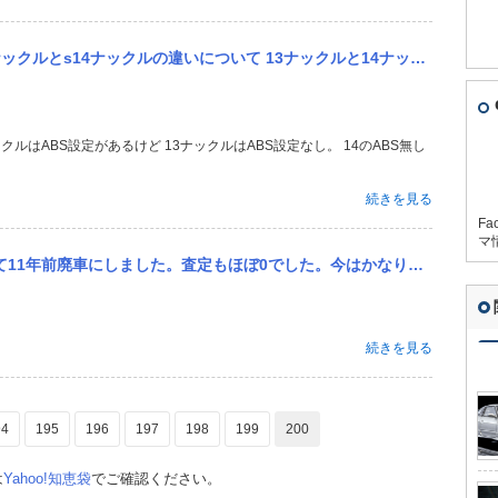
ですが…。 ランエボにつ...
て 13ナックルと14ナックルの違いはロアアームのボールジョイントの径、車高調取り付け部分の径、スピンドルの径...
続きを見る
Fa
マ
1年前廃車にしました。査定もほぼ0でした。今はかなり値上がりしてますか？
続きを見る
94
195
196
197
198
199
200
は
Yahoo!知恵袋
でご確認ください。