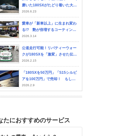
磨いた180SXがたどり着いた大人
の理想形…CARTUNE PickUpCar
2026.6.23
s 2026
愛車が「新車以上」に生まれ変わ
る!? 艶が倍増するコーティング
や最新車高調が登場
2026.3.14
公道走行可能！リバティーウォー
クが180SXを「激変」させた伝説
のスーパーシルエット仕様
2026.2.15
「180SXを50万円」「S15シルビ
アを100万円」で売却！ もし今
もってたら……売って後悔した愛
2026.2.9
車の話
なたにおすすめのサービス