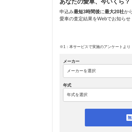
あなたの愛車、今いくら？
申込み
最短3時間後
に
最大20社
か
愛車の査定結果をWebでお知らせ
※1：本サービスで実施のアンケートより （
メーカー
年式