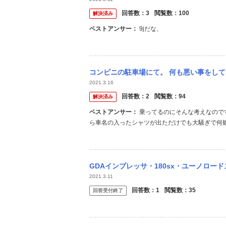
回答数：
3
閲覧数：
100
解決済み
ベストアンサー：
9jだな、
コンビニの駐車場にて。 何も悪い事をしてないのに 車から降りた瞬間にシャッター音がし
2021.3.16
回答数：
2
閲覧数：
94
解決済み
ベストアンサー：
乗ってるのにそんな考えなのですね…ツイッターで「180sx シャツ 」で検索してみて下さい、イオンか
ら車名の入ったシャツが出ただけでも大騒ぎで何
でも大人気車種なのです。自覚しましょう。
GDAインプレッサ・180sx・ユーノロードスター・ブガッティ 
2021.3.11
回答数：
1
閲覧数：
35
回答受付終了