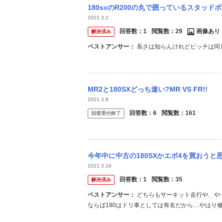
180sxのR200の丸で囲っているスタッ
2021.3.2
回答数：
1
閲覧数：
29
画像あり
解決済み
ベストアンサー：
長さは知らんけれどピッチは同
MR2と180SXどっち速い?MR VS FR!!
2021.3.9
回答数：
6
閲覧数：
161
回答受付終了
今年中に中古の180SXかエボ4を買おうと思って
2021.3.16
回答数：
1
閲覧数：
35
解決済み
ベストアンサー：
どちらもサーキット走行や、やってはいけないが峠を無茶に攻めたりしてる可能性は高い。 強いていう
ならば180はドリ車としては有名だから…やはり
し回ったけどどれも修復歴は有。極上を探せば値段