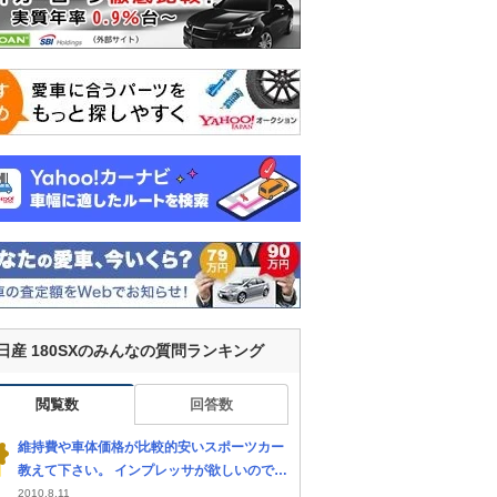
日産 180SXのみんなの質問ランキング
閲覧数
回答数
維持費や車体価格が比較的安いスポーツカー
教えて下さい。 インプレッサが欲しいのです
が手を出せないので180sxかロードスター当
2010.8.11