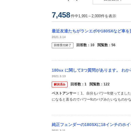
7,458
件中1,991～2,000件を表示
最近友達たちがランエボや180SXなど車を買い始め、自分も車を買いたいなと思うので
2021.3.14
回答数：
10
閲覧数：
56
回答受付終了
180sx に関して3つ質問があります。 わかることがあれば教えていただきたいです
2021.3.13
回答数：
1
閲覧数：
122
解決済み
ベストアンサー：
1、自分もパワーfc使ってましたが、冬場によくなりました。 原因が自分も分からなかったのですが、春
になると直るのでパワーfcのバグみたいなものか
ラジエーターつけてると思うので冬場はラジエー
段ボール当ててもカップリングファンのままだとどう
純正フェンダーの180SXに18インチのホイールを履かせ
2021.3.11