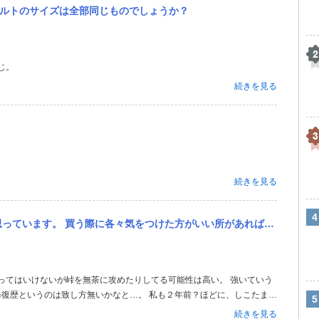
ドボルトのサイズは全部同じものでしょうか？
じ。
続きを見る
続きを見る
います。 買う際に各々気をつけた方がいい所があれば教えてください。
修復歴というのは致し方無いかなと…。 私も２年前？ほどに、しこたま探
が高騰してる為200前後…。 幸い、私は整備士であり、ある程度妥協し
続きを見る