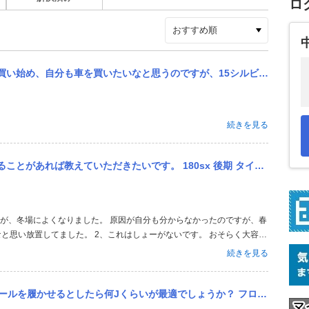
ロ
すが、15シルビアのSスペックてどうでしょうか？やっぱりRスペックの方がいいですか？？ 基本的には用途は峠責める...
続きを見る
。 180sx 後期 タイプXを所持しているものです。 まず1つ目がアイドリングについて、エンジンをかけ、暖気...
なと思い放置してました。 2、これはしょーがないです。 おそらく大容量
ターを小さくする、ローテンプサーモを純正に戻すなど以外は無理です。
続きを見る
しても。 電動フ...
るとしたら何Jくらいが最適でしょうか？ フロント、リアそれぞれ教えて欲しいです。