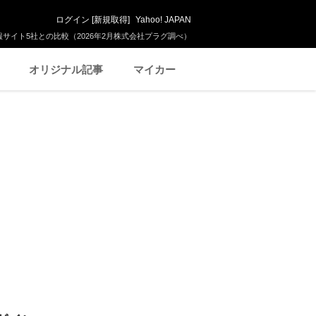
ログイン
[
新規取得
]
Yahoo! JAPAN
サイト5社との比較（2026年2月株式会社プラグ調べ）
オリジナル記事
マイカー