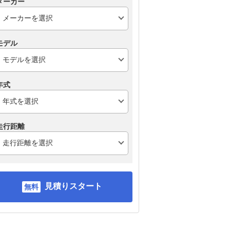
メーカー
モデル
年式
走行距離
見積りスタート