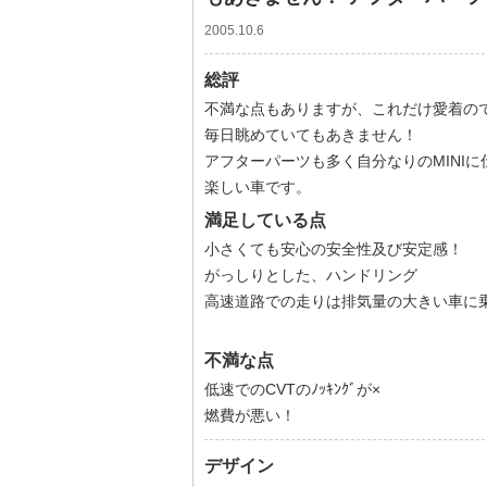
2005.10.6
総評
不満な点もありますが、これだけ愛着の
毎日眺めていてもあきません！
アフターパーツも多く自分なりのMINI
楽しい車です。
満足している点
小さくても安心の安全性及び安定感！
がっしりとした、ハンドリング
高速道路での走りは排気量の大きい車に
不満な点
低速でのCVTのﾉｯｷﾝｸﾞが×
燃費が悪い！
デザイン