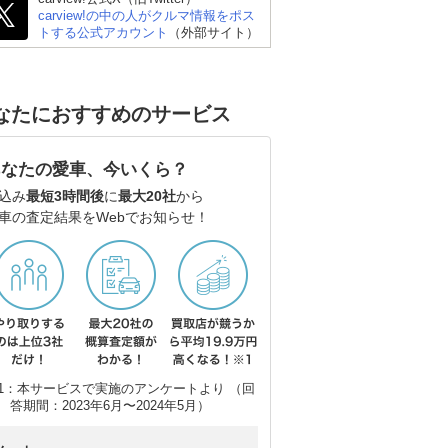
carview!の中の人がクルマ情報をポス
トする公式アカウント
（外部サイト）
なたにおすすめのサービス
トヨタ ヤリス
スズキ アルト
ス
あなたの愛車、今いくら？
込み
最短3時間後
に
最大20社
から
車の査定結果をWebでお知らせ！
1：本サービスで実施のアンケートより （回
答期間：2023年6月〜2024年5月）