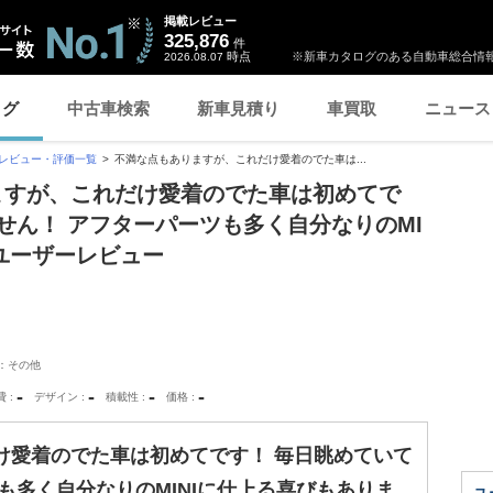
掲載レビュー
325,876
件
時点
※新車カタログのある自動車総合情報
2026.08.07
ログ
中古車検索
新車見積り
車買取
ニュース
レビュー・評価一覧
不満な点もありますが、これだけ愛着のでた車は...
ありますが、これだけ愛着のでた車は初めてで
せん！ アフターパーツも多く自分なりのMI
ユーザーレビュー
：その他
-
-
-
-
費
デザイン
積載性
価格
け愛着のでた車は初めてです！ 毎日眺めていて
も多く自分なりのMINIに仕上る喜びもありま