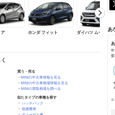
Nex
t
あ
クア
ホンダ フィット
ダイハツ ムーヴ
申
愛
しく
買う・売る
MINIの中古車情報を見る
MINIの中古車相場情報を見る
MINIの買取相場を調べる
似たタイプの車種を探す
※
ハッチバック
低燃費車
ディーゼル車