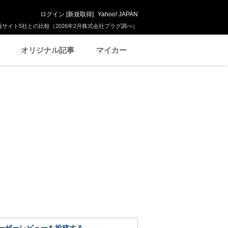
ログイン
[
新規取得
]
Yahoo! JAPAN
サイト5社との比較（2026年2月株式会社プラグ調べ）
オリジナル記事
マイカー