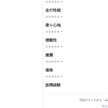
-
走行性能
-
乗り心地
-
積載性
-
燃費
-
価格
-
故障経験
下記のリンクから「み
「みん