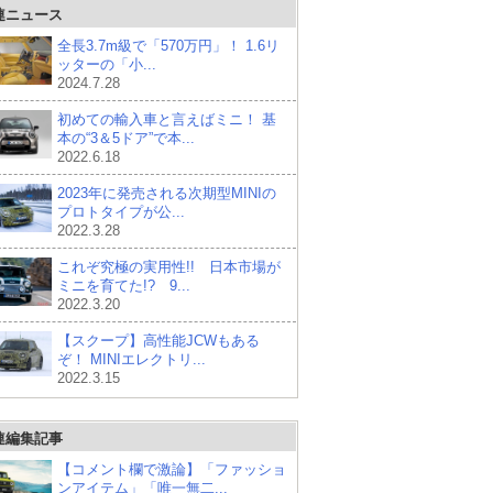
連ニュース
全長3.7m級で「570万円」！ 1.6リ
ッターの「小...
2024.7.28
初めての輸入車と言えばミニ！ 基
本の“3＆5ドア”で本...
2022.6.18
2023年に発売される次期型MINIの
プロトタイプが公...
2022.3.28
これぞ究極の実用性!! 日本市場が
ミニを育てた!? 9...
2022.3.20
【スクープ】高性能JCWもある
ぞ！ MINIエレクトリ...
2022.3.15
連編集記事
【コメント欄で激論】「ファッショ
ンアイテム」「唯一無二...