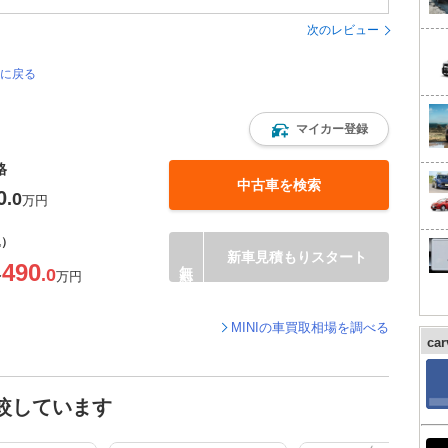
次のレビュー
ジに戻る
マイカー登録
格
中古車を検索
0
.0
万円
込）
新車見積もりスタート
490
.0
〜
万円
MINIの車買取相場を調べる
ca
比較しています