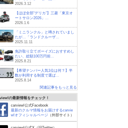
2026.3.12
【ほぼ全部“デリカ”】三菱「東京オ
ートサロン2026」...
2026.1.6
「ミニランクル」と噂されていまし
たが…「ランドクルーザ...
2025.11.11
免許取り立てボーイズにおすすめし
たい、総額100万円前...
2025.8.21
【希望ナンバー人気1位は何？】半
数が利用する制度で選ば...
2025.8.14
関連記事をもっと見る
rview!の最新情報をチェック！
carview!公式Facebook
最新のクルマ情報をお届けするcarvie
w!オフィシャルページ
（外部サイト）
carview!公式X（旧Twitter）