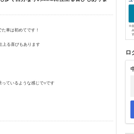
ユ
※
でた車は初めてです！
に仕上る喜びもあります
ロ
乗っているような感じで○です