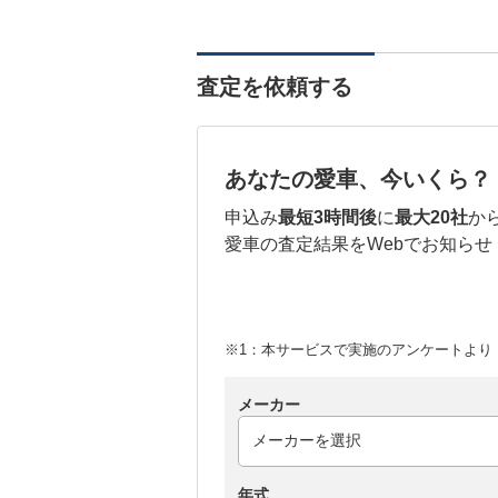
査定を依頼する
あなたの愛車、今いくら？
申込み
最短3時間後
に
最大20社
か
愛車の査定結果をWebでお知らせ
※1：本サービスで実施のアンケートより （
メーカー
年式