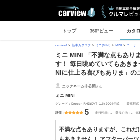
トップ
360°ビュー
カタ
carview!
新車カタログ
ミニ(MINI)
MINI
ユーザー
ミニ MINI 「不満な点も
す！ 毎日眺めていてもあきま
NIに仕上る喜びもありま」の
ニックネーム非公開
さん
ミニ MINI
グレード：Cooper_RHD(CVT_1.6) 2004年式
乗車形式
5
-
-
評価
走行性能
乗り心地
燃
不満な点もありますが、これだ
もあきません！ アフターパーツ