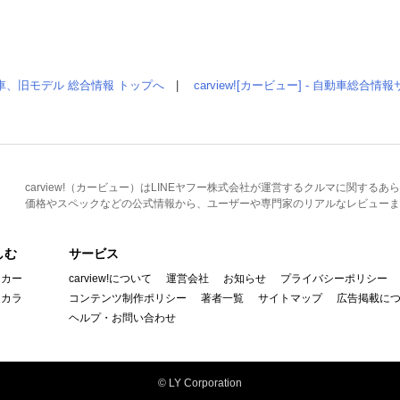
車、旧モデル 総合情報 トップへ
|
carview![カービュー] - 自動車総合
carview!（カービュー）はLINEヤフー株式会社が運営するクルマに関す
価格やスペックなどの公式情報から、ユーザーや専門家のリアルなレビューま
しむ
サービス
イカー
carview!について
運営会社
お知らせ
プライバシーポリシー
んカラ
コンテンツ制作ポリシー
著者一覧
サイトマップ
広告掲載に
ヘルプ・お問い合わせ
© LY Corporation