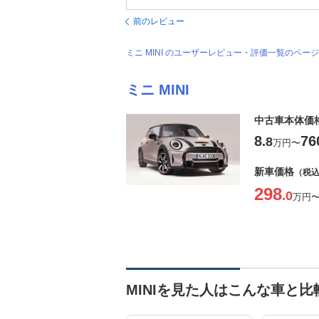
前のレビュー
ミニ MINI のユーザーレビュー・評価一覧のペー
ミニ MINI
中古車本体価
8
76
.8
万円
〜
新車価格
（税
298
.0
万円
MINIを見た人はこんな車と