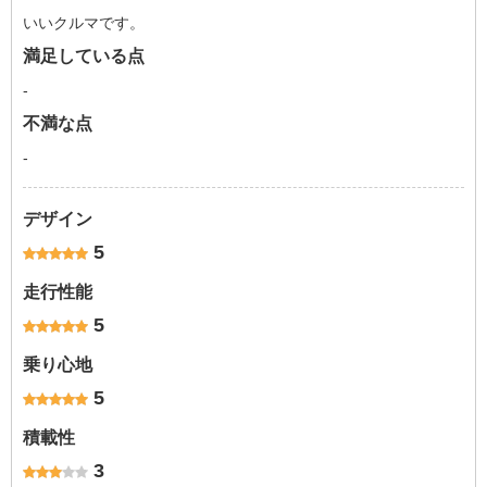
いいクルマです。
満足している点
-
不満な点
-
デザイン
5
走行性能
5
乗り心地
5
積載性
3