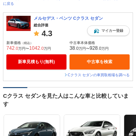
に戻る
メルセデス・ベンツ Cクラス セダン
総合評価
マイカー登録
4.3
新車価格
中古車本体価格
（税込）
742
1042
38
928
.0
.0
.0
.0
万円〜
万円
万円〜
万円
新車見積もり(無料)
中古車を検索
Cクラス セダンの車買取相場を調べる
Cクラス セダンを見た人はこんな車と比較していま
す