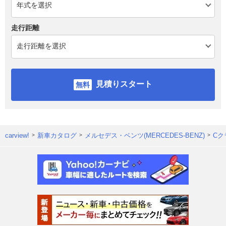
走行距離
見積りスタート
carview!
新車カタログ
メルセデス・ベンツ(MERCEDES-BENZ)
Cク