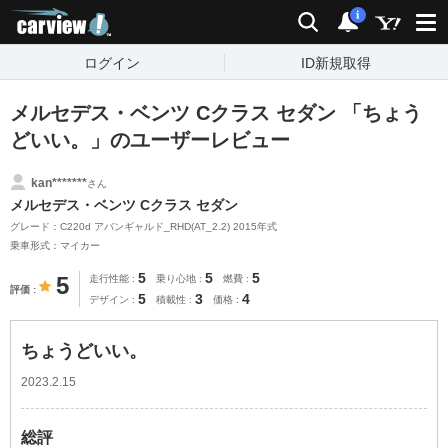
carview!
検索
通知
i
ログイン
ID新規取得
メルセデス・ベンツ Cクラス セダン 「ちょう
どいい。」のユーザーレビュー
kan*******
さん
メルセデス・ベンツ Cクラス セダン
グレード：C220d アバンギャルド_RHD(AT_2.2) 2015年式
乗車形式：マイカー
5
5
5
5
走行性能
乗り心地
燃費
評価
5
3
4
デザイン
積載性
価格
ちょうどいい。
2023.2.15
総評