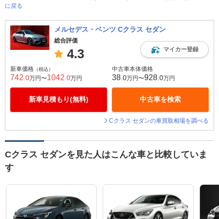
に戻る
メルセデス・ベンツ Cクラス セダン
総合評価
マイカー登録
4.3
新車価格
中古車本体価格
（税込）
742
1042
38
928
.0
.0
.0
.0
万円〜
万円
万円〜
万円
新車見積もり(無料)
中古車を検索
Cクラス セダンの車買取相場を調べる
Cクラス セダンを見た人はこんな車と比較していま
す