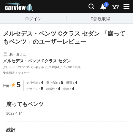
carview!
検索
通知
i
ログイン
ID新規取得
メルセデス・ベンツ Cクラス セダン 「腐って
もベンツ」のユーザーレビュー
あー介
さん
メルセデス・ベンツ Cクラス セダン
グレード：C200 アバンギャルド_RHD(AT_1.5) 2018年式
乗車形式：マイカー
4
5
4
5
走行性能
乗り心地
燃費
評価
5
4
4
デザイン
積載性
価格
腐ってもベンツ
2022.4.14
総評