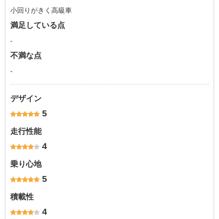
小回りがきく高級車
満足している点
-
不満な点
-
デザイン
5
走行性能
4
乗り心地
5
積載性
4