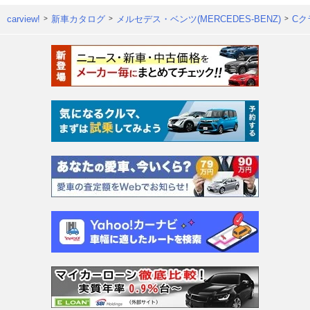
carview!
新車カタログ
メルセデス・ベンツ(MERCEDES-BENZ)
Cク