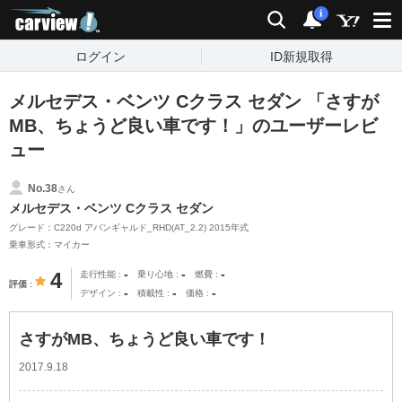
carview!
検索
通知
i
ログイン
ID新規取得
メルセデス・ベンツ Cクラス セダン 「さすが
MB、ちょうど良い車です！」のユーザーレビ
ュー
No.38
さん
メルセデス・ベンツ Cクラス セダン
グレード：C220d アバンギャルド_RHD(AT_2.2) 2015年式
乗車形式：マイカー
-
-
-
4
走行性能
乗り心地
燃費
評価
-
-
-
デザイン
積載性
価格
さすがMB、ちょうど良い車です！
2017.9.18