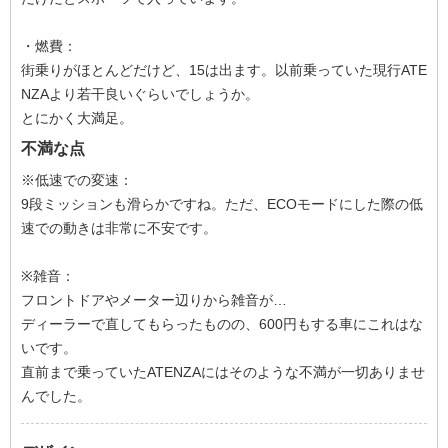
・燃費：
街乗りがほとんどだけど、15は出ます。以前乗っていた現行ATE
NZAより若干良いぐらいでしょうか。
とにかく大満足。
不満な点
※低速での変速：
9段ミッションも滑らかですね。ただ、ECOモードにした際の低
速での動きは非常に不安です。
※雑音：
フロントドアやメーター辺りから雑音が…
ディーラーで直してもらったものの、600円もする車にこれはな
いです。
直前まで乗っていたATENZAにはそのような不満が一切ありませ
んでした。