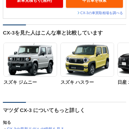
新車見積もり(無料)
中古車を検索
CX-3の車買取相場を調べる
CX-3を見た人はこんな車と比較しています
スズキ ジムニー
スズキ ハスラー
日産
マツダ CX-3 についてもっと詳しく
知る