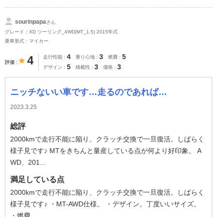
sourinpapa
さん
グレード：XD ツーリング_4WD(MT_1.5) 2015年式
乗車形式：マイカー
4
3
5
4
走行性能
乗り心地
燃費
評価
5
3
3
デザイン
積載性
価格
ニッチないい車です…走るのであれば…
2023.3.25
総評
2000kmで走行不能に陥り、クラッチ交換で一旦復活。しばらく
様子見です♪ MTをきちんと量産している点が何より好印象。 A
WD、201...
満足している点
2000kmで走行不能に陥り、クラッチ交換で一旦復活。しばらく
様子見です♪ ・MT-AWD仕様。 ・デザイン。丁度いいサイズ。
・燃費...