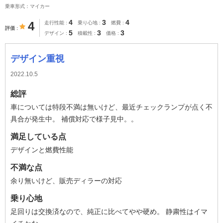
乗車形式：マイカー
4
3
4
4
走行性能
乗り心地
燃費
評価
5
3
3
デザイン
積載性
価格
デザイン重視
2022.10.5
総評
車については特段不満は無いけど、最近チェックランプが点く不
具合が発生中。 補償対応で様子見中。。
満足している点
デザインと燃費性能
不満な点
余り無いけど、販売ディラーの対応
乗り心地
足回りは交換済なので、純正に比べてやや硬め。 静粛性はイマ