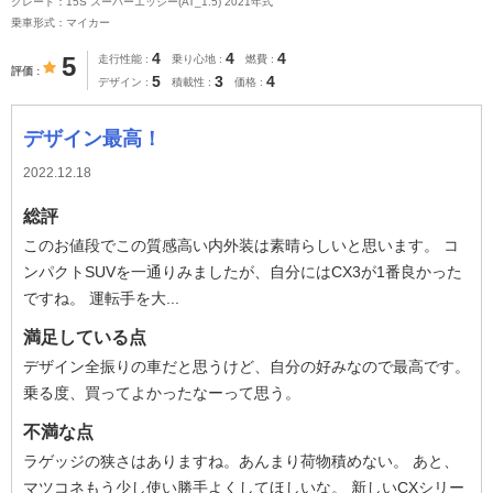
グレード：15S スーパーエッジー(AT_1.5) 2021年式
乗車形式：マイカー
4
4
4
5
走行性能
乗り心地
燃費
評価
5
3
4
デザイン
積載性
価格
デザイン最高！
2022.12.18
総評
このお値段でこの質感高い内外装は素晴らしいと思います。 コ
ンパクトSUVを一通りみましたが、自分にはCX3が1番良かった
ですね。 運転手を大...
満足している点
デザイン全振りの車だと思うけど、自分の好みなので最高です。
乗る度、買ってよかったなーって思う。
不満な点
ラゲッジの狭さはありますね。あんまり荷物積めない。 あと、
マツコネもう少し使い勝手よくしてほしいな。 新しいCXシリー