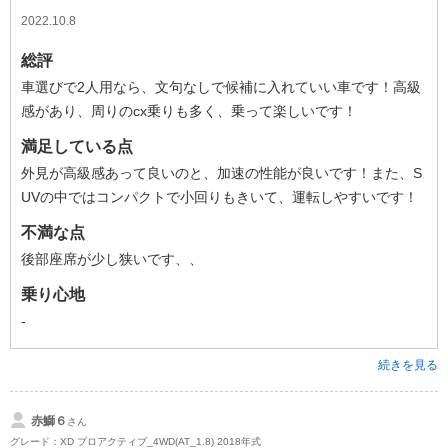
2022.10.8
総評
車選びで2人用なら、文句なしで候補に入れていい車です！高級
感があり、周りのcx乗りも多く、乗って楽しいです！
満足している点
外見が高級感あって良いのと、加速の性能が良いです！また、S
UVの中ではコンパクトで小回りもきいて、運転しやすいです！
不満な点
後部座席が少し狭いです、、
乗り心地
-
続きを見る
赤鰤６
さん
グレード：XD プロアクティブ_4WD(AT_1.8) 2018年式