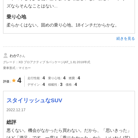
ズならそんなことはない...
乗り心地
柔らかくはない。固めの乗り心地。18インチだからかな。
続きを見る
わか7
さん
グレード：XD プロアクティブ Sパッケージ(AT_1.8) 2018年式
乗車形式：マイカー
4
4
4
4
走行性能
乗り心地
燃費
評価
4
3
4
デザイン
積載性
価格
スタイリッシュなSUV
2022.12.17
総評
悪くない。機会がなかったら買わない。だから、「思いきった」
けど「満足」です。一度は「乗りたかった」から、いいねん(笑)