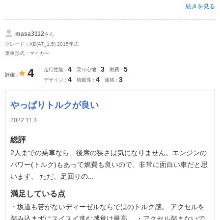
続きを見る
masa3112
さん
グレード：XD(AT_1.5) 2015年式
乗車形式：マイカー
4
3
5
4
走行性能
乗り心地
燃費
評価
4
4
3
デザイン
積載性
価格
やっぱりトルクが良い
2022.11.3
総評
2人までの乗車なら、後席の狭さは気になりません。エンジンの
パワー(トルク)もあって燃費も良いので、非常に面白い車だと思
います。 ただ、足回りの...
満足している点
・坂道も苦がないディーゼルならではのトルク感。 アクセルを
踏み込まずにスイスイ進む感覚は最高。 ・アクセル踏まないで