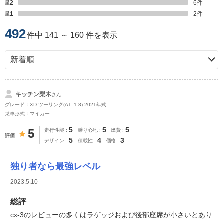
星2
6
件
星1
2
件
492
件中 141 ～ 160 件を表示
キッチン梨木
さん
グレード：XD ツーリング(AT_1.8) 2021年式
乗車形式：マイカー
5
5
5
5
走行性能
乗り心地
燃費
評価
5
4
3
デザイン
積載性
価格
独り者なら最強レベル
2023.5.10
総評
cx-3のレビューの多くはラゲッジおよび後部座席が小さいとあり