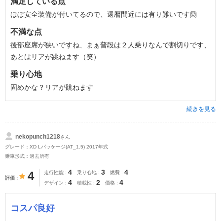
満足している点
ほぼ安全装備が付いてるので、還暦間近には有り難いです🙆
不満な点
後部座席が狭いですね、まぁ普段は２人乗りなんで割切りです、
あとはリアが跳ねます（笑）
乗り心地
固めかな？リアが跳ねます
続きを見る
nekopunch1218
さん
グレード：XD Lパッケージ(AT_1.5) 2017年式
乗車形式：過去所有
4
3
4
4
走行性能
乗り心地
燃費
評価
4
2
4
デザイン
積載性
価格
コスパ良好