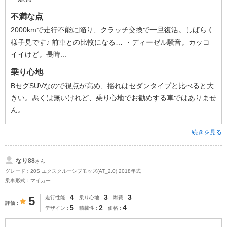
不満な点
2000kmで走行不能に陥り、クラッチ交換で一旦復活。しばらく
様子見です♪ 前車との比較になる… ・ディーゼル騒音。カッコ
イイけど。長時...
乗り心地
BセグSUVなので視点が高め、揺れはセダンタイプと比べると大
きい。悪くは無いけれど、乗り心地でお勧めする車ではありませ
ん。
続きを見る
なり88
さん
グレード：20S エクスクルーシブモッズ(AT_2.0) 2018年式
乗車形式：マイカー
4
3
3
5
走行性能
乗り心地
燃費
評価
5
2
4
デザイン
積載性
価格