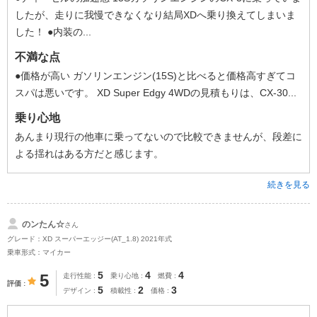
したが、走りに我慢できなくなり結局XDへ乗り換えてしまいま
した！ ●内装の...
不満な点
●価格が高い ガソリンエンジン(15S)と比べると価格高すぎてコ
スパは悪いです。 XD Super Edgy 4WDの見積もりは、CX-30...
乗り心地
あんまり現行の他車に乗ってないので比較できませんが、段差に
よる揺れはある方だと感じます。
続きを見る
のンたん☆
さん
グレード：XD スーパーエッジー(AT_1.8) 2021年式
乗車形式：マイカー
5
4
4
5
走行性能
乗り心地
燃費
評価
5
2
3
デザイン
積載性
価格