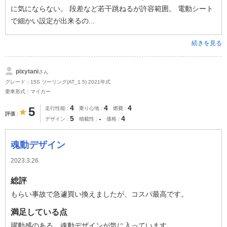
に気にならない。 段差など若干跳ねるが許容範囲。 電動シート
で細かい設定が出来るの...
続きを見る
pixytani
さん
グレード：15S ツーリング(AT_1.5) 2021年式
乗車形式：マイカー
4
4
4
5
走行性能
乗り心地
燃費
評価
5
-
4
デザイン
積載性
価格
魂動デザイン
2023.3.26
総評
もらい事故で急遽買い換えましたが、コスパ最高です。
満足している点
躍動感のある、魂動デザインが気に入っています。