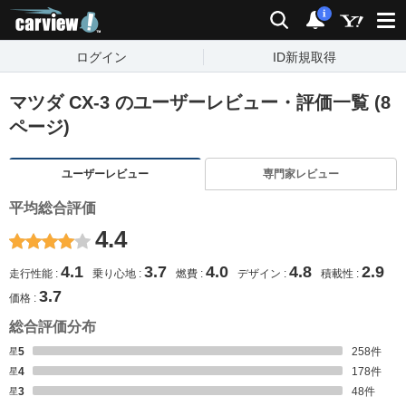
carview!
検索
通知
i
ログイン
ID新規取得
マツダ CX-3 のユーザーレビュー・評価一覧 (8
ページ)
ユーザーレビュー
専門家レビュー
平均総合評価
4.4
4.1
3.7
4.0
4.8
2.9
走行性能
乗り心地
燃費
デザイン
積載性
3.7
価格
総合評価分布
星5
258
件
星4
178
件
星3
48
件