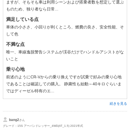
ますが、そもそも車は利用シーンおよび搭乗者数を想定して選ぶ
ものため、独り者なら日常...
満足している点
車体の小ささ、小回りが利くところ、燃費の良さ、安全性能、そ
して色
不満な点
唯一、車線逸脱警告システムが渓谷だけでハンドルアシストがな
いこと
乗り心地
前述のようにCR-Vからの乗り換えですが試乗で好みの乗り心地
であることは確認しての購入。 静粛性も始動～40キロぐらいま
ではディーゼル特有のエ...
続きを見る
bang2
さん
グレード：15S アーバンドレッサー_4WD(AT_1.5) 2021年式