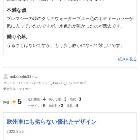
不満な点
プレマシーの時のクリアウォーターブルー色のボディーカラーが
気に入っていたのですが、水色系が無かったのが残念です。
乗り心地
うるさくはないですが、もう少し静かになって欲しいです。
続きを見る
nobunobu33
さん
グレード：15S スーパーエッジー_4WD(AT_1.5) 2021年式
乗車形式：マイカー
4
3
3
5
走行性能
乗り心地
燃費
評価
5
3
4
デザイン
積載性
価格
欧州車にも劣らない優れたデザイン
2023.3.26