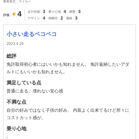
乗車形式：マイカー
3
4
3
4
走行性能
乗り心地
燃費
評価
4
2
3
デザイン
積載性
価格
小さい走るペコペコ
2023.4.29
総評
免許取得初心者にはいいかも知れません。 免許返納したいアダ
ルトにもいいかも知れません。
満足している点
普通に走る。壊れない安心感
不満な点
自分の好みではなく子供の好み。 内装よく出来てるけど所々に
コストカット感が。
乗り心地
-