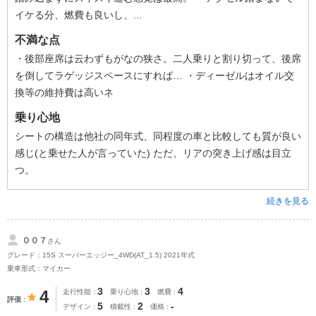
イケる分、燃費も良いし、...
不満な点
・後部座席は云わずもがなの狭さ。二人乗りと割り切って、後席
を倒してラゲッジスペースにすれば… ・ディーゼルはオイル交
換等の維持費は高いネ
乗り心地
シートの構造は他社の同年式、同程度の車と比較しても質が良い
感じ(と乗せた人が言っていた) ただ、リアの突き上げ感は目立
つ。
続きを見る
００７
さん
グレード：15S スーパーエッジー_4WD(AT_1.5) 2021年式
乗車形式：マイカー
3
3
4
4
走行性能
乗り心地
燃費
評価
5
2
-
デザイン
積載性
価格