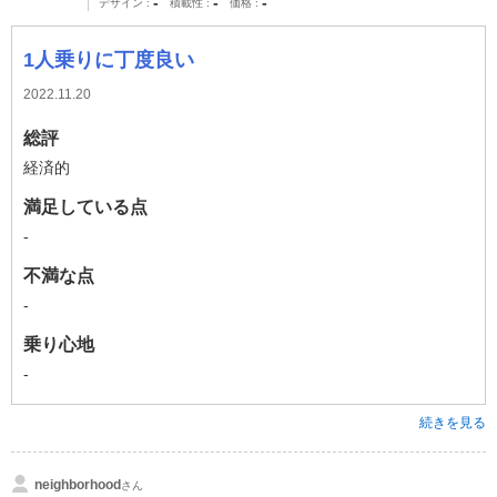
-
-
-
デザイン
積載性
価格
1人乗りに丁度良い
2022.11.20
総評
経済的
満足している点
-
不満な点
-
乗り心地
-
続きを見る
neighborhood
さん