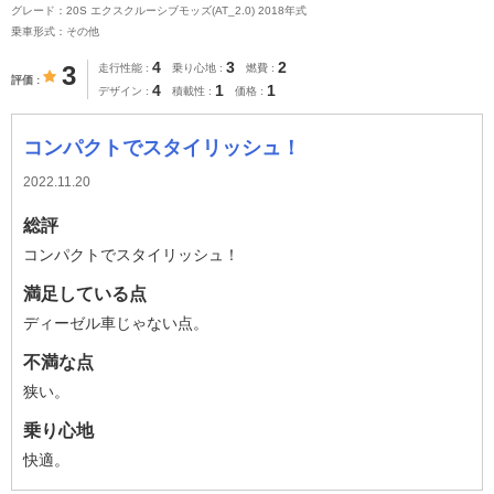
グレード：20S エクスクルーシブモッズ(AT_2.0) 2018年式
乗車形式：その他
4
3
2
3
走行性能
乗り心地
燃費
評価
4
1
1
デザイン
積載性
価格
コンパクトでスタイリッシュ！
2022.11.20
総評
コンパクトでスタイリッシュ！
満足している点
ディーゼル車じゃない点。
不満な点
狭い。
乗り心地
快適。