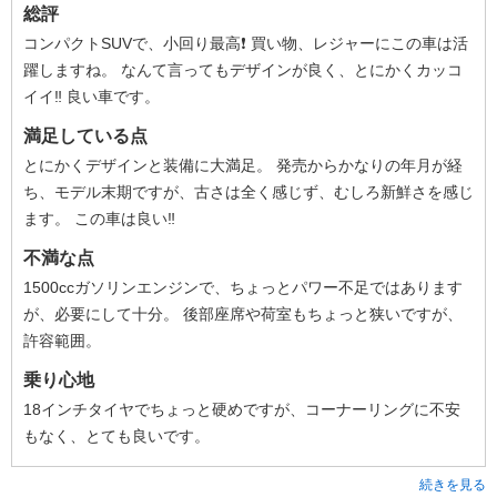
総評
コンパクトSUVで、小回り最高❗️ 買い物、レジャーにこの車は活
躍しますね。 なんて言ってもデザインが良く、とにかくカッコ
イイ‼️ 良い車です。
満足している点
とにかくデザインと装備に大満足。 発売からかなりの年月が経
ち、モデル末期ですが、古さは全く感じず、むしろ新鮮さを感じ
ます。 この車は良い‼️
不満な点
1500ccガソリンエンジンで、ちょっとパワー不足ではあります
が、必要にして十分。 後部座席や荷室もちょっと狭いですが、
許容範囲。
乗り心地
18インチタイヤでちょっと硬めですが、コーナーリングに不安
もなく、とても良いです。
続きを見る