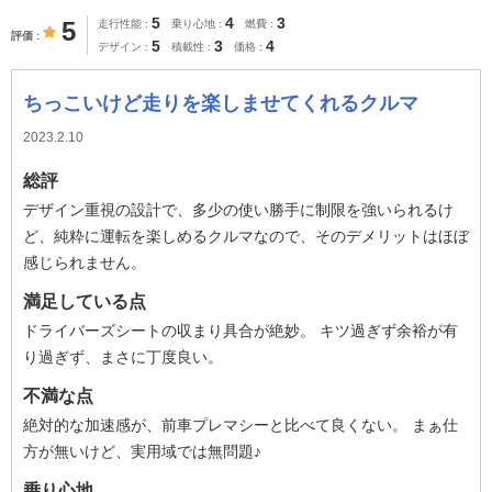
5
4
3
5
走行性能
乗り心地
燃費
評価
5
3
4
デザイン
積載性
価格
ちっこいけど走りを楽しませてくれるクルマ
2023.2.10
総評
デザイン重視の設計で、多少の使い勝手に制限を強いられるけ
ど、純粋に運転を楽しめるクルマなので、そのデメリットはほぼ
感じられません。
満足している点
ドライバーズシートの収まり具合が絶妙。 キツ過ぎず余裕が有
り過ぎず、まさに丁度良い。
不満な点
絶対的な加速感が、前車プレマシーと比べて良くない。 まぁ仕
方が無いけど、実用域では無問題♪
乗り心地