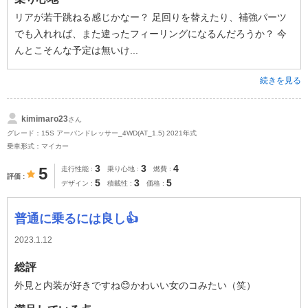
リアが若干跳ねる感じかなー？ 足回りを替えたり、補強パーツ
でも入れれば、また違ったフィーリングになるんだろうか？ 今
んとこそんな予定は無いけ...
続きを見る
kimimaro23
さん
グレード：15S アーバンドレッサー_4WD(AT_1.5) 2021年式
乗車形式：マイカー
3
3
4
5
走行性能
乗り心地
燃費
評価
5
3
5
デザイン
積載性
価格
普通に乗るには良し👍
2023.1.12
総評
外見と内装が好きですね😊かわいい女のコみたい（笑）