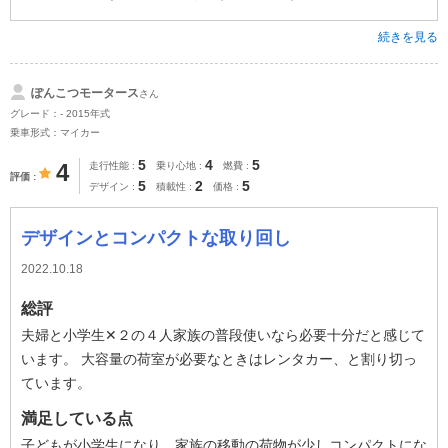
続きを見る
ぽんこつモータース
さん
グレード：- 2015年式
乗車形式：マイカー
5
4
5
4
走行性能
乗り心地
燃費
評価
5
2
5
デザイン
積載性
価格
デザインとコンパクトな取り回し
2022.10.18
総評
夫婦と小学生✕２の４人家族の普段使いなら必要十分だと感じて
います。 大容量の荷室が必要なときはレンタカー、と割り切っ
ています。
満足している点
子どもが小学生になり、家族の移動の荷物が少しコンパクトにな