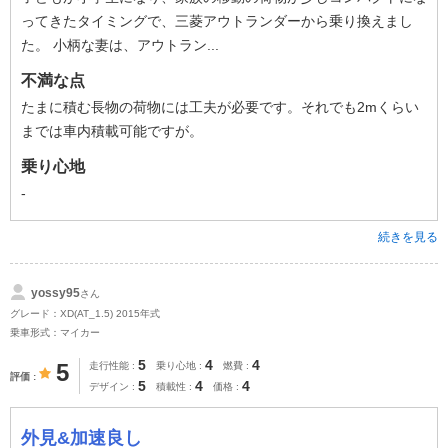
ってきたタイミングで、三菱アウトランダーから乗り換えまし
た。 小柄な妻は、アウトラン...
不満な点
たまに積む長物の荷物には工夫が必要です。それでも2mくらい
までは車内積載可能ですが。
乗り心地
-
続きを見る
yossy95
さん
グレード：XD(AT_1.5) 2015年式
乗車形式：マイカー
5
4
4
5
走行性能
乗り心地
燃費
評価
5
4
4
デザイン
積載性
価格
外見&加速良し