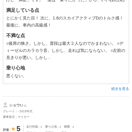
満足している点
とにかく見た目！ 次に、1.8のスカイアクティブDのトルク感！
最後に、車内の高級感！
不満な点
○後席の狭さ。しかし、普段は最大２人なのでかまわない。 ○デ
ィーゼルのカラカラ音。しかし、走れば気にならない。 ○左前の
見きりが悪い。しかし...
乗り心地
悪くない。
続きを見る
ショウt
さん
グレード：- 2015年式
乗車形式：マイカー
-
-
-
5
走行性能
乗り心地
燃費
評価