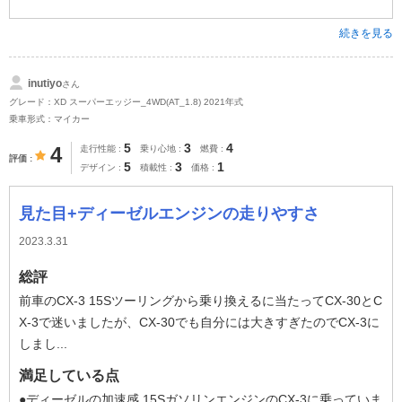
続きを見る
inutiyo
さん
グレード：XD スーパーエッジー_4WD(AT_1.8) 2021年式
乗車形式：マイカー
5
3
4
4
走行性能
乗り心地
燃費
評価
5
3
1
デザイン
積載性
価格
見た目+ディーゼルエンジンの走りやすさ
2023.3.31
総評
前車のCX-3 15Sツーリングから乗り換えるに当たってCX-30とC
X-3で迷いましたが、CX-30でも自分には大きすぎたのでCX-3に
しまし...
満足している点
●ディーゼルの加速感 15SガソリンエンジンのCX-3に乗っていま