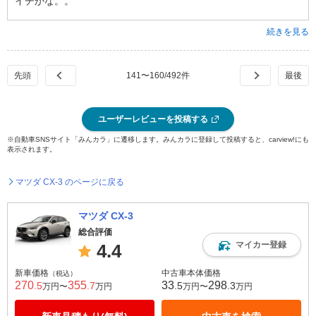
イチかな。。
続きを見る
141
〜
160
/
492
件
ユーザーレビューを投稿する
※自動車SNSサイト「みんカラ」に遷移します。みんカラに登録して投稿すると、carview!にも
表示されます。
マツダ CX-3 のページに戻る
マツダ CX-3
総合評価
マイカー登録
4.4
新車価格
中古車本体価格
（税込）
270
355
33
298
.5
.7
.5
.3
万円〜
万円
万円〜
万円