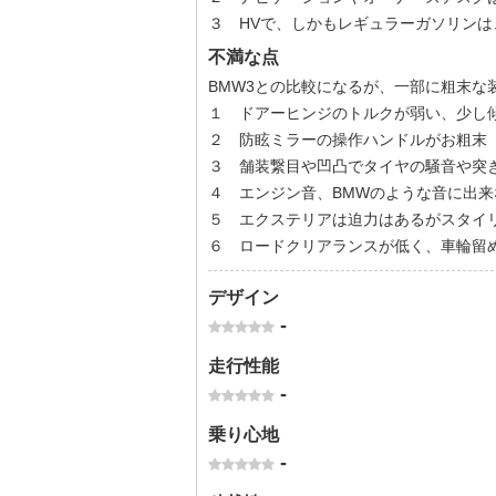
３ HVで、しかもレギュラーガソリンは
不満な点
BMW3との比較になるが、一部に粗末な
１ ドアーヒンジのトルクが弱い、少し
２ 防眩ミラーの操作ハンドルがお粗末
３ 舗装繋目や凹凸でタイヤの騒音や突
４ エンジン音、BMWのような音に出来
５ エクステリアは迫力はあるがスタイ
６ ロードクリアランスが低く、車輪留
デザイン
-
走行性能
-
乗り心地
-