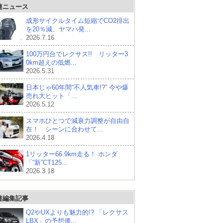
連ニュース
成形サイクルタイム短縮でCO2排出
を20％減、ヤマハ発...
2026.7.16
100万円台でレクサス!! リッター3
0km超えの低燃...
2026.5.31
日本じゃ60年間“不人気車!?” 今や爆
売れ大ヒット「...
2026.5.12
スマホひとつで減衰力調整が自由自
在！ シーンに合わせて...
2026.4.18
1リッター66.9km走る！ ホンダ
「“新”CT125...
2026.3.18
連編集記事
Q2やUXよりも魅力的!? 「レクサス
LBX」の予想価...