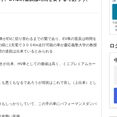
ユ
※
がEVに切り替わるまでの繋であり、EV車の普及は時間を
の様に1充電で３００Km走行可能の車が慶応義塾大学の教授
ロ
望の道筋は出来ているとみられる
きが出来、HV車としての価値は高く、ミニプレミアムカー
も悪くもなるであろうが現状はこれで良し（上出来）とし
りもしっかりしていて、この手の車にパフォーマンスダンパ
は有難い装備