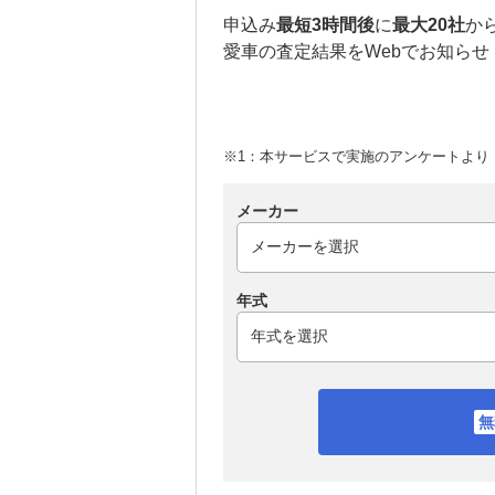
申込み
最短3時間後
に
最大20社
か
愛車の査定結果をWebでお知らせ
※1：本サービスで実施のアンケートより （
メーカー
年式