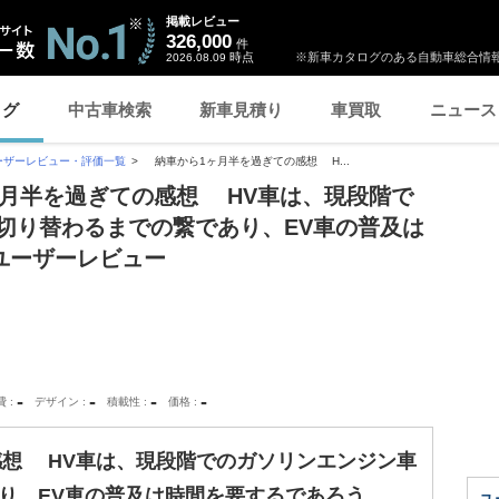
掲載レビュー
326,000
件
時点
※新車カタログのある自動車総合情報
2026.08.09
ログ
中古車検索
新車見積り
車買取
ニュース
ーザーレビュー・評価一覧
納車から1ヶ月半を過ぎての感想 H...
1ヶ月半を過ぎての感想 HV車は、現段階で
切り替わるまでの繋であり、EV車の普及は
ユーザーレビュー
-
-
-
-
費
デザイン
積載性
価格
想 HV車は、現段階でのガソリンエンジン車
り、EV車の普及は時間を要するであろう、