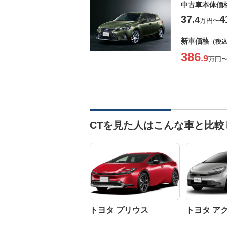
中古車本体価
37
4
.4
万円
〜
新車価格
（税
386
.9
万円
CTを見た人はこんな車と比較
トヨタ プリウス
トヨタ ア