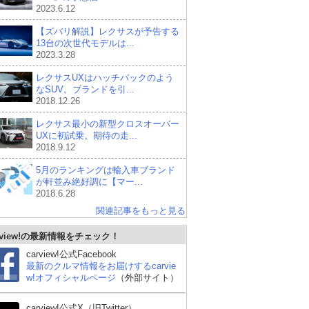
2023.6.12
【ズバリ解説】レクサスが予告する
13台の次世代モデルは...
2023.3.28
レクサスUXはハッチバックのよう
なSUV。ブランドを引...
2018.12.26
レクサス最小の新型クロスオーバー
UXに初試乗。期待の走...
2018.9.12
5月のランキングは輸入車ブランド
が軒並み絶好調に【マー...
2018.6.28
関連記事をもっと見る
rview!の最新情報をチェック！
carview!公式Facebook
最新のクルマ情報をお届けするcarvie
w!オフィシャルページ
（外部サイト）
carview!公式X（旧Twitter）