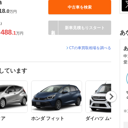
格
中古車を検索
18
.0
万円
込）
新車見積もりスタート
488
あ
.1
〜
万円
CTの車買取相場を調べる
申
愛
しています
Nex
t
※
クア
ホンダ フィット
ダイハツ ムーヴ