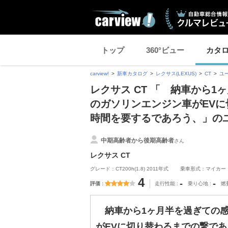
トップ
360°ビュー
カタ
carview!
新車カタログ
レクサス(LEXUS)
CT
ユ
レクサス CT 「 納車から
のガソリンエンジン車がEVに
時間を要するであろう、」の
中期高齢者から後期高齢者
さん
レクサス CT
グレード：CT200h(1.8) 2011年式
乗車形式：マイカー
4
-
-
評価
走行性能
乗り心地
燃
納車から1ヶ月半を過ぎての感
がEVに切り替わるまでの繋であ