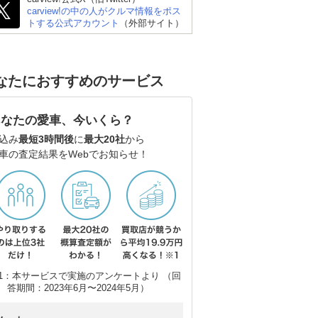
carview!の中の人がクルマ情報をポス
トする公式アカウント
（外部サイト）
なたにおすすめのサービス
あなたの愛車、今いくら？
込み
最短3時間後
に
最大20社
から
車の査定結果をWebでお知らせ！
1：本サービスで実施のアンケートより （回
答期間：2023年6月〜2024年5月）
スズキ アルト
スズキ スイフト
ス