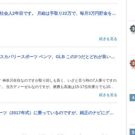
毎月3万円貯金をしているため、実質手取りは17〜18万です。 実家暮らしで毎月固定費で掛かるのは、下記です。 ...
続きを見る
この3つだとどれが良いと思いますか？ 子ども2人の4人家族で使う予定です。 新車か中古かは悩んでいます。
す 神奈川在住なのですが取り回しも良く、いざと言う時の7人乗りですの
 当方ディーゼルなのですが、燃費も高速は15-17位街乗りでも10を
思います。 それに私もGLBも候補に入ったのですが優越感的にはこちら
続きを見る
、現行の型しか乗って...
、純正のナビにグーグルマップを映す方法を探しています。詳しい方や知っている方がいましたら教えて欲しいです。