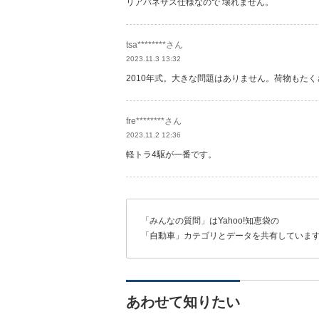
リアバネサス仕様なので 壊れません。
tsa********さん
2023.11.3 13:32
2010年式。大きな問題はありません。荷物もた
fre********さん
2023.11.2 12:36
軽トラ4駆が一番です。
「みんなの質問」はYahoo!知恵袋の
「自動車」カテゴリとデータを共有していま
あわせて知りたい