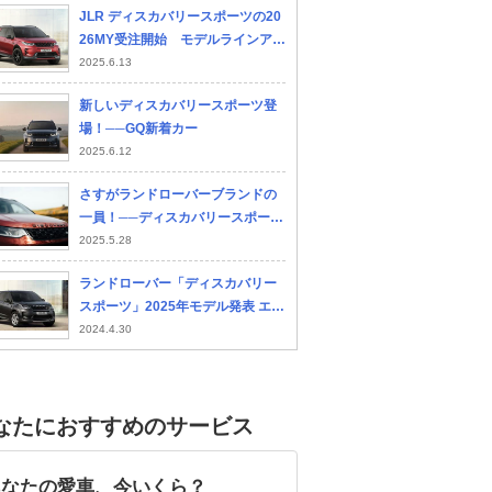
JLR ディスカバリースポーツの20
26MY受注開始 モデルラインアッ
プの刷新で3グレードに
2025.6.13
新しいディスカバリースポーツ登
場！──GQ新着カー
2025.6.12
スバル フォレスター
トヨタ ハリアーハイブ
マツ
さすがランドローバーブランドの
リッド
一員！──ディスカバリースポーツ
ダイナミックHSE P300e試乗記
2025.5.28
ランドローバー「ディスカバリー
スポーツ」2025年モデル発表 エン
トリーグレードを新導入
2024.4.30
なたにおすすめのサービス
あなたの愛車、今いくら？