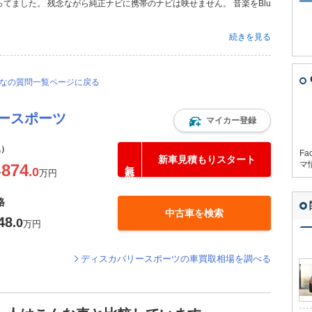
てました。 残念ながら純正ナビに携帯のナビは映せません。 音楽をBlu
続きを見る
んなの質問一覧ページに戻る
ースポーツ
マイカー登録
込）
Fa
新車見積もりスタート
マ
874
.0
〜
万円
格
中古車を検索
48
.0
万円
ディスカバリースポーツの車買取相場を調べる