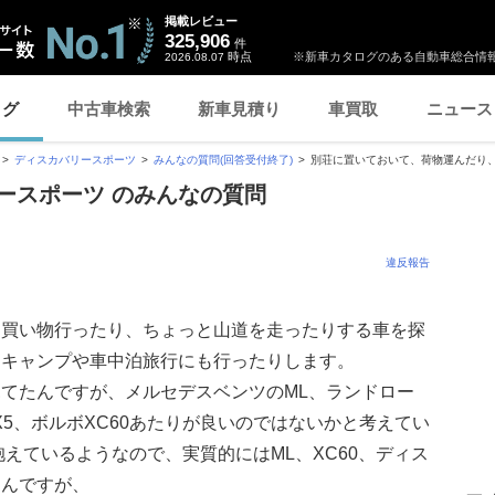
掲載レビュー
325,906
件
時点
※新車カタログのある自動車総合情報
2026.08.07
ログ
中古車検索
新車見積り
車買取
ニュース
ディスカバリースポーツ
みんなの質問(回答受付終了)
別荘に置いておいて、荷物運んだり、買
ースポーツ のみんなの質問
違反報告
、買い物行ったり、ちょっと山道を走ったりする車を探
にキャンプや車中泊旅行にも行ったりします。
てたんですが、メルセデスベンツのML、ランドロー
5、ボルボXC60あたりが良いのではないかと考えてい
えているようなので、実質的にはML、XC60、ディス
なんですが、