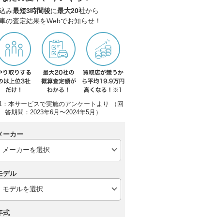
込み
最短3時間後
に
最大20社
から
車の査定結果をWebでお知らせ！
1：本サービスで実施のアンケートより （回
答期間：2023年6月〜2024年5月）
メーカー
モデル
年式