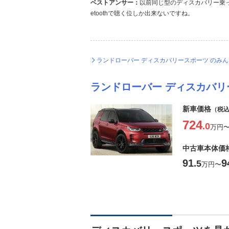
ベストアンサー：
以前同じ型のディスカバリー乗っ
etoothで聴く位しか出来ないですね。
ランドローバー ディスカバリースポーツ のみ
ランドローバー ディスカバリ
新車価格
（税
724
.0
万円
中古車本体価
91
9
.5
万円
〜