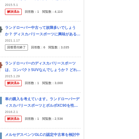
らくらいになりますか？
2015.5.1
解決済み
回答数：
1
閲覧数：
4,110
ランドローバー中古って故障多いでしょう
か？ ディスカバリースポーツに興味があるで
すが、新車は買えないので中古見てて、良い
2021.1.17
なぁと思ったのは7万キロ走行車なんです。
回答受付終了
回答数：
6
閲覧数：
3,035
ランドローバーのディスカバリースポーツ
は、コンパクトSUVなんでしょうか？ どれく
らいの大きさですか？レクサスRX？NXくら
2015.1.29
い？
解決済み
回答数：
1
閲覧数：
3,000
車の購入を考えています。ランドローバーデ
ィスカバリースポーツとボルボXC90を性
能、燃費などで比較するのはやめて別に考え
2016.2.1
た方がよいでしょうか？
解決済み
回答数：
1
閲覧数：
2,536
メルセデスベンツGLCの認定中古車を検討中