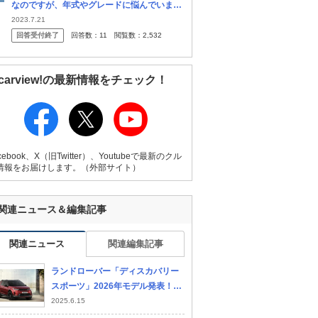
なのですが、年式やグレードに悩んでいま
す。 新モデルが発売されている中で、前モデ
2023.7.21
ルの後期（AMGラインなど）を600万前後で
回答受付終了
回答数：
11
閲覧数：
2,532
購入するのはやめておいた方が...
carview!の最新情報をチェック！
cebook、X（旧Twitter）、Youtubeで最新のクル
情報をお届けします。（外部サイト）
関連ニュース＆編集記事
関連ニュース
関連編集記事
ランドローバー「ディスカバリー
スポーツ」2026年モデル発表！
進化したPHEVで環境性能と個性
2025.6.15
を両立