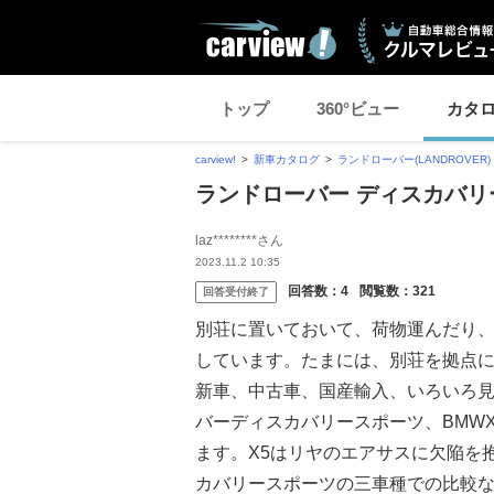
トップ
360°ビュー
カタ
carview!
新車カタログ
ランドローバー(LANDROVER)
ランドローバー ディスカバリ
laz********さん
2023.11.2 10:35
回答数：
4
閲覧数：
321
回答受付終了
別荘に置いておいて、荷物運んだり
しています。たまには、別荘を拠点
新車、中古車、国産輸入、いろいろ見
バーディスカバリースポーツ、BMWX
ます。X5はリヤのエアサスに欠陥を抱
カバリースポーツの三車種での比較