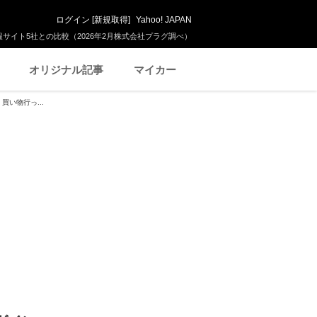
ログイン
[
新規取得
]
Yahoo! JAPAN
サイト5社との比較（2026年2月株式会社プラグ調べ）
オリジナル記事
マイカー
い物行っ...