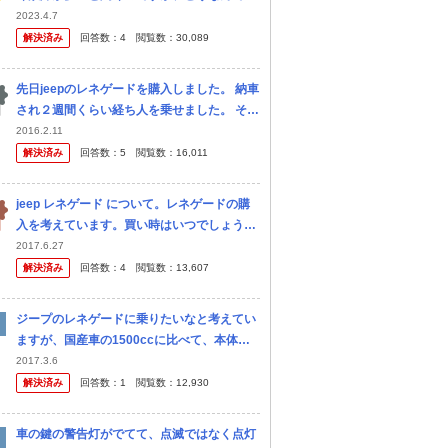
ょうか？？ やはり、そういった故障に備えて
2023.4.7
保証は付けようと思っていますが、どういっ
解決済み
回答数：
4
閲覧数：
30,089
たものがオススメ等ありますか？ また
先日jeepのレネゲードを購入しました。 納車
され２週間くらい経ち人を乗せました。 その
ときからですが、ブレーキ音が気になり始め
2016.2.11
ました。１人のときは目立たないのですが、
解決済み
回答数：
5
閲覧数：
16,011
人が乗るとキー キーと音...
jeep レネゲード について。レネゲードの購
入を考えています。買い時はいつでしょう
か？レネゲードの評価、これから安くなるの
2017.6.27
か、納車まで数ヶ月かかるのか、など意見を
解決済み
回答数：
4
閲覧数：
13,607
頂けたらと思います。
ジープのレネゲードに乗りたいなと考えてい
ますが、国産車の1500ccに比べて、本体価
格以外に維持費が相当かかりますか？ 燃費も
2017.3.6
さほど気にはしませんが、車検費用や車両保
解決済み
回答数：
1
閲覧数：
12,930
険など差が出てきますでしょうか？
車の鍵の警告灯がでてて、点滅ではなく点灯