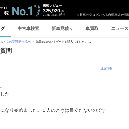
掲載レビュー
325,920
件
時点
※新車カタログのある自動車総合情報
2026.08.08
ログ
中古車検索
新車見積り
車買取
ニュース
みんなの質問(解決済み)
先日jeepのレネゲードを購入しました。 ...
の質問
違反報告
た。
ました。
気になり始めました。１人のときは目立たないのです