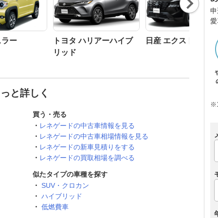
t
申
愛
スラー
トヨタ ハリアーハイブ
日産 エクストレイル
リッド
もっと詳しく
※
買う・売る
レネゲードの中古車情報を見る
レネゲードの中古車相場情報を見る
レネゲードの新車見積りをする
レネゲードの買取相場を調べる
似たタイプの車種を探す
SUV・クロカン
ハイブリッド
低燃費車