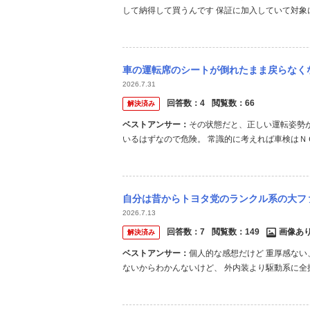
して納得して買うんです 保証に加入していて対
車の運転席のシートが倒れたまま戻らなくなってしまいました。この状態で車検には通ります
2026.7.31
回答数：
4
閲覧数：
66
解決済み
ベストアンサー：
その状態だと、正しい運転姿勢
いるはずなので危険。 常識的に考えれば車検はＮ
自分は昔からトヨタ党のランクル系の大ファンです。再販70・300・250と強い憧れが
2026.7.13
回答数：
7
閲覧数：
149
画像あ
解決済み
ベストアンサー：
個人的な感想だけど 重厚感ない
ないからわかんないけど、 外内装より駆動系に全
ので違和感） ジムニーとはまた違うし、、 浮き