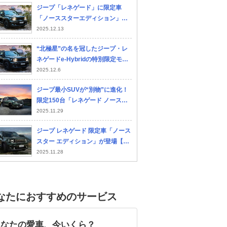
ジープ「レネゲード」に限定車
力超え”の1.3L「直4ターボ」搭載
「ノーススターエディション」
のジープ「新モデル」登場
シートに耐久性3倍の素材を採用
2025.12.13
“北極星”の名を冠したジープ・レ
ネゲードe-Hybridの特別限定モデ
ルが日本上陸
2025.12.6
ジープ最小SUVが“別物”に進化！
限定150台「レネゲード ノースス
ター エディション」は新色×専用
2025.11.29
装備で魅力アップ
ジープ レネゲード 限定車「ノース
スター エディション」が登場【3
倍の耐久性を持つシートなど、特
2025.11.28
別装備が充実】
なたにおすすめのサービス
あなたの愛車、今いくら？