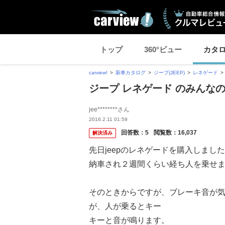
トップ
360°ビュー
カタ
carview!
新車カタログ
ジープ(JEEP)
レネゲード
ジープ レネゲード のみんな
jee********さん
2016.2.11 01:59
回答数：
5
閲覧数：
16,037
解決済み
先日jeepのレネゲードを購入しまし
納車され２週間くらい経ち人を乗せ
そのときからですが、ブレーキ音が
が、人が乗るとキー
キーと音が鳴ります。