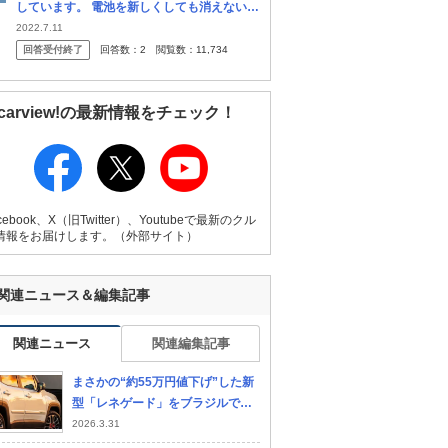
しています。 電池を新しくしても消えないの
ですが どういう意味でしょうか。 詳しい方
2022.7.11
お願いします ジープレネゲードです
回答受付終了
回答数：
2
閲覧数：
11,734
carview!の最新情報をチェック！
cebook、X（旧Twitter）、Youtubeで最新のクル
情報をお届けします。（外部サイト）
関連ニュース＆編集記事
関連ニュース
関連編集記事
まさかの“約55万円値下げ”した新
型「レネゲード」をブラジルで発
表！ トヨタ「ヤリスクロス」サイ
2026.3.31
ズの4.2m級ボディ採用！ “170馬