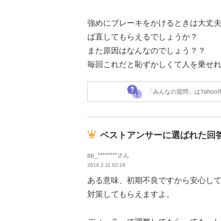
強めにブレーキをかけるときは大丈
ば直してもらえるでしょうか？
また原因はなんなのでしょう？？
毎回これだと恥ずかしくて人を乗せれま
「みんなの質問」はYaho
ベストアンサーに選ばれた回
pp_********さん
2016.2.11 02:19
ある意味、初期不良ですから安心し
対策してもらえますよ。