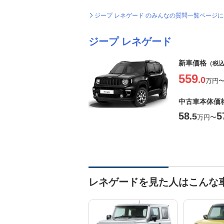
ジープ レネゲード のみんなの質問一覧ページ
ジープ レネゲード
新車価格
（税
559
.0
万円
中古車本体価
58
5
.5
万円
〜
レネゲードを見た人はこんな