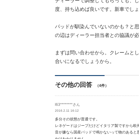
ディーラーで調整してもらっても、
度、持ち込めば良いです。新車でし
パッドが馴染んでいないのかも？と
の辺はディーラー担当者との協議が
まずは問い合わせから。クレームと
合いになるでしょうから。
その他の回答
（4件）
l63********さん
2016.2.11 16:12
多分その状態が普通です。
レネゲードはジープだけどイタリア製ですから欧
音が嫌なら国産パッドで鳴かないって物のあると
かはわかりません。