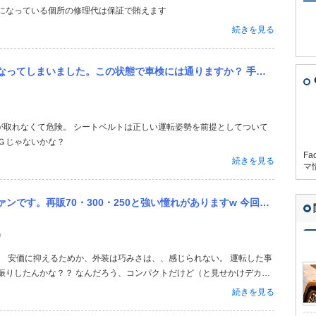
象になっている個所の修理代は保証で賄えます
続きを見る
か？ 手動でリクライニングするタイプのシートになります。完全にフラットにはなってないのでクッションを挟むなどし...
が取れなくて危険。 シートベルトは正しい運転姿勢を前提としてついて
Ｇじゃないかな？
Fa
続きを見る
マ
ありますw 今回のランクルFJも大変興味があり かっこいいんだろうな〜って思ってました... つい先日、停車し...
り
、 安価に抑えるためか、外装は巧みさは、、感じられない。 運転した事
振りしたんかな？？ なんだろう、コンパクトだけど（と見せかけデカい
足ながらオーラを放つ玩具感
続きを見る