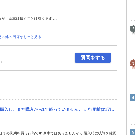
うが、基本は鳴くことは有りますよ。
その他の回答をもっと見る
質問をする
す。
 走行距離は1万キロで買って1万8千キロ位まで走りました。 先日、Jeep専門店でオイル交換をお願いしたところ...
はその状態を買う行為です 新車ではありませんから 購入時に状態を確認