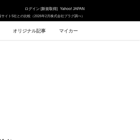
ログイン
[
新規取得
]
Yahoo! JAPAN
サイト5社との比較（2026年2月株式会社プラグ調べ）
オリジナル記事
マイカー