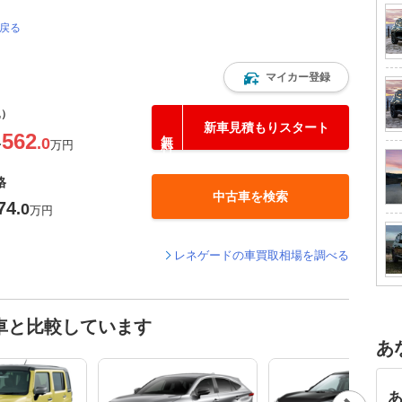
に戻る
マイカー登録
込）
新車見積もりスタート
562
.0
〜
万円
格
中古車を検索
74
.0
万円
レネゲードの車買取相場を調べる
車と比較しています
あ
Nex