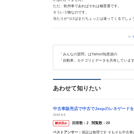
ただ、欧州車であればそれは極普通です。
そういう物なのです。
当たりがつけばまだちょっとは違ってくるでしょ
「みんなの質問」はYahoo!知恵袋の
「自動車」カテゴリとデータを共有していま
あわせて知りたい
中古車販売店で中古でJeepのレネゲードを購入し、まだ購入から1年経っていません。
2026.8.6
回答数：
2
閲覧数：
20
解決済み
ベストアンサー：
保証は無理です そもそも中古車