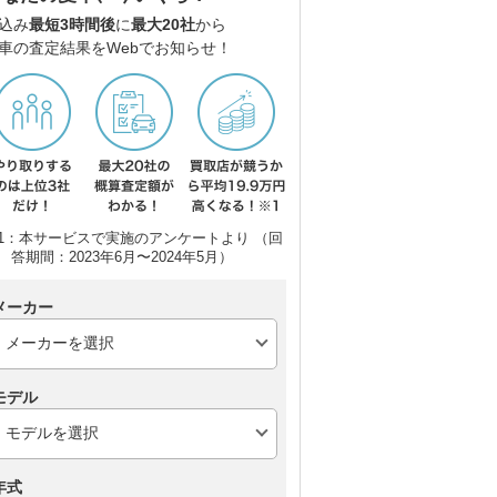
込み
最短3時間後
に
最大20社
から
車の査定結果をWebでお知らせ！
トヨタ ランドクルーザ
スバル フォレスター
ト
ー300
1：本サービスで実施のアンケートより （回
答期間：2023年6月〜2024年5月）
メーカー
モデル
年式