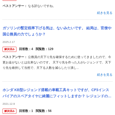
ベストアンサー：
なる訳ないですね。
続きを見る
ガソリンの暫定税率下げる気は、ないみたいです。 結局は、官僚や
国公務員の力でしょうか？
2025.2.17
回答数：
4
閲覧数：
129
解決済み
ベストアンサー：
公務員の天下り先を確保するために使ってきましたので、今
更お金がないとは出来ないのです。 天下り先を作った人がレジェンドで、天下
り先を維持して当然で、天下る人数を減らしたり潰し...
続きを見る
ホンダ KB型レジェンド搭載の車載工具キットですが、CP3インス
パイアのスペアタイヤに綺麗にフィットしますか？ レジェンドのス
ペアタイヤのホイールはアルミ製で、インスパイアはスチールなの
2021.12.9
です。
回答数：
1
閲覧数：
56
解決済み