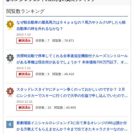
閲覧数ランキング
なぜ軽自動車の最高馬力は６４ｐｓなの？馬力やトルクUPしたら軽
自動車の枠を外れるなかな？
2010.7.10
解決済み
回答数：
7
閲覧数：
76,871
渋滞時自動で停車してくれる全車速追従機能付クルーズコントロール
がある車種は現在何があるでしょうか？ 本体価格700万円以下、オプ
ション設定可でお願いします。 ・アイサイト(Ver.3)搭載のス...
2015.7.21
解決済み
回答数：
3
閲覧数：
46,410
スタッドレスタイヤにチェーン巻くのっておかしいのですか？ ２月
にレンタカーでスキーに行くので大学の生協で申し込んでいたのです
が レンタカーの受付の人に「スタッドレスにチェーンなんて聞いた
2010.12.31
解決済み
回答数：
10
閲覧数：
40,665
こと...
新劇場版イニシャルＤレジェンド3に出て来るオレンジの86は誰か分
かる方教えてもらえませんか？今まで出てきたキャラクターなのか声