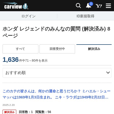
carview!
検索
通知
i
ログイン
ID新規取得
ホンダ レジェンドのみんなの質問 (解決済み) 8
ページ
すべて
回答受付中
解決済み
1,636
件中71～80件を表示
このカテの皆さんは、何かの運命と思うだろか？ ミハエル・シュー
マッハは1969年1月3日生まれ。 ニキ・ラウダは1949年2月22日生
まれ。 野田樹潤は2006年2月2日生まれ。 アラン...
2025.2.20
回答数：
1
閲覧数：
56
解決済み