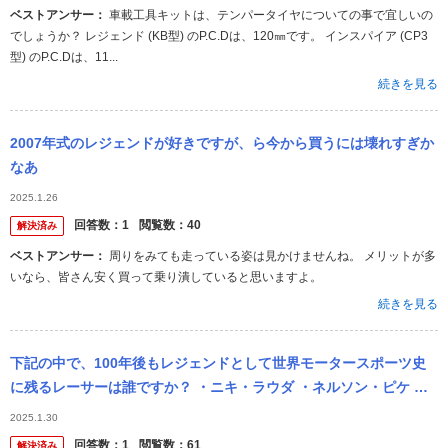
ベストアンサー：
車載工具キットは、テンパータイヤについての事で宜しいの
でしょうか？ レジェンド (KB型) のP.C.Dは、120㎜です。 インスパイア (CP3
型) のP.C.Dは、11...
続きを見る
2007年式のレジェンドが好きですが、ら今から買うには壊れすぎか
なあ
2025.1.26
回答数：
1
閲覧数：
40
解決済み
ベストアンサー：
周りをみても走っている姿は見かけませんね。 メリットが多
いなら、皆さん安く買って乗り潰していると思いますよ。
続きを見る
下記の中で、100年後もレジェンドとして世界モータースポーツ史
に残るレーサーは誰ですか？ ・ニキ・ラウダ ・ネルソン・ピケ ・
アイルトン・セナ ・アラン・プロスト ・岩城滉一 ・ミハエル・
2025.1.30
シ...
回答数：
1
閲覧数：
61
解決済み