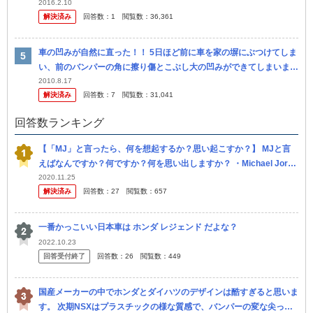
優は有名な人がやっていたのか？わかればお願いします。
2016.2.10
解決済み
回答数：
1
閲覧数：
36,361
車の凹みが自然に直った！！ 5日ほど前に車を家の塀にぶつけてしま
い、前のバンパーの角に擦り傷とこぶし大の凹みができてしまいまし
た。 それが今日改めてその個所を確認したら、凹みがほとんど無く
2010.8.17
解決済み
回答数：
7
閲覧数：
31,041
なって...
回答数ランキング
【「MJ」と言ったら、何を想起するか？思い起こすか？】 MJと言
えばなんですか？何ですか？何を思い出しますか？ ・Michael Jorda
n（マイケル ジョーダン）「NBAの伝説的ヒーロー。...
2020.11.25
解決済み
回答数：
27
閲覧数：
657
一番かっこいい日本車は ホンダ レジェンド だよな？
2022.10.23
回答受付終了
回答数：
26
閲覧数：
449
国産メーカーの中でホンダとダイハツのデザインは酷すぎると思いま
す。 次期NSXはプラスチックの様な質感で、バンパーの変な尖った