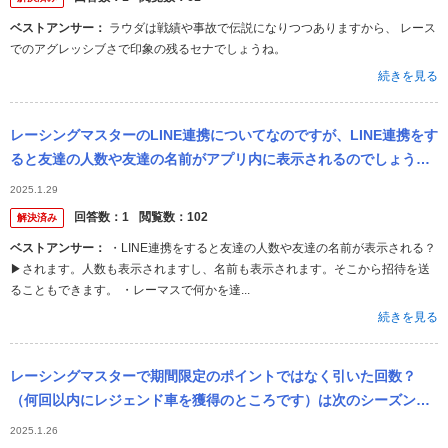
ベストアンサー：
ラウダは戦績や事故で伝説になりつつありますから、 レース
でのアグレッシブさで印象の残るセナでしょうね。
続きを見る
レーシングマスターのLINE連携についてなのですが、LINE連携をす
ると友達の人数や友達の名前がアプリ内に表示されるのでしょう
か？ またLINEと連携したら、レーマスで何かする度に（ガチャでレ
2025.1.29
ジ...
回答数：
1
閲覧数：
102
解決済み
ベストアンサー：
・LINE連携をすると友達の人数や友達の名前が表示される？
▶︎されます。人数も表示されますし、名前も表示されます。そこから招待を送
ることもできます。 ・レーマスで何かを達...
続きを見る
レーシングマスターで期間限定のポイントではなく引いた回数？
（何回以内にレジェンド車を獲得のところです）は次のシーズンに
もそのまま回数は引き継がれるのでしょうか？
2025.1.26