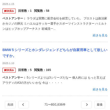
ン・セナ ・アラン・プロスト ・ミハエル・シューマッハ ・ルイ
2025.1.15
ス・...
回答数：
1
閲覧数：
58
解決済み
ベストアンサー：
ラウダは実際に航空会社を経営していた。 プロストは政治家
かカジノの胴元 ミハエルはサッカー選手かスポーツインストラクター ハミルト
ンはヒップホップアーチスト 岩城滉一...
続きを見る
BMW５シリーズとホンダレジェンドどちらが自家用車として欲しい
ですか。
2025.1.10
回答数：
5
閲覧数：
165
解決済み
ベストアンサー：
5シリーズよりは3シリーズだなー 個人的には もっと言えば
アウディのA3の方がいいかな 今は・・・・・
続きを見る
71
〜
80
/
1,636
件