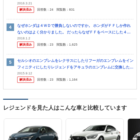
装飾は何の意味があるのかわかりません。 Aピラーからフロ ントま
2016.3.21
解決済み
回答数：
24
閲覧数：
831
で...
なぜホンダは４ＷＤで勝負しないのですか。 ホンダがＦＦしか作れ
ないのはよく分かりました。 だったらなぜＦＦをベースにした４Ｗ
Ｄで勝負しないのですか。 なぜシビックtypeＲを４ＷＤにしないの
2018.1.2
解決済み
回答数：
23
閲覧数：
1,625
で...
セルシオのエンブレムをレクサスにしたりフーガのエンブレムをイン
フィニティにしたりレジェンドをアキュラのエンブレムに交換したり
する車をよく見ます。 あれって恥ずかしくないんでしょう か？ 私
2015.9.12
解決済み
回答数：
23
閲覧数：
1,164
な...
レジェンドを見た人はこんな車と比較しています