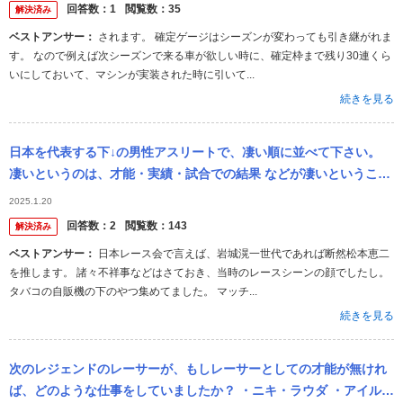
回答数：
1
閲覧数：
35
解決済み
ベストアンサー：
されます。 確定ゲージはシーズンが変わっても引き継がれま
す。 なので例えば次シーズンで来る車が欲しい時に、確定枠まで残り30連くら
いにしておいて、マシンが実装された時に引いて...
続きを見る
日本を代表する下↓の男性アスリートで、凄い順に並べて下さい。
凄いというのは、才能・実績・試合での結果 などが凄いということ
です。 ◎北島康介（水泳）。 アテネオリンピックと北京オリンピッ
2025.1.20
ク...
回答数：
2
閲覧数：
143
解決済み
ベストアンサー：
日本レース会で言えば、岩城滉一世代であれば断然松本恵二
を推します。 諸々不祥事などはさておき、当時のレースシーンの顔でしたし。
タバコの自販機の下のやつ集めてました。 マッチ...
続きを見る
次のレジェンドのレーサーが、もしレーサーとしての才能が無けれ
ば、どのような仕事をしていましたか？ ・ニキ・ラウダ ・アイルト