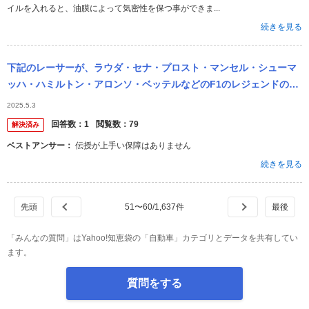
イルを入れると、油膜によって気密性を保つ事ができま...
続きを見る
下記のレーサーが、ラウダ・セナ・プロスト・マンセル・シューマ
ッハ・ハミルトン・アロンソ・ベッテルなどのF1のレジェンドの名
レーサーから マンツーマンでそのドライビング・テクニックを伝授
2025.5.3
されてい...
回答数：
1
閲覧数：
79
解決済み
ベストアンサー：
伝授が上手い保障はありません
続きを見る
51
〜
60
/
1,637
件
「みんなの質問」はYahoo!知恵袋の「自動車」カテゴリとデータを共有してい
ます。
質問をする