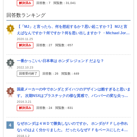
解決済み
回答数：
7
閲覧数：
31,041
なって...
回答数ランキング
【「MJ」と言ったら、何を想起するか？思い起こすか？】 MJと言
えばなんですか？何ですか？何を思い出しますか？ ・Michael Jorda
n（マイケル ジョーダン）「NBAの伝説的ヒーロー。...
2020.11.25
解決済み
回答数：
27
閲覧数：
657
一番かっこいい日本車は ホンダ レジェンド だよな？
2022.10.23
回答受付終了
回答数：
26
閲覧数：
449
国産メーカーの中でホンダとダイハツのデザインは酷すぎると思いま
す。 次期NSXはプラスチックの様な質感で、バンパーの変な尖った
装飾は何の意味があるのかわかりません。 Aピラーからフロ ントま
2016.3.21
解決済み
回答数：
24
閲覧数：
831
で...
なぜホンダは４ＷＤで勝負しないのですか。 ホンダがＦＦしか作れ
ないのはよく分かりました。 だったらなぜＦＦをベースにした４Ｗ
Ｄで勝負しないのですか。 なぜシビックtypeＲを４ＷＤにしないの
2018.1.2