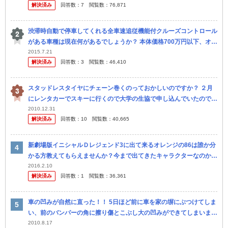
解決済み
回答数：
7
閲覧数：
76,871
渋滞時自動で停車してくれる全車速追従機能付クルーズコントロール
がある車種は現在何があるでしょうか？ 本体価格700万円以下、オプ
ション設定可でお願いします。 ・アイサイト(Ver.3)搭載のス...
2015.7.21
解決済み
回答数：
3
閲覧数：
46,410
スタッドレスタイヤにチェーン巻くのっておかしいのですか？ ２月
にレンタカーでスキーに行くので大学の生協で申し込んでいたのです
が レンタカーの受付の人に「スタッドレスにチェーンなんて聞いた
2010.12.31
解決済み
回答数：
10
閲覧数：
40,665
こと...
新劇場版イニシャルＤレジェンド3に出て来るオレンジの86は誰か分
かる方教えてもらえませんか？今まで出てきたキャラクターなのか声
優は有名な人がやっていたのか？わかればお願いします。
2016.2.10
解決済み
回答数：
1
閲覧数：
36,361
車の凹みが自然に直った！！ 5日ほど前に車を家の塀にぶつけてしま
い、前のバンパーの角に擦り傷とこぶし大の凹みができてしまいまし
た。 それが今日改めてその個所を確認したら、凹みがほとんど無く
2010.8.17