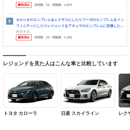
解決済み
回答数：
23
閲覧数：
1,625
で...
セルシオのエンブレムをレクサスにしたりフーガのエンブレムをイン
フィニティにしたりレジェンドをアキュラのエンブレムに交換したり
する車をよく見ます。 あれって恥ずかしくないんでしょう か？ 私
2015.9.12
解決済み
回答数：
23
閲覧数：
1,164
な...
レジェンドを見た人はこんな車と比較しています
トヨタ カローラ
日産 スカイライン
レク