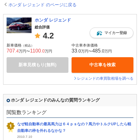
ホンダ レジェンド のページに戻る
ホンダ レジェンド
総合評価
マイカー登録
4.2
新車価格
中古車本体価格
（税込）
707
1100
33
485
.4
.0
.0
.0
万円〜
万円
万円〜
万円
新車見積もり(無料)
中古車を検索
レジェンドの車買取相場を調べる
ホンダ レジェンドのみんなの質問ランキング
閲覧数ランキング
なぜ軽自動車の最高馬力は６４ｐｓなの？馬力やトルクUPしたら軽
自動車の枠を外れるなかな？
2010.7.10