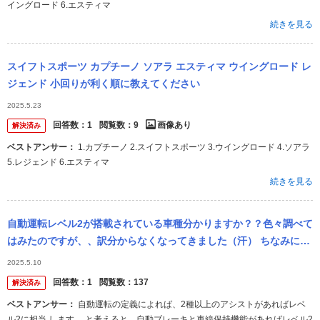
イングロード 6.エスティマ
続きを見る
スイフトスポーツ カプチーノ ソアラ エスティマ ウイングロード レ
ジェンド 小回りが利く順に教えてください
2025.5.23
回答数：
1
閲覧数：
9
画像あり
解決済み
ベストアンサー：
1.カプチーノ 2.スイフトスポーツ 3.ウイングロード 4.ソアラ
5.レジェンド 6.エスティマ
続きを見る
自動運転レベル2が搭載されている車種分かりますか？？色々調べて
はみたのですが、、訳分からなくなってきました（汗） ちなみに
（高速道路でだと思いますが）ハンズオフできるものできないもの
2025.5.10
も知っていた...
回答数：
1
閲覧数：
137
解決済み
ベストアンサー：
自動運転の定義によれば、2種以上のアシストがあればレベ
ル2に相当 します。 と考えると、自動ブレーキと車線保持機能があればレベル2