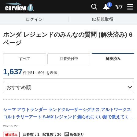
carview!
検索
通知
i
ログイン
ID新規取得
ホンダ レジェンドのみんなの質問 (解決済み) 6
ページ
すべて
回答受付中
解決済み
1,637
件中51～60件を表示
シーマ アウトランダー ランドクルーザーシグナス アルトワークス
コルトラリーアート S-MX レジェンド 煽られにくい順で教えてくだ
さい
2025.5.27
回答数：
1
閲覧数：
20
画像あり
解決済み