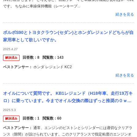
です。 ちなみに車線保持機能（レーンキープ...
続きを見る
ボルボS90とトヨタクラウン(セダン)とホンダレジェンドどちらが自
家用車として欲しいですか。
2025.4.27
回答数：
8
閲覧数：
143
解決済み
ベストアンサー：
ホンダ レジェンド KC2
続きを見る
オイルについて質問です。 KB1レジェンド（H18年車、走行19万キ
ロ）に乗っています。今までオイル交換の際はずっと推奨の０ｗ２
０を入れていましたが、距離を走っている車は５ｗ３０くらいにし
2025.5.3
た方が...
回答数：
1
閲覧数：
60
解決済み
ベストアンサー：
通常、エンジンのピストンとシリンダーには適切なクリアラ
ンス（隙間）が設けられています。このクリアランスで指定粘度のエンジンオ