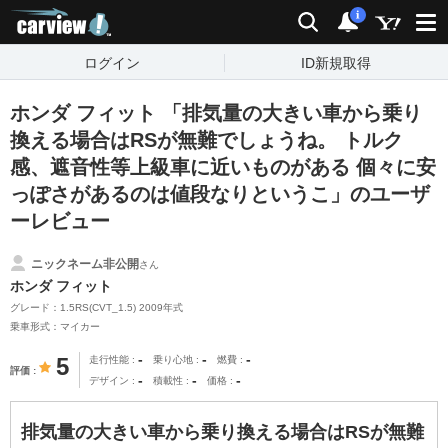
carview!
検索
通知
i
ログイン
ID新規取得
ホンダ フィット 「排気量の大きい車から乗り
換える場合はRSが無難でしょうね。 トルク
感、遮音性等上級車に近いものがある 個々に安
っぽさがあるのは値段なりというこ」のユーザ
ーレビュー
ニックネーム非公開
さん
ホンダ フィット
グレード：1.5RS(CVT_1.5) 2009年式
乗車形式：マイカー
-
-
-
5
走行性能
乗り心地
燃費
評価
-
-
-
デザイン
積載性
価格
排気量の大きい車から乗り換える場合はRSが無難