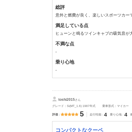
総評
意外と燃費が良く、楽しいスポーツカー
満足している点
ヒューンと鳴るツインキャブの吸気音が
不満な点
-
乗り心地
-
toshi2015
さん
グレード：Si(MT_1.6) 1987年式
乗車形式：マイカー
5
4
4
評価
走行性能
乗り心地
コンパクトなクーペ