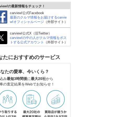
rview!の最新情報をチェック！
carview!公式Facebook
最新のクルマ情報をお届けするcarvie
w!オフィシャルページ
（外部サイト）
carview!公式X（旧Twitter）
carview!の中の人がクルマ情報をポス
トする公式アカウント
（外部サイト）
なたにおすすめのサービス
あなたの愛車、今いくら？
込み
最短3時間後
に
最大20社
から
車の査定結果をWebでお知らせ！