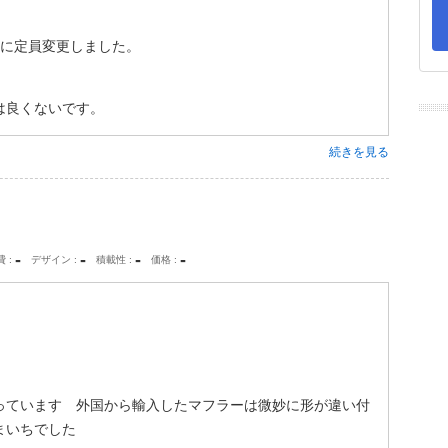
車に定員変更しました。
は良くないです。
続きを見る
-
-
-
-
費
デザイン
積載性
価格
っています 外国から輸入したマフラーは微妙に形が違い付
まいちでした