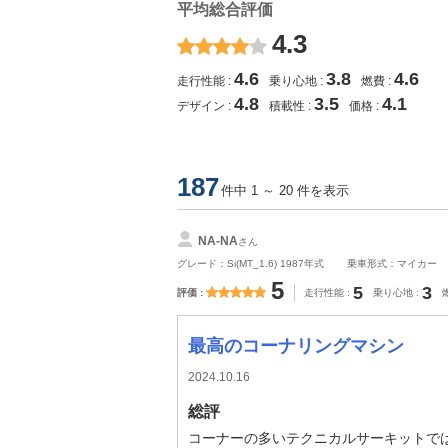
平均総合評価
4.3
4.6
3.8
4.6
走行性能
乗り心地
燃費
4.8
3.5
4.1
デザイン
積載性
価格
187
件中 1 ～ 20 件を表示
NA-NA
さん
グレード：Si(MT_1.6) 1987年式
乗車形式：マイカー
5
5
3
評価
走行性能
乗り心地
最高のコーナリングマシン
2024.10.16
総評
コーナーの多いテクニカルサーキットで