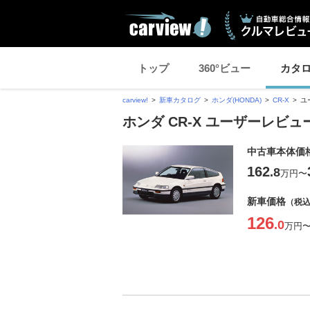
トップ
360°ビュー
カタ
carview!
新車カタログ
ホンダ(HONDA)
CR-X
ユ
ホンダ CR-X ユーザーレビ
中古車本体価
162
.8
万円
〜
新車価格
（税
126
.0
万円