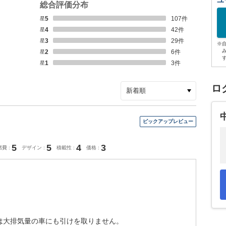
ユ
総合評価分布
星5
107
件
星4
42
件
星3
29
件
※
星2
6
件
星1
3
件
ロ
5
5
4
3
燃費
デザイン
積載性
価格
は大排気量の車にも引けを取りません。