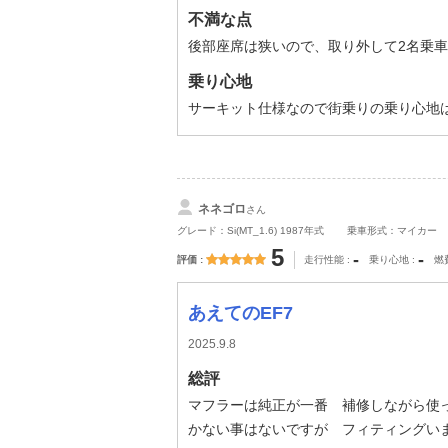
不満な点
後部座席は狭いので、取り外して2名乗
乗り心地
サーキット仕様なので街乗りの乗り心地
ネネゴロ
さん
グレード：Si(MT_1.6) 1987年式
乗車形式：マイカー
5
-
-
評価
走行性能
乗り心地
燃
あえてのEF7
2025.9.8
総評
マフラーは純正が一番 補修しながら使
かない事はないですが フィティングい