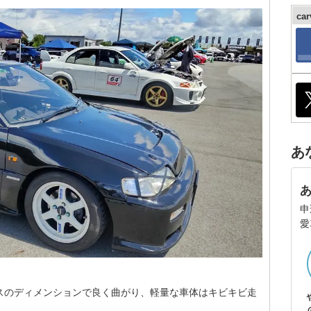
ca
あ
申
愛
スのディメンションで良く曲がり、軽量な車体はキビキビ走