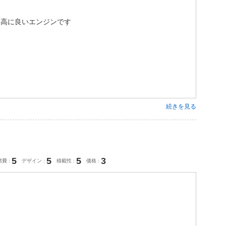
C最高に良いエンジンです
続きを見る
5
5
5
3
燃費
デザイン
積載性
価格