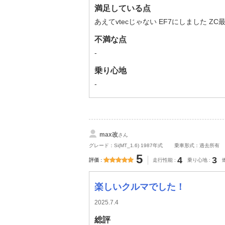
満足している点
あえてvtecじゃない EF7にしました Z
不満な点
-
乗り心地
-
max改
さん
グレード：Si(MT_1.6) 1987年式
乗車形式：過去所有
5
4
3
評価
走行性能
乗り心地
楽しいクルマでした！
2025.7.4
総評