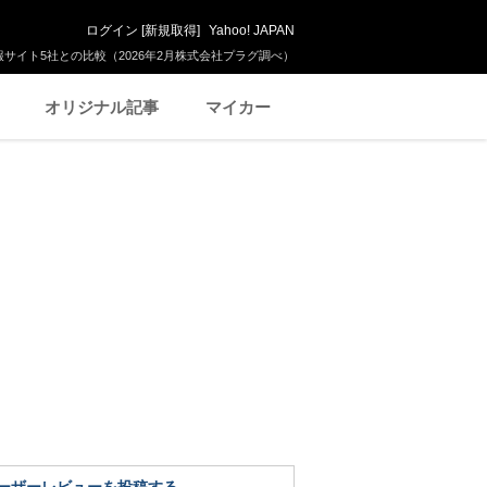
ログイン
[
新規取得
]
Yahoo! JAPAN
サイト5社との比較（2026年2月株式会社プラグ調べ）
オリジナル記事
マイカー