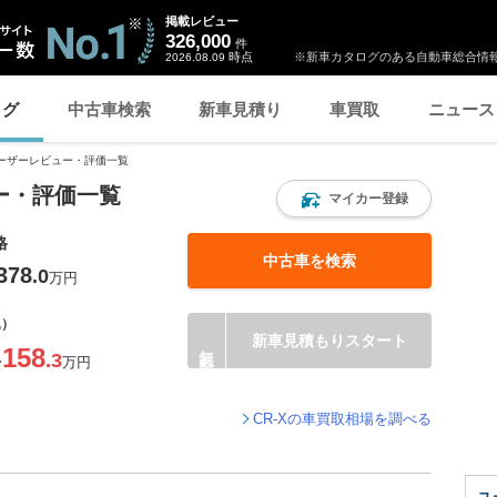
掲載レビュー
326,000
件
時点
※新車カタログのある自動車総合情報
2026.08.09
ログ
中古車検索
新車見積り
車買取
ニュース
ーザーレビュー・評価一覧
ュー・評価一覧
マイカー登録
格
中古車を検索
378
.0
万円
込）
新車見積もりスタート
158
.3
〜
万円
CR-Xの車買取相場を調べる