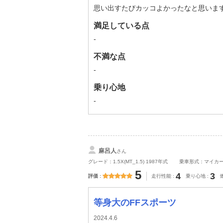
思い出すたびカッコよかったなと思いま
満足している点
-
不満な点
-
乗り心地
-
麻呂人
さん
グレード：1.5X(MT_1.5) 1987年式
乗車形式：マイカ
5
4
3
評価
走行性能
乗り心地
等身大のFFスポーツ
2024.4.6