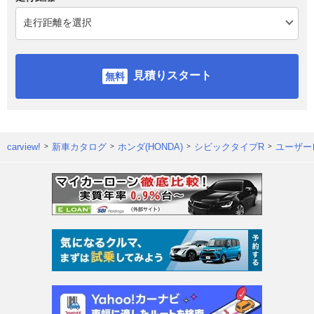
見積りスタート
carview!
新車カタログ
ホンダ(HONDA)
シビックタイプR
ユーザー