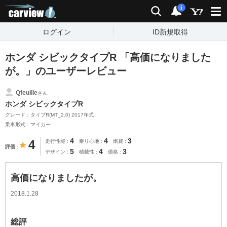
carview!
検索
通知
i
ログイン
ID新規取得
ホンダ シビックタイプR 「高価になりました
が。」のユーザーレビュー
Qfeuille
さん
ホンダ シビックタイプR
グレード：タイプR(MT_2.0) 2017年式
乗車形式：マイカー
4
4
3
4
走行性能
乗り心地
燃費
評価
5
4
3
デザイン
積載性
価格
高価になりましたが。
2018.1.28
総評