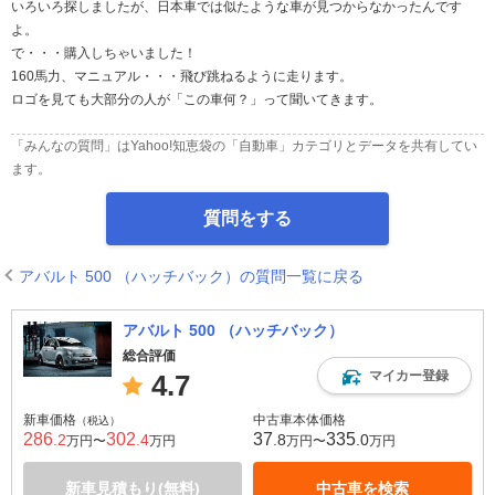
いろいろ探しましたが、日本車では似たような車が見つからなかったんです
よ。
で・・・購入しちゃいました！
160馬力、マニュアル・・・飛び跳ねるように走ります。
ロゴを見ても大部分の人が「この車何？」って聞いてきます。
「みんなの質問」はYahoo!知恵袋の「自動車」カテゴリとデータを共有してい
ます。
質問をする
アバルト 500 （ハッチバック）の質問一覧に戻る
アバルト 500 （ハッチバック）
総合評価
マイカー登録
4.7
新車価格
中古車本体価格
（税込）
286
302
37
335
.2
.4
.8
.0
万円〜
万円
万円〜
万円
新車見積もり(無料)
中古車を検索