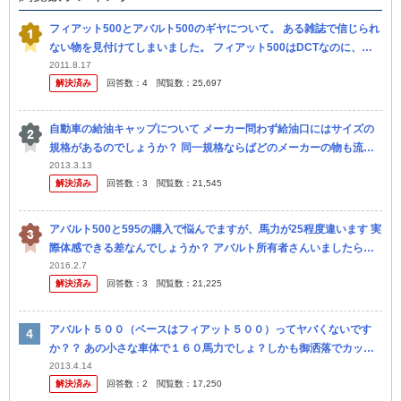
フィアット500とアバルト500のギヤについて。 ある雑誌で信じられ
ない物を見付けてしまいました。 フィアット500はDCTなのに、ア
バルト500はMTに退化していたのです。 逆なら解りますが。 ど
2011.8.17
解決済み
回答数：
4
閲覧数：
25,697
自動車の給油キャップについて メーカー問わず給油口にはサイズの
規格があるのでしょうか？ 同一規格ならばどのメーカーの物も流用
出来るのでしょうか？
2013.3.13
解決済み
回答数：
3
閲覧数：
21,545
アバルト500と595の購入で悩んでますが、馬力が25程度違います 実
際体感できる差なんでしょうか？ アバルト所有者さんいましたらア
ドバイス下さい
2016.2.7
解決済み
回答数：
3
閲覧数：
21,225
アバルト５００（ベースはフィアット５００）ってヤバくないです
か？？ あの小さな車体で１６０馬力でしょ？しかも御洒落でカッコ
いい！左右出しマフラー、レザーシート標準装備 高級車じゃないけ
2013.4.14
解決済み
回答数：
2
閲覧数：
17,250
ど、デザイ...