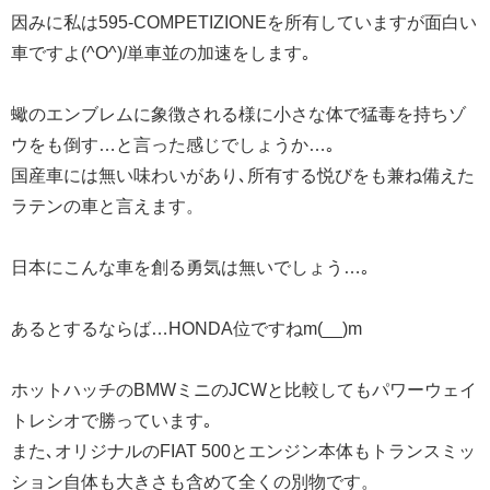
因みに私は595-COMPETIZIONEを所有していますが面白い
車ですよ(^O^)/単車並の加速をします｡
蠍のエンブレムに象徴される様に小さな体で猛毒を持ちゾ
ウをも倒す…と言った感じでしょうか…｡
国産車には無い味わいがあり､所有する悦びをも兼ね備えた
ラテンの車と言えます。
日本にこんな車を創る勇気は無いでしょう…｡
あるとするならば…HONDA位ですねm(__)m
ホットハッチのBMWミニのJCWと比較してもパワーウェイ
トレシオで勝っています｡
また､オリジナルのFIAT 500とエンジン本体もトランスミッ
ション自体も大きさも含めて全くの別物です。