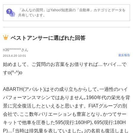
「みんなの質問」はYahoo!知恵袋の「自動車」カテゴリとデータを
共有しています。
ベストアンサーに選ばれた回答
n36********さん
違反報告
2013.4.20 10:01
始めまして、ご質問のお言葉をお借りすれば…ヤバイ…で
すo(^-^)o
ABARTH(アバルト)はその成り立ちからして､一過性のハイ
パフォーマンスマシンではありません｡1960年代の栄光を背
景に完全復活したといえると思います。FIATグループの別
会社で､ここ数年バリエーションも豊富となり､かつてサー
キットで他車を圧巻した595(現行:160HP)､695(現行:180H
P)…｢当時は排気量を表していました｡｣の名前も復活しまし