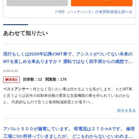
500 （ハッチバック）の車買取相場を調べる
あわせて知りたい
現行もしくは2020年以降のMT車で、アシストがついてない本来の
MTを楽しめる車ありますか？ 運転ではなく助手席からの感想です
が、25年前のMT車と現行のMT車では全く挙動が違うというか、今
2026.6.25
のM...
回答数：
12
閲覧数：
176
解決済み
ベストアンサー：
何となく言いたい事は分かるような気がします。 ただMT車、
と言うよりは近年の自動車全般の豊富な支援機能の事を仰られているのかな
と。 代表的なもので言うと衝突軽減装置とか電子パ...
続きを見る
アバルト５００が漏電しています。 暗電流は２７０ｍAです。 修理
工場に3か所持っていきましたが、 どこもわからないといわれまし