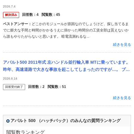
た。 どうすればよいでしょうか？ 困っています。
2026.7.4
回答数：
4
閲覧数：
45
解決済み
ベストアンサー：
どこかのモジュールが原因なのでしょうけど、探し当てるま
でに膨大な手間と時間がかかるうえに掛かった時間分の工賃全部は貰えないか
ら誰もやりたがらないと思います。 暗電流測れるな...
続きを見る
アバルト500 2011年式 左ハンドル並行輸入車 MTに乗っています。
昨年、高速道路で大きな事故を起こしてしまったのですが…。 ブレ
ーキ踏んでも減速せず、加速したまま接触事故に至りました。 ...
2026.6.14
回答数：
2
閲覧数：
51
回答受付終了
続きを見る
アバルト 500 （ハッチバック）のみんなの質問ランキング
閲覧数ランキング