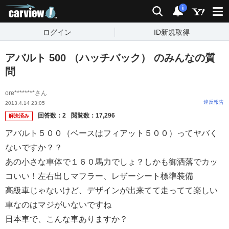
carview!
検索
通知
i
ログイン
ID新規取得
アバルト 500 （ハッチバック） のみんなの質
問
ore********さん
違反報告
2013.4.14 23:05
回答数：
2
閲覧数：
17,296
解決済み
アバルト５００（ベースはフィアット５００）ってヤバく
ないですか？？
あの小さな車体で１６０馬力でしょ？しかも御洒落でカッ
コいい！左右出しマフラー、レザーシート標準装備
高級車じゃないけど、デザインが出来てて走ってて楽しい
車なのはマジがいないですね
日本車で、こんな車ありますか？