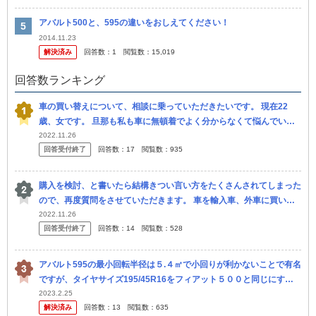
アバルト500と、595の違いをおしえてください！
2014.11.23
解決済み
回答数：
1
閲覧数：
15,019
回答数ランキング
車の買い替えについて、相談に乗っていただきたいです。 現在22
歳、女です。 旦那も私も車に無頓着でよく分からなくて悩んでいま
す。 ちなみに旦那はペーパードライバーで私が主に乗る車です。 今
2022.11.26
回答受付終了
回答数：
17
閲覧数：
935
は軽...
購入を検討、と書いたら結構きつい言い方をたくさんされてしまった
ので、再度質問をさせていただきます。 車を輸入車、外車に買い替
えたいです。 買い換えるのは自分の中で決まってます。 輸入車、外
2022.11.26
回答受付終了
回答数：
14
閲覧数：
528
車に...
アバルト595の最小回転半径は５.４㎡で小回りが利かないことで有名
ですが、タイヤサイズ195/45R16をフィアット５００と同じにすれ
ば同じ回転半径になるでしょうか？ #595 （ハッチバック） #5
2023.2.25
解決済み
回答数：
13
閲覧数：
635