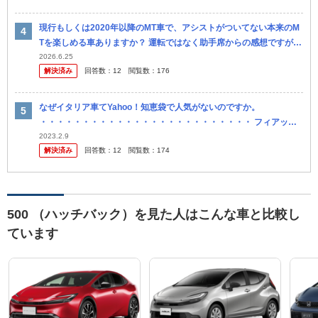
現行もしくは2020年以降のMT車で、アシストがついてない本来のM
Tを楽しめる車ありますか？ 運転ではなく助手席からの感想ですが、
25年前のMT車と現行のMT車では全く挙動が違うというか、今のM...
2026.6.25
解決済み
回答数：
12
閲覧数：
176
なぜイタリア車てYahoo！知恵袋で人気がないのですか。
・・・・・・・・・・・・・・・・・・・・・・・・・ フィアッ
ト・パンダについて質問したら袋叩きな回答が多かったのですが。
2023.2.9
解決済み
回答数：
12
閲覧数：
174
よく分からない...
500 （ハッチバック）を見た人はこんな車と比較し
ています