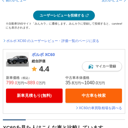
前のレビュー
次のレビュー
ユーザーレビューを投稿する
※自動車SNSサイト「みんカラ」に遷移します。みんカラに登録して投稿すると、carview!
にも表示されます。
ボルボ XC60 のユーザーレビュー・評価一覧のページに戻る
ボルボ XC60
総合評価
マイカー登録
4.4
新車価格
中古車本体価格
（税込）
799
889
35
1040
.0
.0
.8
.0
万円〜
万円
万円〜
万円
新車見積もり(無料)
中古車を検索
XC60の車買取相場を調べる
XC60を見た人はこんな車と比較しています