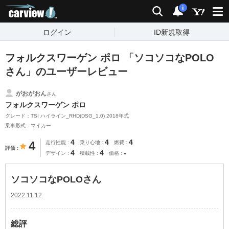
carview!
検索
通知
i
ログイン
ID新規取得
フォルクスワーゲン ポロ 「ソコソコなPOLO
さん」のユーザーレビュー
がおがおん
さん
フォルクスワーゲン ポロ
グレード：TSI ハイライン_RHD(DSG_1.0) 2018年式
乗車形式：マイカー
4
4
4
4
走行性能
乗り心地
燃費
評価
4
4
-
デザイン
積載性
価格
ソコソコなPOLOさん
2022.11.12
総評