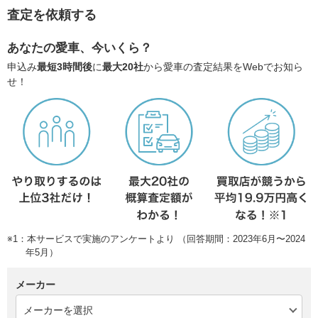
査定を依頼する
あなたの愛車、今いくら？
申込み
最短3時間後
に
最大20社
から愛車の査定結果をWebでお知ら
せ！
※1：本サービスで実施のアンケートより （回答期間：2023年6月〜2024
年5月）
メーカー