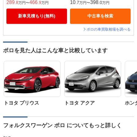
289
466
10
398
.8
.9
.7
.0
万円〜
万円
万円〜
万円
新車見積もり(無料)
中古車を検索
ポロの車買取相場を調べる
ポロを見た人はこんな車と比較しています
トヨタ プリウス
トヨタ アクア
ホン
フォルクスワーゲン ポロ についてもっと詳しく