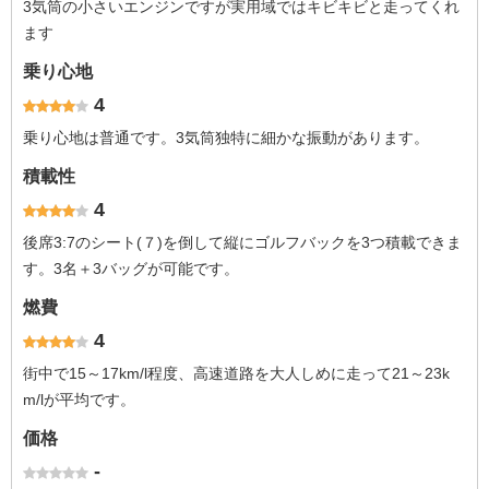
3気筒の小さいエンジンですが実用域ではキビキビと走ってくれ
ます
乗り心地
4
乗り心地は普通です。3気筒独特に細かな振動があります。
積載性
4
後席3:7のシート(７)を倒して縦にゴルフバックを3つ積載できま
す。3名＋3バッグが可能です。
燃費
4
街中で15～17km/l程度、高速道路を大人しめに走って21～23k
m/lが平均です。
価格
-