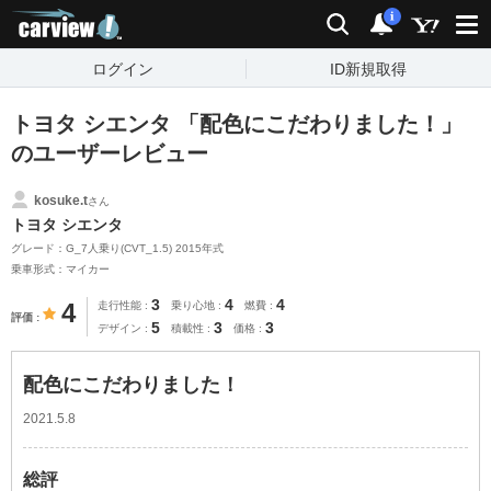
carview!
検索
通知
i
ログイン
ID新規取得
トヨタ シエンタ 「配色にこだわりました！」
のユーザーレビュー
kosuke.t
さん
トヨタ シエンタ
グレード：G_7人乗り(CVT_1.5) 2015年式
乗車形式：マイカー
3
4
4
4
走行性能
乗り心地
燃費
評価
5
3
3
デザイン
積載性
価格
配色にこだわりました！
2021.5.8
総評