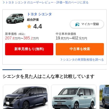
トヨタ シエンタ のユーザーレビュー・評価一覧のページに戻る
トヨタ シエンタ
総合評価
マイカー登録
4.4
新車価格
中古車本体価格
（税込）
207
385
19
402
.8
.2
.8
.5
万円〜
万円
万円〜
万円
新車見積もり(無料)
中古車を検索
シエンタの車買取相場を調べる
シエンタを見た人はこんな車と比較しています